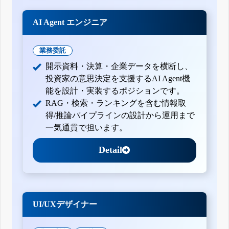
AI Agent エンジニア
業務委託
開示資料・決算・企業データを横断し、
投資家の意思決定を支援するAI Agent機
能を設計・実装するポジションです。
RAG・検索・ランキングを含む情報取
得/推論パイプラインの設計から運用まで
一気通貫で担います。
Detail
UI/UXデザイナー