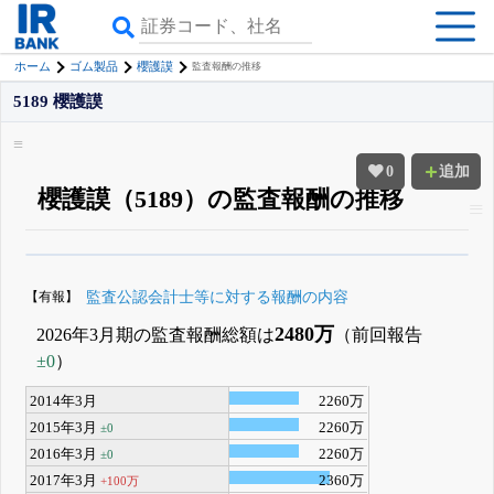
ホーム
ゴム製品
櫻護謨
監査報酬の推移
5189 櫻護謨
0
追加
櫻護謨（5189）の監査報酬の推移
β版IRBANKでは、
8月24日まで完全無料
四半期業績・決算の進捗
がさらに
詳しく見られる
無料でβ版をはじめる
【有報】
監査公認会計士等に対する報酬の内容
登録すると永久30%OFFと米株版の先行利用も付きます
2480万
2026年3月期の監査報酬総額は
（前回報告
±0
）
2014年3月
2260万
2015年3月
2260万
±0
2016年3月
2260万
±0
2017年3月
2360万
+100万