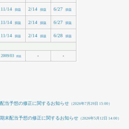
11/14
2/14
6/27
損益
損益
損益
11/14
2/14
6/27
損益
損益
損益
11/14
2/14
6/28
損益
損益
損益
-
-
2009/03
損益
び配当予想の修正に関するお知らせ
（2026年7月29日 15:00）
び期末配当予想の修正に関するお知らせ
（2026年5月12日 14:00）