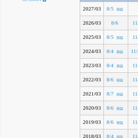
2027/03
8/5
損益
2026/03
8/6
11
2025/03
8/5
11
損益
2024/03
8/4
11
損益
2023/03
8/4
11
損益
2022/03
8/6
11
損益
2021/03
8/7
11
損益
2020/03
8/6
11
損益
2019/03
8/6
11
損益
2018/03
8/4
11
損益