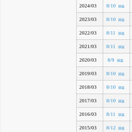
2024/03
8/10
損益
2023/03
8/10
損益
2022/03
8/11
損益
2021/03
8/11
損益
2020/03
8/9
損益
2019/03
8/10
損益
2018/03
8/10
損益
2017/03
8/10
損益
2016/03
8/11
損益
2015/03
8/12
損益