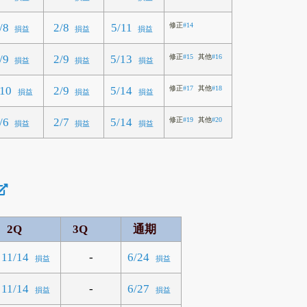
/8
2/8
5/11
修正
#14
損益
損益
損益
/9
2/9
5/13
修正
#15
其他
#16
損益
損益
損益
/10
2/9
5/14
修正
#17
其他
#18
損益
損益
損益
/6
2/7
5/14
修正
#19
其他
#20
損益
損益
損益
2Q
3Q
通期
-
11/14
6/24
損益
損益
-
11/14
6/27
損益
損益