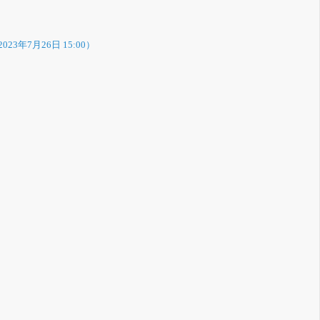
2023年7月26日 15:00）