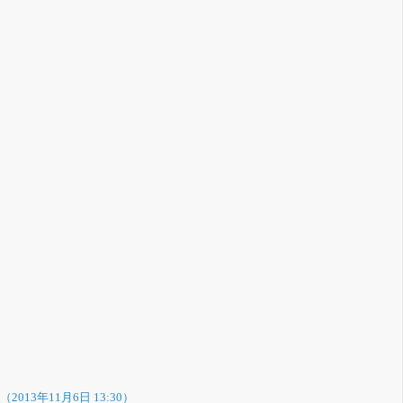
せ
（2013年11月6日 13:30）