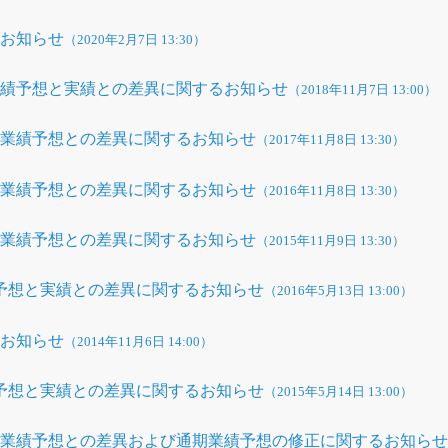
るお知らせ
（2020年2月7日 13:30）
期業績予想と実績との差異に関するお知らせ
（2018年11月7日 13:00）
半期業績予想との差異に関するお知らせ
（2017年11月8日 13:30）
半期業績予想との差異に関するお知らせ
（2016年11月8日 13:30）
半期業績予想との差異に関するお知らせ
（2015年11月9日 13:30）
績予想と実績との差異に関するお知らせ
（2016年5月13日 13:00）
るお知らせ
（2014年11月6日 14:00）
績予想と実績との差異に関するお知らせ
（2015年5月14日 13:00）
半期業績予想との差異および通期業績予想の修正に関するお知ら