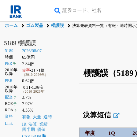
ホーム
ゴム製品
櫻護謨
決算発表資料一覧（有報・適時開示
5189 櫻護謨
5189
2026/08/07
時価
65億円
PER
7.84倍
予
2010年
赤字
-21.71倍
櫻護謨（518
以降
（2010-2026年）
PBR
0.62倍
2010年
0.31-1.36倍
以降
（2010-2026年）
β版IRBANKでは、
8月
配当
3.7%
予
ROE
7.97%
予
無料
ROA
4.35%
予
決算短信
登録すると永久30%
資料
有報
大量
適時
Link
IR
決算
業績
四半期
価値
年度
1Q
2
CSV,JSON