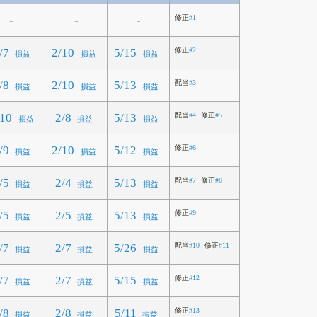
-
-
-
修正
#1
/7
2/10
5/15
修正
#2
損益
損益
損益
/8
2/10
5/13
配当
#3
損益
損益
損益
/10
2/8
5/13
配当
#4
修正
#5
損益
損益
損益
/9
2/10
5/12
修正
#6
損益
損益
損益
/5
2/4
5/13
配当
#7
修正
#8
損益
損益
損益
/5
2/5
5/13
修正
#9
損益
損益
損益
/7
2/7
5/26
配当
#10
修正
#11
損益
損益
損益
/7
2/7
5/15
修正
#12
損益
損益
損益
/8
2/8
5/11
修正
#13
損益
損益
損益