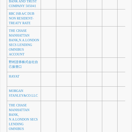
BANK AND TRUST
COMPANY 505041
RBC ISB A⁄C DUB
NON RESIDENT-
TREATY RATE
THE CHASE
MANHATTAN
BANK,N.A.LONDON
SECS LENDING
OMNIBUS
ACCOUNT
野村證券株式会社自
己振替口
HAYAT
MORGAN
STANLEY&CO.LLC
THE CHASE
MANHATTAN
BANK,
N.A.LONDON SECS
LENDING
OMNIBUS