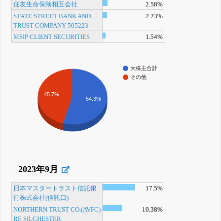
住友生命保険相互会社
2.58%
STATE STREET BANK AND
2.23%
TRUST COMPANY 505223
MSIP CLIENT SECURITIES
1.54%
大株主合計
その他
45.7%
54.3%
2023年9月
日本マスタートラスト信託銀
17.5%
行株式会社(信託口)
NORTHERN TRUST CO.(AVFC)
10.38%
RE SILCHESTER