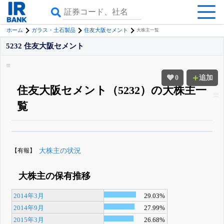
ホーム
ガラス・土石製品
住友大阪セメント
大株主一覧
5232 住友大阪セメント
0
追加
住友大阪セメント（5232）の大株主一
覧
β版IRBANKでは、
8月24日まで完全無料
大量保有・アクティビスト
がさら
に詳しく分かる
無料でβ版をはじめる
【有報】
大株主の状況
登録すると永久30%OFFと米株版の先行利用も付きます
大株主の保有推移
2014年3月
29.03%
2014年9月
27.99%
2015年3月
26.68%