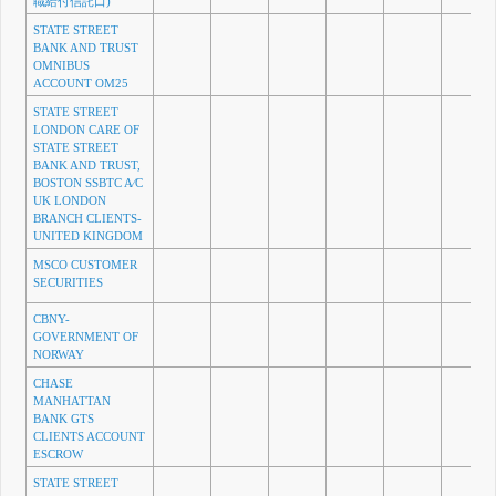
職給付信託口)
STATE STREET
BANK AND TRUST
OMNIBUS
ACCOUNT OM25
STATE STREET
LONDON CARE OF
STATE STREET
BANK AND TRUST,
BOSTON SSBTC A⁄C
UK LONDON
BRANCH CLIENTS-
UNITED KINGDOM
MSCO CUSTOMER
SECURITIES
CBNY-
GOVERNMENT OF
NORWAY
CHASE
MANHATTAN
BANK GTS
CLIENTS ACCOUNT
ESCROW
STATE STREET