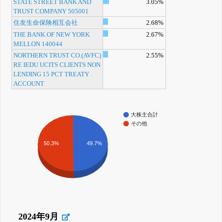
STATE STREET BANK AND
3.05%
TRUST COMPANY 505001
住友生命保険相互会社
2.68%
THE BANK OF NEW YORK
2.67%
MELLON 140044
NORTHERN TRUST CO.(AVFC)
2.55%
RE IEDU UCITS CLIENTS NON
LENDING 15 PCT TREATY
ACCOUNT
大株主合計
その他
49.7%
50.3%
2024年9月