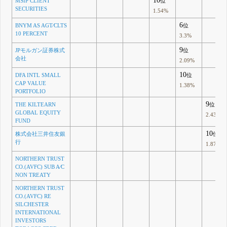
10
MSIP CLIENT
位
SECURITIES
1.54%
6
BNYM AS AGT⁄CLTS
位
10 PERCENT
3.3%
9
JPモルガン証券株式
位
会社
2.09%
10
DFA INTL SMALL
位
CAP VALUE
1.38%
PORTFOLIO
9
THE KILTEARN
位
GLOBAL EQUITY
2.43%
FUND
10
株式会社三井住友銀
位
行
1.87%
NORTHERN TRUST
CO.(AVFC) SUB A⁄C
NON TREATY
NORTHERN TRUST
CO.(AVFC) RE
SILCHESTER
INTERNATIONAL
INVESTORS