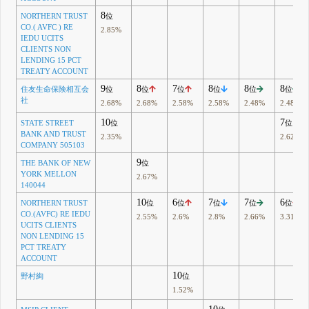
8
NORTHERN TRUST
位
CO.( AVFC ) RE
2.85%
IEDU UCITS
CLIENTS NON
LENDING 15 PCT
TREATY ACCOUNT
9
8
7
8
8
8
住友生命保険相互会
位
位
位
位
位
位
社
2.68%
2.68%
2.58%
2.58%
2.48%
2.48%
10
7
STATE STREET
位
位
BANK AND TRUST
2.35%
2.62%
COMPANY 505103
9
THE BANK OF NEW
位
YORK MELLON
2.67%
140044
10
6
7
7
6
NORTHERN TRUST
位
位
位
位
位
CO.(AVFC) RE IEDU
2.55%
2.6%
2.8%
2.66%
3.31%
UCITS CLIENTS
NON LENDING 15
PCT TREATY
ACCOUNT
10
野村絢
位
1.52%