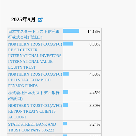
2025年9月
日本マスタートラスト信託銀
14.13%
行株式会社(信託口)
NORTHERN TRUST CO.(AVFC)
8.38%
RE SILCHESTER
INTERNATIONAL INVESTORS
INTERNATIONAL VALUE
EQUITY TRUST
NORTHERN TRUST CO.(AVFC)
4.68%
RE U.S.TAX EXEMPTED
PENSION FUNDS
株式会社日本カストディ銀行
4.45%
(信託口)
NORTHERN TRUST CO.(AVFC)
3.89%
RE NON TREATY CLIENTS
ACCOUNT
STATE STREET BANK AND
3.24%
TRUST COMPANY 505223