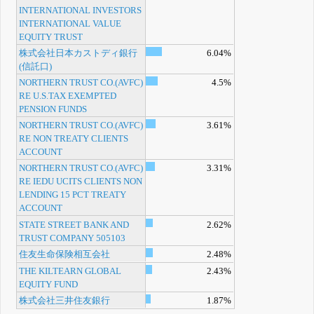
INTERNATIONAL INVESTORS
INTERNATIONAL VALUE
EQUITY TRUST
株式会社日本カストディ銀行
6.04%
(信託口)
NORTHERN TRUST CO.(AVFC)
4.5%
RE U.S.TAX EXEMPTED
PENSION FUNDS
NORTHERN TRUST CO.(AVFC)
3.61%
RE NON TREATY CLIENTS
ACCOUNT
NORTHERN TRUST CO.(AVFC)
3.31%
RE IEDU UCITS CLIENTS NON
LENDING 15 PCT TREATY
ACCOUNT
STATE STREET BANK AND
2.62%
TRUST COMPANY 505103
住友生命保険相互会社
2.48%
THE KILTEARN GLOBAL
2.43%
EQUITY FUND
株式会社三井住友銀行
1.87%