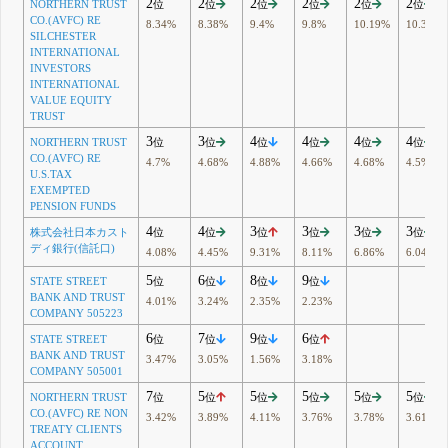
2
2
2
2
2
2
NORTHERN TRUST
位
位
位
位
位
位
CO.(AVFC) RE
8.34%
8.38%
9.4%
9.8%
10.19%
10.38%
SILCHESTER
INTERNATIONAL
INVESTORS
INTERNATIONAL
VALUE EQUITY
TRUST
3
3
4
4
4
4
NORTHERN TRUST
位
位
位
位
位
位
CO.(AVFC) RE
4.7%
4.68%
4.88%
4.66%
4.68%
4.5%
U.S.TAX
EXEMPTED
PENSION FUNDS
4
4
3
3
3
3
株式会社日本カスト
位
位
位
位
位
位
ディ銀行(信託口)
4.08%
4.45%
9.31%
8.11%
6.86%
6.04%
5
6
8
9
STATE STREET
位
位
位
位
BANK AND TRUST
4.01%
3.24%
2.35%
2.23%
COMPANY 505223
6
7
9
6
STATE STREET
位
位
位
位
BANK AND TRUST
3.47%
3.05%
1.56%
3.18%
COMPANY 505001
7
5
5
5
5
5
NORTHERN TRUST
位
位
位
位
位
位
CO.(AVFC) RE NON
3.42%
3.89%
4.11%
3.76%
3.78%
3.61%
TREATY CLIENTS
ACCOUNT