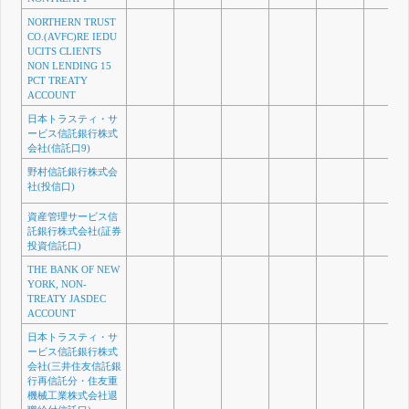
NORTHERN TRUST
CO.(AVFC)RE IEDU
UCITS CLIENTS
NON LENDING 15
PCT TREATY
ACCOUNT
日本トラスティ・サ
ービス信託銀行株式
会社(信託口9)
野村信託銀行株式会
社(投信口)
資産管理サービス信
託銀行株式会社(証券
投資信託口)
THE BANK OF NEW
YORK, NON-
TREATY JASDEC
ACCOUNT
日本トラスティ・サ
ービス信託銀行株式
会社(三井住友信託銀
行再信託分・住友重
機械工業株式会社退