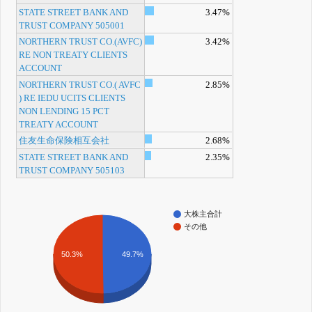
STATE STREET BANK AND
3.47%
TRUST COMPANY 505001
NORTHERN TRUST CO.(AVFC)
3.42%
RE NON TREATY CLIENTS
ACCOUNT
NORTHERN TRUST CO.( AVFC
2.85%
) RE IEDU UCITS CLIENTS
NON LENDING 15 PCT
TREATY ACCOUNT
住友生命保険相互会社
2.68%
STATE STREET BANK AND
2.35%
TRUST COMPANY 505103
大株主合計
その他
49.7%
50.3%