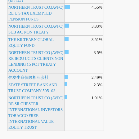
(信託口)
NORTHERN TRUST CO.(AVFC)
4.55%
RE U.S.TAX EXEMPTED
PENSION FUNDS
NORTHERN TRUST CO.(AVFC)
3.83%
SUB A⁄C NON TREATY
THE KILTEARN GLOBAL
3.51%
EQUITY FUND
NORTHERN TRUST CO.(AVFC)
3.5%
RE IEDU UCITS CLIENTS NON
LENDING 15 PCT TREATY
ACCOUNT
住友生命保険相互会社
2.49%
STATE STREET BANK AND
2.3%
TRUST COMPANY 505103
NORTHERN TRUST CO.(AVFC)
1.91%
RE SILCHESTER
INTERNATIONAL INVESTORS
TOBACCO FREE
INTERNATIONAL VALUE
EQUITY TRUST