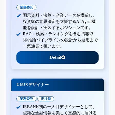
業務委託
開示資料・決算・企業データを横断し、
投資家の意思決定を支援するAI Agent機
能を設計・実装するポジションです。
RAG・検索・ランキングを含む情報取
得/推論パイプラインの設計から運用まで
一気通貫で担います。
Detail
UI/UXデザイナー
業務委託
正社員
IRBANK初の一人目デザイナーとして、
複雑な金融情報を美しく直感的に届ける