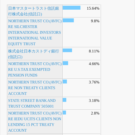
日本マスタートラスト信託銀
15.64%
行株式会社(信託口)
NORTHERN TRUST CO.(AVFC)
9.8%
RE SILCHESTER
INTERNATIONAL INVESTORS
INTERNATIONAL VALUE
EQUITY TRUST
株式会社日本カストディ銀行
8.11%
(信託口)
NORTHERN TRUST CO.(AVFC)
4.66%
RE U.S.TAX EXEMPTED
PENSION FUNDS
NORTHERN TRUST CO.(AVFC)
3.76%
RE NON TREATY CLIENTS
ACCOUNT
STATE STREET BANK AND
3.18%
TRUST COMPANY 505001
NORTHERN TRUST CO.(AVFC)
2.8%
RE IEDU UCITS CLIENTS NON
LENDING 15 PCT TREATY
ACCOUNT