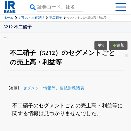
ホーム
ガラス・土石製品
不二硝子
セグメントごとの売上高・利益等
5212 不二硝子
0
追加
不二硝子（5212）のセグメントごと
の売上高・利益等
β版IRBANKでは、
8月24日まで完全無料
四半期業績・決算の進捗
がさらに
詳しく見られる
無料でβ版をはじめる
【有報】
セグメント情報等、連結財務諸表
登録すると永久30%OFFと米株版の先行利用も付きます
不二硝子のセグメントごとの売上高・利益等に
関する情報は見つかりませんでした。