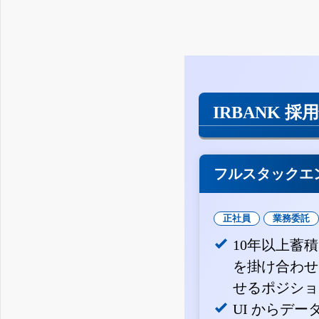
IRBANK 採
フルスタックエ
正社員
業務委託
10年以上蓄
を掛け合わせ
せるポジショ
UI からデ