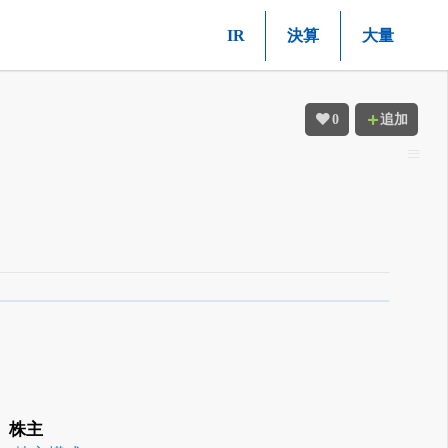
IR
決算
大量
0
追加
株主