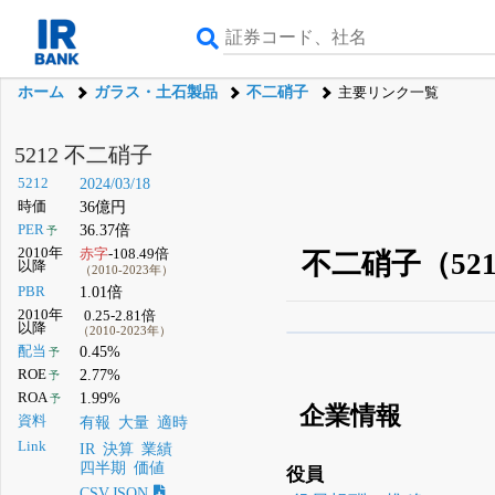
ホーム
ガラス・土石製品
不二硝子
主要リンク一覧
5212 不二硝子
5212
2024/03/18
時価
36億円
PER
36.37倍
予
2010年
赤字
-108.49倍
不二硝子（52
以降
（2010-2023年）
PBR
1.01倍
2010年
0.25-2.81倍
以降
（2010-2023年）
β版IRBANKでは、
8月
配当
0.45%
予
ROE
2.77%
予
無料
ROA
1.99%
予
企業情報
登録すると永久30%
資料
有報
大量
適時
Link
IR
決算
業績
四半期
価値
役員
CSV,JSON