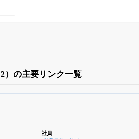
12）の主要リンク一覧
四半期業績・決算の進捗
がさらに詳しく見られる
24日まで完全無料
でβ版をはじめる
OFFと米株版の先行利用も付きます
社員