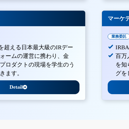
マーケ
業務委託
Vを超える日本最大級のIRデー
IR
ォームの運営に携わり、金
百万
プロダクトの現場を学生のう
を知
きます。
グを
Detail