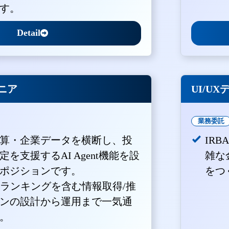
す。
Detail
ジニア
UI/U
業務委託
算・企業データを横断し、投
IR
を支援するAI Agent機能を設
雑な
ポジションです。
をつ
・ランキングを含む情報取得/推
ンの設計から運用まで一気通
。