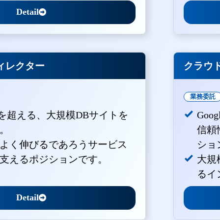
Detail
ィレクター
クラウド
業務委託
PVを超える、大規模DBサイトを
Goo
。
信頼
よく伸びるであろうサービス
ショ
支えるポジションです。
大規
るイ
Detail