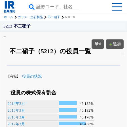
ホーム
ガラス・土石製品
不二硝子
役員一覧
5212 不二硝子
0
追加
不二硝子（5212）の役員一覧
β版IRBANKでは、
8月24日まで完全無料
役員の兼任・大株主
がさらに詳し
く追える
無料でβ版をはじめる
【有報】
役員の状況
登録すると永久30%OFFと米株版の先行利用も付きます
役員の株式保有割合
2014年3月
46.182%
2015年3月
46.182%
2016年3月
46.178%
2017年3月
46.458%