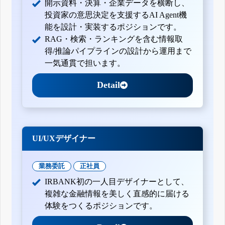
開示資料・決算・企業データを横断し、
投資家の意思決定を支援するAI Agent機
能を設計・実装するポジションです。
RAG・検索・ランキングを含む情報取
得/推論パイプラインの設計から運用まで
一気通貫で担います。
Detail
UI/UXデザイナー
業務委託
正社員
IRBANK初の一人目デザイナーとして、
複雑な金融情報を美しく直感的に届ける
体験をつくるポジションです。