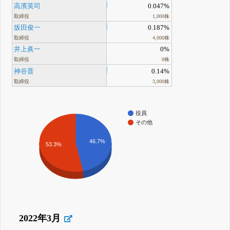
高濱英司
0.047%
取締役
1,000株
坂田俊一
0.187%
取締役
4,000株
井上眞一
0%
取締役
0株
神谷晋
0.14%
取締役
3,000株
役員
その他
46.7%
53.3%
2022年3月