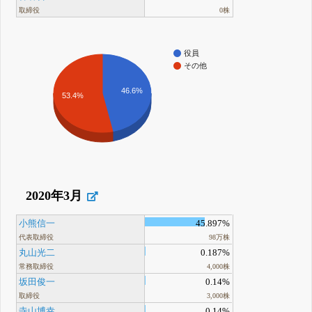
取締役
0株
役員
その他
46.6%
53.4%
2020年3月
小熊信一
45.897%
代表取締役
98万株
丸山光二
0.187%
常務取締役
4,000株
坂田俊一
0.14%
取締役
3,000株
寺山博幸
0.14%