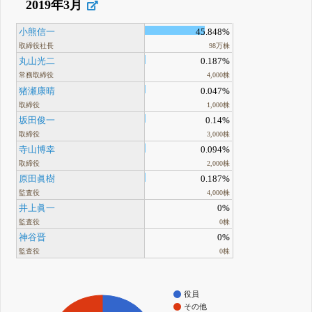
2019年3月
小熊信一
45.848%
取締役社長
98万株
丸山光二
0.187%
常務取締役
4,000株
猪瀬康晴
0.047%
取締役
1,000株
坂田俊一
0.14%
取締役
3,000株
寺山博幸
0.094%
取締役
2,000株
原田眞樹
0.187%
監査役
4,000株
井上眞一
0%
監査役
0株
神谷晋
0%
監査役
0株
役員
その他