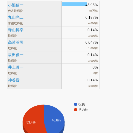
小熊信一
45.95%
代表取締役
98万株
丸山光二
0.187%
常務取締役
4,000株
寺山博幸
0.14%
取締役
3,000株
高濱英司
0.047%
取締役
1,000株
坂田俊一
0.14%
取締役
3,000株
井上眞一
0%
取締役
0株
神谷晋
0.14%
取締役
3,000株
役員
その他
46.6%
53.4%