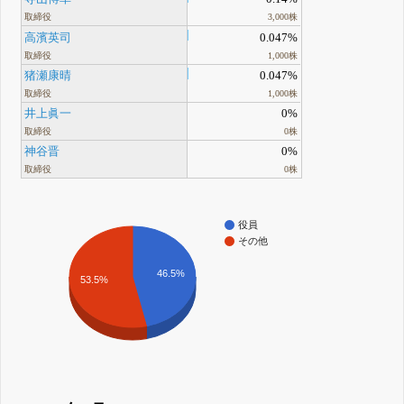
取締役
3,000株
高濱英司
0.047%
取締役
1,000株
猪瀬康晴
0.047%
取締役
1,000株
井上眞一
0%
取締役
0株
神谷晋
0%
取締役
0株
役員
その他
46.5%
53.5%