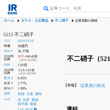
ホーム
ガラス・土石製品
不二硝子
従業員数の推移
5212 不二硝子
5212
2024/03/18
時価
36億円
PER
36.37倍
予
2010年
赤字
-108.49倍
不二硝子（52
以降
（2010-2023年）
PBR
1.01倍
2010年
0.25-2.81倍
以降
（2010-2023年）
β版IRBANKでは、
8月
配当
0.45%
予
ROE
2.77%
予
無料
【有報】
従業員の状況
ROA
1.99%
予
登録すると永久30%
資料
有報
大量
適時
Link
IR
決算
業績
四半期
価値
連結
CSV,JSON