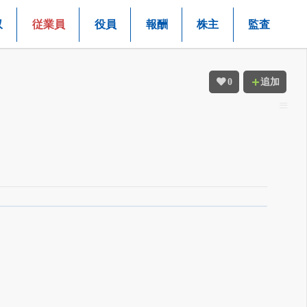
収
従業員
役員
報酬
株主
監査
0
追加