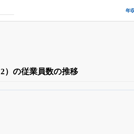
年
12）の従業員数の推移
役員の兼任・大株主
がさらに詳しく追える
24日まで完全無料
でβ版をはじめる
OFFと米株版の先行利用も付きます