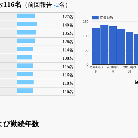
116名
数
（前回報告
-2
名）
127名
従業員数
150
140名
135名
100
126名
114名
50
108名
0
115名
2014年3
2016年3
2018年3
月
月
月
116名
118名
116名
よび勤続年数