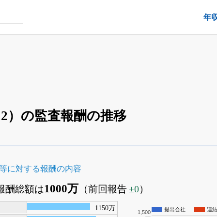
年
12）の監査報酬の推移
四半期業績・決算の進捗
がさらに詳しく見られる
24日まで完全無料
でβ版をはじめる
等に対する報酬の内容
OFFと米株版の先行利用も付きます
1000万
査報酬総額は
（前回報告
±0
）
1150万
提出会社
連
1,500