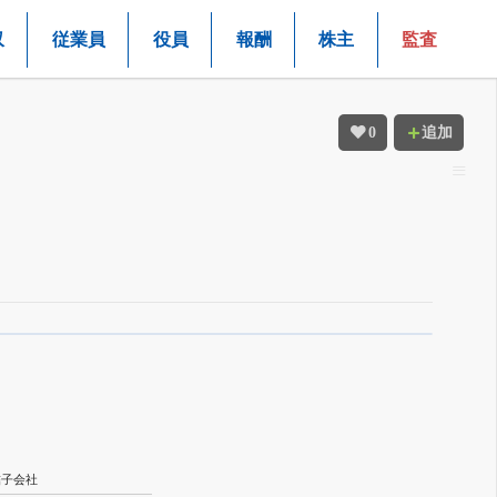
収
従業員
役員
報酬
株主
監査
0
追加
結子会社