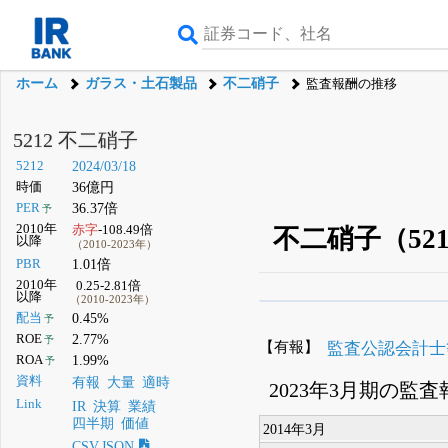
ホーム
ガラス・土石製品
不二硝子
監査報酬の推移
5212 不二硝子
5212
2024/03/18
時価
36億円
PER
36.37倍
予
2010年
赤字
-108.49倍
不二硝子（52
以降
（2010-2023年）
PBR
1.01倍
2010年
0.25-2.81倍
以降
（2010-2023年）
β版IRBANKでは、
8月
配当
0.45%
予
ROE
2.77%
予
無料
【有報】
監査公認会計士
ROA
1.99%
予
登録すると永久30%
資料
有報
大量
適時
2023年3月期の監
Link
IR
決算
業績
四半期
価値
2014年3月
CSV,JSON