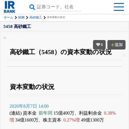
ホーム
鉄鋼
高砂鐵工
資本変動の状況
5458 高砂鐵工
0
追加
高砂鐵工（5458）の資本変動の状況
β版IRBANKでは、
8月24日まで完全無料
すべての機能
が無料で使える
無料でβ版をはじめる
登録すると永久30%OFFと米株版の先行利用も付きます
資本変動の状況
2026年8月7日 14:00
(連結) 資本金
前年同
15億400万、利益剰余金
0.38%
増
34億1600万、株主資本
0.27%増
49億1300万