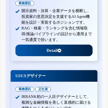
業務委託
開示資料・決算・企業データを横断し、
投資家の意思決定を支援するAI Agent機
能を設計・実装するポジションです。
RAG・検索・ランキングを含む情報取
得/推論パイプラインの設計から運用まで
一気通貫で担います。
Detail
UI/UXデザイナー
業務委託
正社員
IRBANK初の一人目デザイナーとして、
複雑な金融情報を美しく直感的に届ける