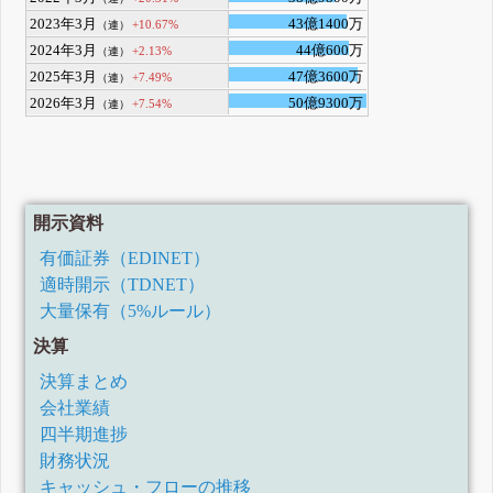
2023年3月
43億1400万
+10.67%
（連）
2024年3月
44億600万
+2.13%
（連）
2025年3月
47億3600万
+7.49%
（連）
2026年3月
50億9300万
+7.54%
（連）
開示資料
有価証券（EDINET）
適時開示（TDNET）
大量保有（5%ルール）
決算
決算まとめ
会社業績
四半期進捗
財務状況
キャッシュ・フローの推移