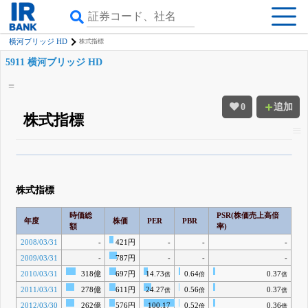
横河ブリッジ HD
株式指標
5911 横河ブリッジ HD
0
追加
株式指標
β版IRBANKでは、
8月24日まで完全無料
四半期業績・決算の進捗
がさらに
詳しく見られる
無料でβ版をはじめる
株式指標
登録すると永久30%OFFと米株版の先行利用も付きます
時価総
PSR(株価売上高倍
年度
株価
PER
PBR
額
率)
2008/03/31
-
421円
-
-
-
2009/03/31
-
787円
-
-
-
2010/03/31
318億
697円
14.73
0.64
0.37
倍
倍
倍
2011/03/31
278億
611円
24.27
0.56
0.37
倍
倍
倍
2012/03/30
262億
576円
100.17
0.52
0.36
倍
倍