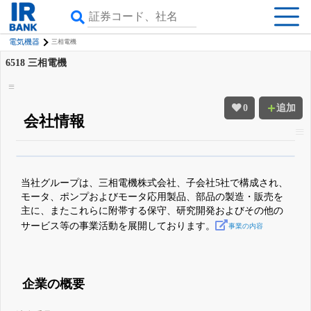
電気機器
三相電機
6518
三相電機
0
追加
会社情報
β版IRBANKでは、
8月24日まで完全無料
四半期業績・決算の進捗
がさらに
詳しく見られる
無料でβ版をはじめる
当社グループは、三相電機株式会社、子会社5社で構成され、
登録すると永久30%OFFと米株版の先行利用も付きます
モータ、ポンプおよびモータ応用製品、部品の製造・販売を
主に、またこれらに附帯する保守、研究開発およびその他の
サービス等の事業活動を展開しております。
事業の内容
企業の概要