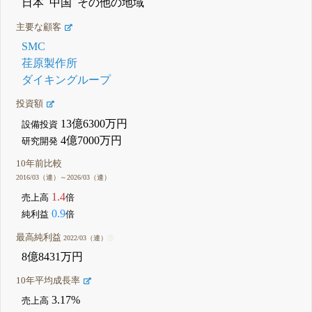
日本
中国
その他の地域
主要な顧客
SMC
荏原製作所
ダイキングループ
投資額
13億6300万円
設備投資
4億7000万円
研究開発
10年前比較
2016/03（連）～2026/03（連）
1.4
売上高
倍
0.9
純利益
倍
最高純利益
2022/03（連）
8億8431万円
10年平均成長率
3.17%
売上高