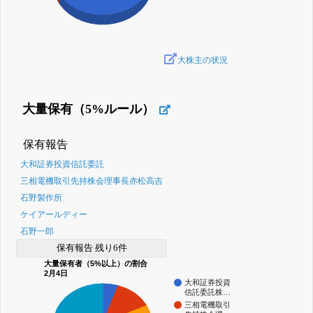
大株主の状況
大量保有（5%ルール）
保有報告
大和証券投資信託委託
三相電機取引先持株会理事長赤松高吉
石野製作所
ケイアールディー
石野一郎
保有報告 残り6件
大量保有者（5%以上）の割合
2月4日
大和証券投資
信託委託株…
三相電機取引