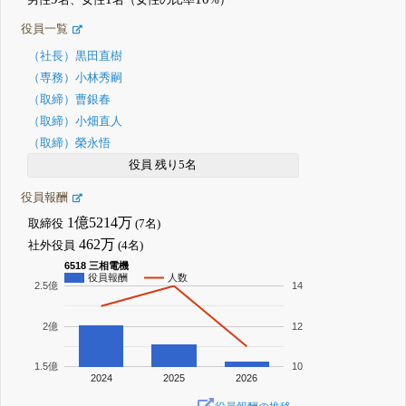
男性
名、女性
名（女性の比率
%）
役員一覧
（社長）黒田直樹
（専務）小林秀嗣
（取締）曹銀春
（取締）小畑直人
（取締）榮永悟
役員 残り5名
役員報酬
1億5214万
取締役
(7名)
462万
社外役員
(4名)
6518 三相電機
役員報酬
人数
2.5億
14
2億
12
1.5億
10
2024
2025
2026