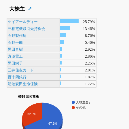
大株主
ケイアールディー
25.79%
三相電機取引先持株会
13.46%
石野製作所
8.76%
石野一郎
5.46%
黒田直樹
2.92%
倉茂電工
2.86%
黒田栄子
2.25%
三井住友カード
2.01%
百十四銀行
1.87%
明治安田生命保険
1.72%
6518 三相電機
大株主合計
その他
32.9%
67.1%