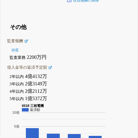
役員報酬の推移
その他
監査報酬
仰星
2200万円
監査業務
借入金等の返済予定額
4億4132万
2年以内
2億3149万
3年以内
2億2112万
4年以内
1億5372万
5年以内
6518 三相電機
返済額
10億
5億