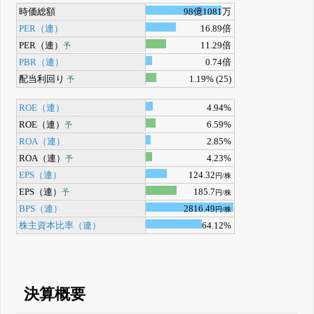
時価総額
98億1081万
PER（連）
16.89倍
PER（連）
11.29倍
予
PBR（連）
0.74倍
配当利回り
1.19% (25)
予
ROE（連）
4.94%
ROE（連）
6.59%
予
ROA（連）
2.85%
ROA（連）
4.23%
予
EPS（連）
124.32
円/株
EPS（連）
185.7
予
円/株
BPS（連）
2816.49
円/株
株主資本比率（連）
64.12%
決算概要