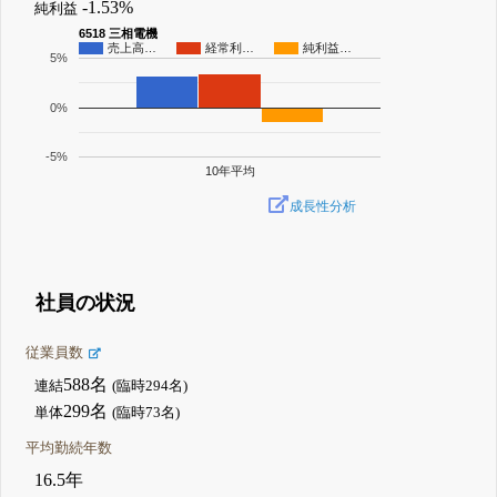
-1.53%
純利益
6518 三相電機
売上高…
経常利…
純利益…
5%
0%
-5%
10年平均
成長性分析
社員の状況
従業員数
588名
連結
(臨時294名)
299名
単体
(臨時73名)
平均勤続年数
16.5年