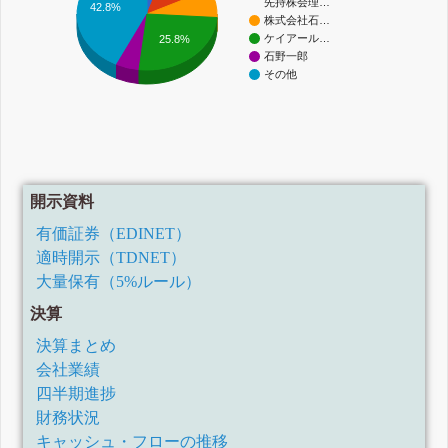
先持株会理…
42.8%
株式会社石…
ケイアール…
25.8%
石野一郎
その他
開示資料
有価証券（EDINET）
適時開示（TDNET）
大量保有（5%ルール）
決算
決算まとめ
会社業績
四半期進捗
財務状況
キャッシュ・フローの推移