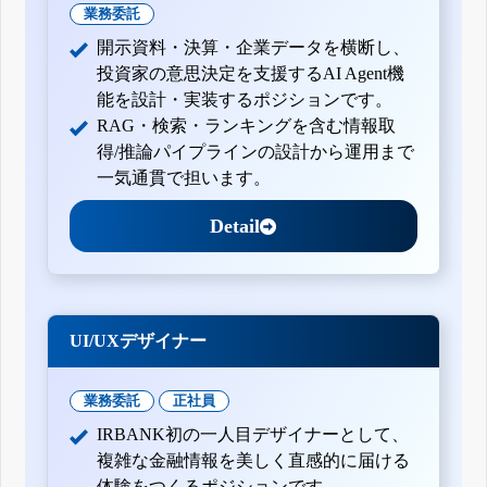
業務委託
開示資料・決算・企業データを横断し、
投資家の意思決定を支援するAI Agent機
能を設計・実装するポジションです。
RAG・検索・ランキングを含む情報取
得/推論パイプラインの設計から運用まで
一気通貫で担います。
Detail
UI/UXデザイナー
業務委託
正社員
IRBANK初の一人目デザイナーとして、
複雑な金融情報を美しく直感的に届ける
体験をつくるポジションです。