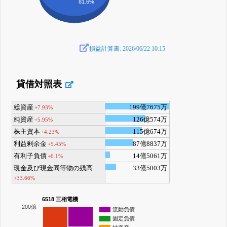
81.6%
損益計算書: 2026/06/22 10:15
貸借対照表
総資産
199億7675万
+7.93%
純資産
126億574万
+5.95%
株主資本
115億674万
+4.23%
利益剰余金
87億8837万
+5.45%
有利子負債
14億5061万
+6.1%
現金及び現金同等物の残高
33億5003万
+33.66%
6518 三相電機
200億
流動負債
固定負債