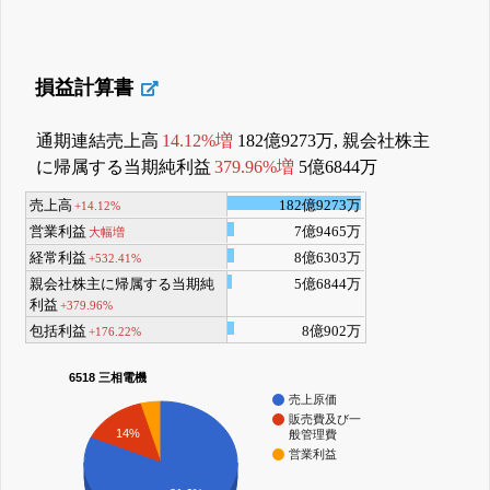
損益計算書
通期連結売上高
14.12%増
182億9273万, 親会社株主
に帰属する当期純利益
379.96%増
5億6844万
売上高
182億9273万
+14.12%
営業利益
7億9465万
大幅増
経常利益
8億6303万
+532.41%
親会社株主に帰属する当期純
5億6844万
利益
+379.96%
包括利益
8億902万
+176.22%
6518 三相電機
売上原価
販売費及び一
14%
般管理費
営業利益