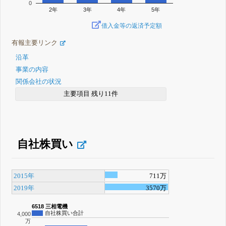
0
2年
3年
4年
5年
借入金等の返済予定額
有報主要リンク
沿革
事業の内容
関係会社の状況
主要項目 残り11件
自社株買い
2015年
711万
2019年
3570万
6518 三相電機
自社株買い合計
4,000
万