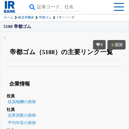
ホーム
輸送用機器
帝都ゴム
主要リンク一覧
5188 帝都ゴム
0
追加
帝都ゴム（5188）の主要リンク一覧
β版IRBANKでは、
8月24日まで完全無料
四半期業績・決算の進捗
がさらに
詳しく見られる
無料でβ版をはじめる
企業情報
登録すると永久30%OFFと米株版の先行利用も付きます
役員
役員報酬の推移
社員
従業員数の推移
平均年収の推移