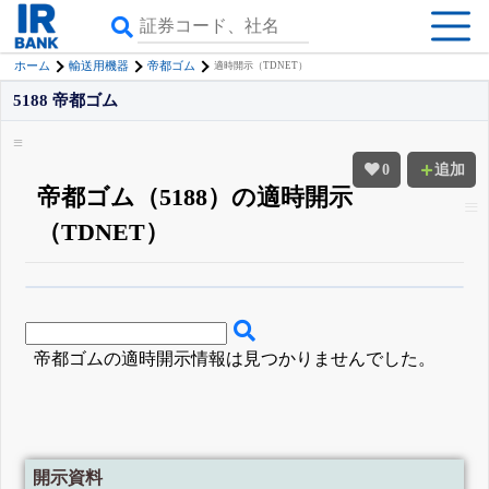
ホーム
輸送用機器
帝都ゴム
適時開示（TDNET）
5188 帝都ゴム
0
追加
帝都ゴム（5188）の適時開示
（TDNET）
β版IRBANKでは、
8月24日まで完全無料
四半期業績・決算の進捗
がさらに
詳しく見られる
無料でβ版をはじめる
登録すると永久30%OFFと米株版の先行利用も付きます
帝都ゴムの適時開示情報は見つかりませんでした。
開示資料