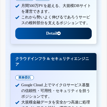
月間500万PVを超える、大規模DBサイト
を運営できます。
これから勢いよく伸びるであろうサービ
スの根幹部分を支えるポジションです。
Detail
クラウドインフラ & セキュリティエンジニ
ア
業務委託
Google Cloud 上でマイクロサービス基盤
の信頼性・可用性・セキュリティを担う
ポジションです。
大規模金融データを安全かつ高速に処理