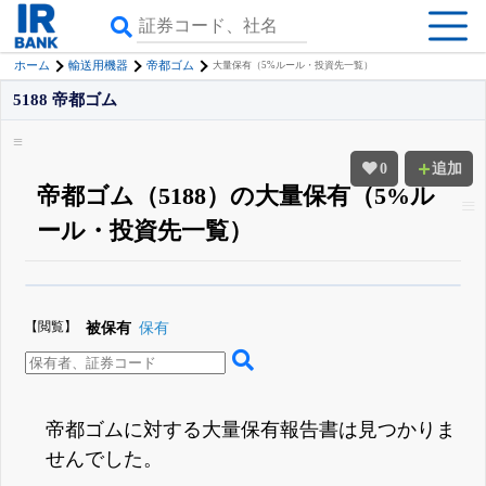
ホーム
輸送用機器
帝都ゴム
大量保有（5%ルール・投資先一覧）
5188 帝都ゴム
0
追加
帝都ゴム（5188）の大量保有（5%ル
ール・投資先一覧）
β版IRBANKでは、
8月24日まで完全無料
大量保有・アクティビスト
がさら
に詳しく分かる
無料でβ版をはじめる
【閲覧】
被保有
保有
登録すると永久30%OFFと米株版の先行利用も付きます
帝都ゴムに対する大量保有報告書は見つかりま
せんでした。