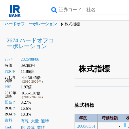
ハードオフコーポレーション
株式指標
2674 ハードオフコ
ーポレーション
2674
2026/08/06
時価
392億円
株式指標
PER
11.86倍
予
2010年
4.4-36.45倍
以降
（2010-2026年）
PBR
1.97倍
β版IRBANKでは、
8月
2010年
0.55-1.87倍
以降
（2010-2026年）
無料
配当
3.27%
予
株式指標
登録すると永久30%
ROE
16.6%
予
ROA
10.3%
予
年度
時価総額
資料
有報
大量
適時
2008/03/31
-
Link
IR
決算
業績