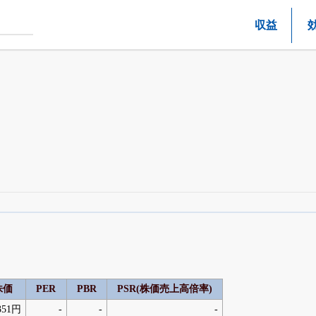
収益
四半期業績・決算の進捗
がさらに詳しく見られる
24日まで完全無料
でβ版をはじめる
OFFと米株版の先行利用も付きます
株価
PER
PBR
PSR(株価売上高倍率)
351円
-
-
-