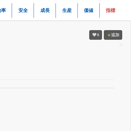
効率
安全
成長
生産
価値
指標
0
追加