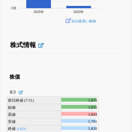
6億
2025年
2020年
自社株買い推移
株式情報
株価
8/3
前日終値 (7/31)
1,835
始値
1,835
高値
1,843
安値
1,791
終値
1,820
-0.82%