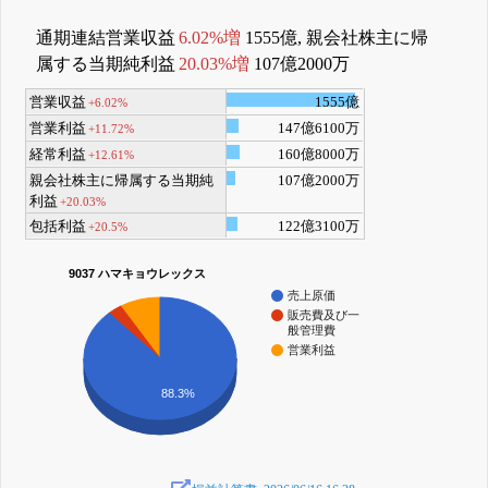
通期連結営業収益
6.02%増
1555億, 親会社株主に帰
属する当期純利益
20.03%増
107億2000万
営業収益
1555億
+6.02%
営業利益
147億6100万
+11.72%
経常利益
160億8000万
+12.61%
親会社株主に帰属する当期純
107億2000万
利益
+20.03%
包括利益
122億3100万
+20.5%
9037 ハマキョウレックス
売上原価
販売費及び一
般管理費
営業利益
88.3%