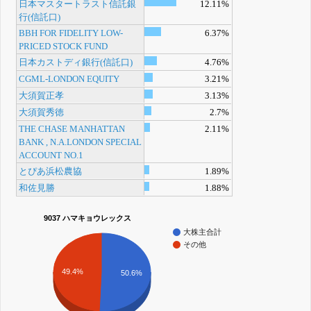
日本マスタートラスト信託銀
12.11%
行(信託口)
BBH FOR FIDELITY LOW-
6.37%
PRICED STOCK FUND
日本カストディ銀行(信託口)
4.76%
CGML-LONDON EQUITY
3.21%
大須賀正孝
3.13%
大須賀秀徳
2.7%
THE CHASE MANHATTAN
2.11%
BANK , N.A.LONDON SPECIAL
ACCOUNT NO.1
とぴあ浜松農協
1.89%
和佐見勝
1.88%
9037 ハマキョウレックス
大株主合計
その他
49.4%
50.6%