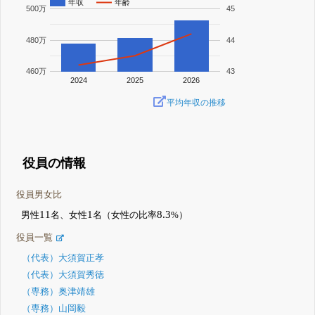
年収
年齢
500万
45
480万
44
460万
43
2024
2025
2026
平均年収の推移
役員の情報
役員男女比
11
1
8.3
男性
名、女性
名（女性の比率
%）
役員一覧
（代表）大須賀正孝
（代表）大須賀秀徳
（専務）奥津靖雄
（専務）山岡毅