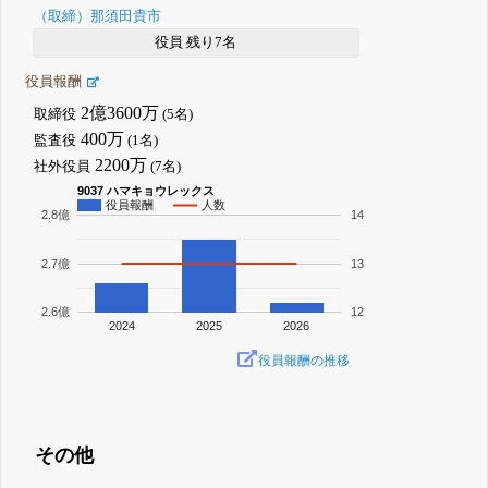
（取締）那須田貴市
役員 残り7名
役員報酬
2億3600万
取締役
(5名)
400万
監査役
(1名)
2200万
社外役員
(7名)
9037 ハマキョウレックス
役員報酬
人数
2.8億
14
2.7億
13
2.6億
12
2024
2025
2026
役員報酬の推移
その他