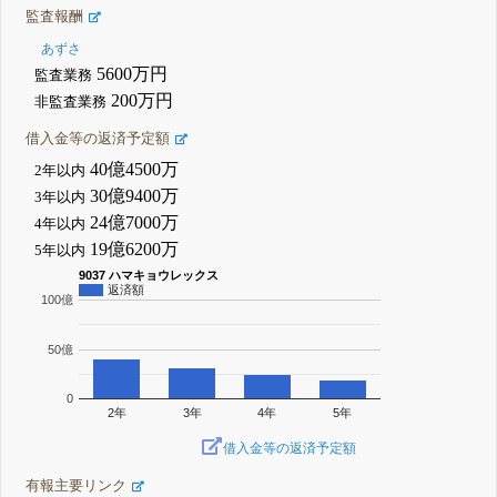
監査報酬
あずさ
5600万円
監査業務
200万円
非監査業務
借入金等の返済予定額
40億4500万
2年以内
30億9400万
3年以内
24億7000万
4年以内
19億6200万
5年以内
9037 ハマキョウレックス
返済額
100億
50億
0
2年
3年
4年
5年
借入金等の返済予定額
有報主要リンク