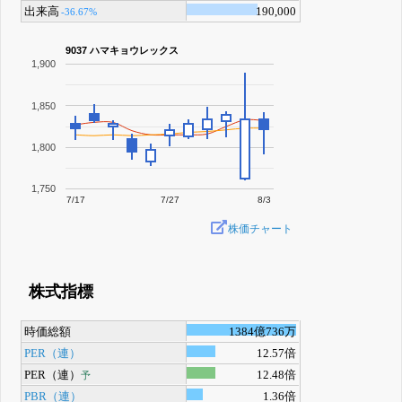
出来高
190,000
-36.67%
9037 ハマキョウレックス
1,900
1,850
1,800
1,750
7/17
7/27
8/3
株価チャート
株式指標
時価総額
1384億736万
PER（連）
12.57倍
PER（連）
12.48倍
予
PBR（連）
1.36倍