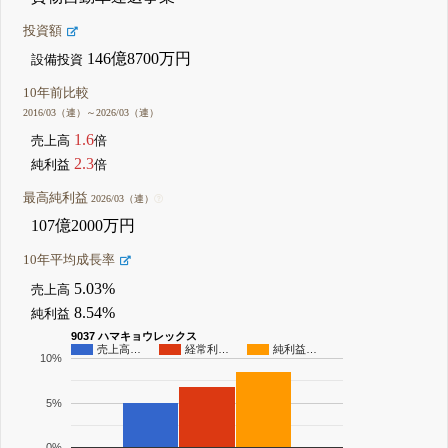
投資額
146億8700万円
設備投資
10年前比較
2016/03（連）～2026/03（連）
1.6
売上高
倍
2.3
純利益
倍
最高純利益
2026/03（連）
107億2000万円
10年平均成長率
5.03%
売上高
8.54%
純利益
9037 ハマキョウレックス
売上高…
経常利…
純利益…
10%
5%
0%