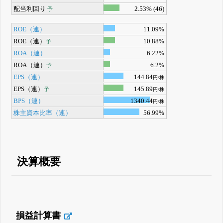
配当利回り
2.53% (46)
予
ROE（連）
11.09%
ROE（連）
10.88%
予
ROA（連）
6.22%
ROA（連）
6.2%
予
EPS（連）
144.84
円/株
EPS（連）
145.89
予
円/株
BPS（連）
1340.44
円/株
株主資本比率（連）
56.99%
決算概要
損益計算書