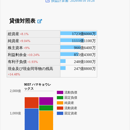
損益計算書: 2026/06/16 16:28
貸借対照表
総資産
1723億6000万
+8.1%
純資産
1111億1100万
+9.04%
株主資本
966億6400万
+9%
利益剰余金
855億4300万
+10.24%
有利子負債
248億1000万
+1.93%
現金及び現金同等物の残高
247億8800万
+14.48%
9037 ハマキョウレ
ックス
2,000億
流動負債
固定負債
純資産
流動資産
1,000億
固定資産