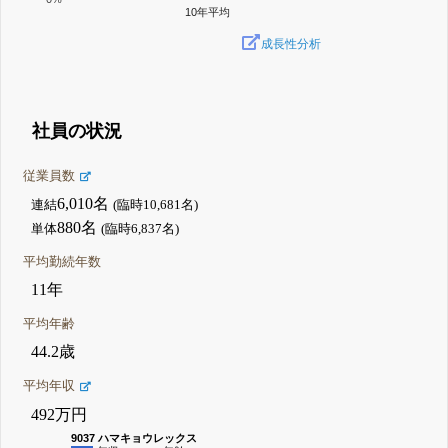
10年平均
成長性分析
社員の状況
従業員数
6,010名
連結
(臨時10,681名)
880名
単体
(臨時6,837名)
平均勤続年数
11年
平均年齢
44.2歳
平均年収
492万円
9037 ハマキョウレックス