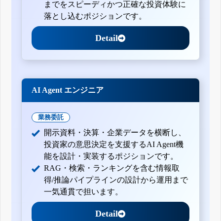
までをスピーディかつ正確な投資体験に
落とし込むポジションです。
Detail
AI Agent エンジニア
業務委託
開示資料・決算・企業データを横断し、
投資家の意思決定を支援するAI Agent機
能を設計・実装するポジションです。
RAG・検索・ランキングを含む情報取
得/推論パイプラインの設計から運用まで
一気通貫で担います。
Detail