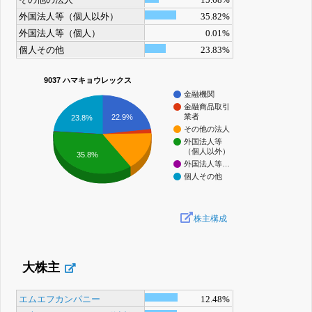
その他の法人
15.68%
外国法人等（個人以外）
35.82%
外国法人等（個人）
0.01%
個人その他
23.83%
9037 ハマキョウレックス
金融機関
金融商品取引
業者
22.9%
23.8%
その他の法人
外国法人等
（個人以外）
35.8%
外国法人等…
個人その他
株主構成
大株主
エムエフカンパニー
12.48%