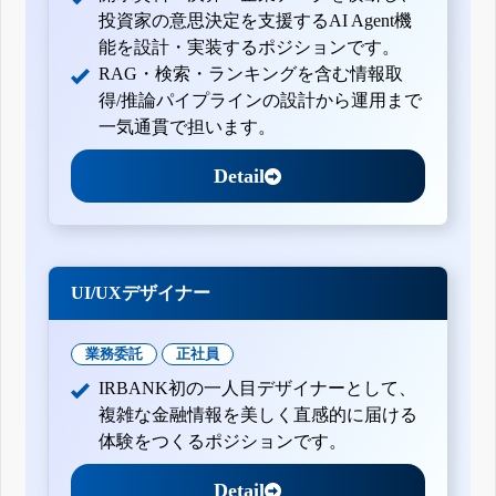
投資家の意思決定を支援するAI Agent機
能を設計・実装するポジションです。
RAG・検索・ランキングを含む情報取
得/推論パイプラインの設計から運用まで
一気通貫で担います。
Detail
UI/UXデザイナー
業務委託
正社員
IRBANK初の一人目デザイナーとして、
複雑な金融情報を美しく直感的に届ける
体験をつくるポジションです。
Detail