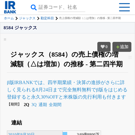
ホーム
ジャックス
勘定科目
売上債権の増減額（△は増加）の推移 - 第二四半期
8584 ジャックス
0
追加
ジャックス（8584）の売上債権の増
減額（△は増加）の推移 - 第二四半期
β版IRBANKでは、
四半期業績・決算の進捗
がさらに詳
しく見られる
8月24日まで完全無料
無料でβ版をはじめる
登録すると永久30%OFFと米株版の先行利用も付きます
【期間】
2Q
3Q
通期
全期間
連結
2010年9月30日
340億8800万