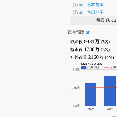
（取締）石本哲敏
（取締）角田朋子
役員 残り3
役員報酬
9431万
取締役
(2名)
1788万
監査役
(1名)
2160万
社外役員
(4名)
3275 ハウスコム
役員報酬
人数
1.4億
1.35億
1.3億
2022
2023