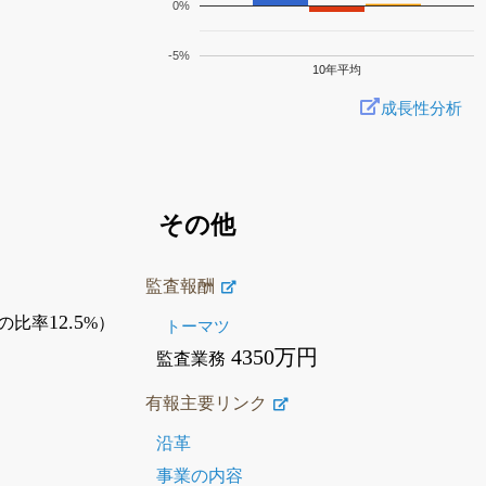
0%
-5%
10年平均
成長性分析
その他
監査報酬
12.5
の比率
%）
トーマツ
4350万円
監査業務
有報主要リンク
沿革
事業の内容