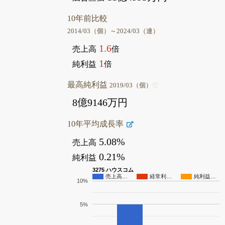
10年前比較
2014/03（個）～2024/03（連）
1.6
売上高
倍
1
純利益
倍
最高純利益
2019/03（個）
8億9146万円
10年平均成長率
5.08%
売上高
0.21%
純利益
3275 ハウスコム
売上高…
経常利…
純利益…
10%
5%