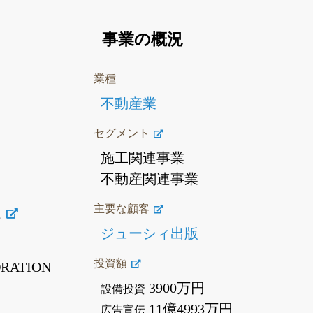
事業の概況
業種
不動産業
セグメント
施工関連事業
不動産関連事業
主要な顧客
社
ジューシィ出版
投資額
RATION
3900万円
設備投資
11億4993万円
広告宣伝