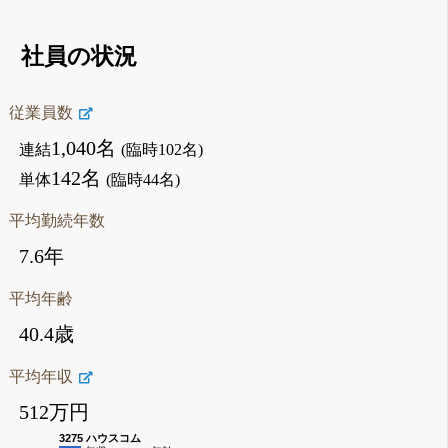
社員の状況
従業員数
1,040名
連結
(臨時102名)
142名
単体
(臨時44名)
平均勤続年数
7.6年
平均年齢
40.4歳
平均年収
512万円
3275 ハウスコム