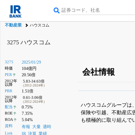
不動産業
ハウスコム
3275
ハウスコム
3275
2025/01/29
時価
104億円
会社情報
PER
20.56倍
予
2012年
5.83-34.63倍
以降
（2012-2024年）
PBR
1.51倍
β版IRBANKでは、
8月
2012年
0.61-3.06倍
以降
（2012-2024年）
無料
ハウスコムグループは
配当
0.75%
予
保険や引越、不動産広
登録すると永久30%
ROE
7.35%
予
も積極的に取り組んで
ROA
5.04%
予
資料
有報
大量
適時
Link
IR
決算
業績