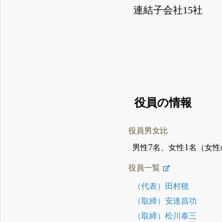
連結子会社15社
役員の情報
役員男女比
7
1
男性
名、女性
名（女性
役員一覧
（代表）田村穂
（取締）安達昌功
（取締）松川泰三