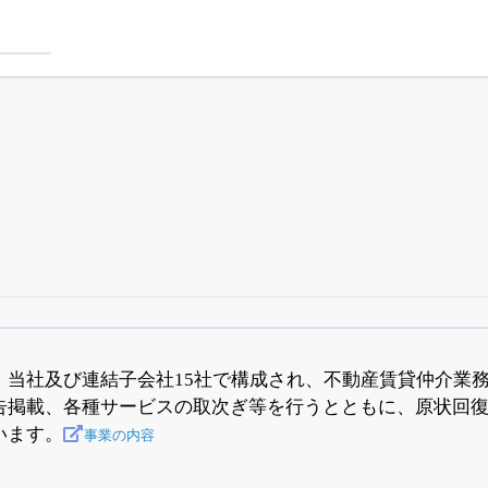
四半期業績・決算の進捗
がさらに詳しく見られる
24日まで完全無料
でβ版をはじめる
、当社及び連結子会社15社で構成され、不動産賃貸仲介業
告掲載、各種サービスの取次ぎ等を行うとともに、原状回
OFFと米株版の先行利用も付きます
います。
事業の内容