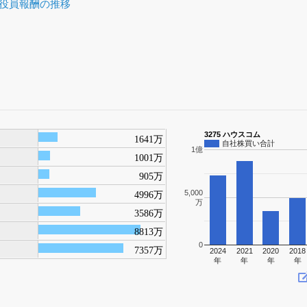
役員報酬の推移
3275 ハウスコム
1641万
自社株買い合計
1億
1001万
905万
5,000
4996万
万
3586万
8813万
0
7357万
2024
2021
2020
2018
年
年
年
年