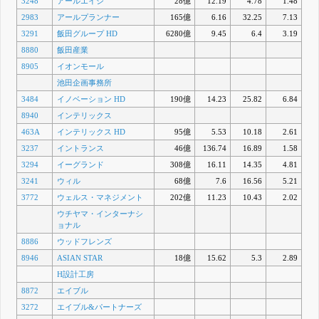
3248
アールエイジ
28億
12.19
4.78
1.48
2983
アールプランナー
165億
6.16
32.25
7.13
3291
飯田グループ HD
6280億
9.45
6.4
3.19
8880
飯田産業
8905
イオンモール
池田企画事務所
3484
イノベーション HD
190億
14.23
25.82
6.84
8940
インテリックス
463A
インテリックス HD
95億
5.53
10.18
2.61
3237
イントランス
46億
136.74
16.89
1.58
3294
イーグランド
308億
16.11
14.35
4.81
3241
ウィル
68億
7.6
16.56
5.21
3772
ウェルス・マネジメント
202億
11.23
10.43
2.02
ウチヤマ・インターナシ
ョナル
8886
ウッドフレンズ
8946
ASIAN STAR
18億
15.62
5.3
2.89
H設計工房
8872
エイブル
3272
エイブル&パートナーズ