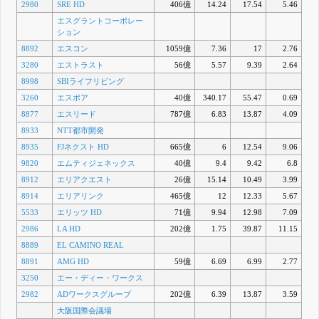
2980
SRE HD
406億
14.24
17.54
5.46
エスグラントコーポレー
ション
8892
エスコン
1059億
7.36
17
2.76
3280
エストラスト
56億
5.57
9.39
2.64
8998
SBIライフリビング
3260
エスポア
40億
340.17
55.47
0.69
8877
エスリード
787億
6.83
13.87
4.09
8933
NTT都市開発
8935
FJネクスト HD
665億
6
12.54
9.06
9820
エムティジェネックス
40億
9.4
9.42
6.8
8912
エリアクエスト
26億
15.14
10.49
3.99
8914
エリアリンク
465億
12
12.33
5.67
5533
エリッツ HD
71億
9.94
12.98
7.09
2986
LA HD
202億
1.75
39.87
11.15
8889
EL CAMINO REAL
8891
AMG HD
59億
6.69
6.99
2.77
3250
エー・ディー・ワークス
2982
ADワークスグループ
202億
6.39
13.87
3.59
大阪国際会議場