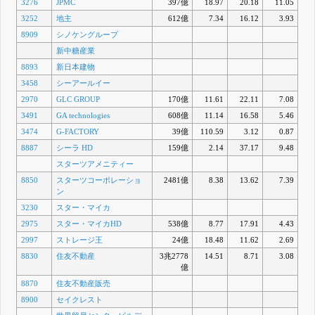
3276
JPMC
397億
18.97
20.18
11.05
3252
地主
612億
7.34
16.12
3.93
8909
シノケングループ
新中糖産業
8893
新日本建物
3458
シーアールイー
2970
GLC GROUP
170億
11.61
22.11
7.08
3491
GA technologies
608億
11.14
16.58
5.46
3474
G-FACTORY
39億
110.59
3.12
0.87
8887
シーラ HD
159億
2.14
37.17
9.48
スターツアメニティー
8850
スターツコーポレーショ
2481億
8.38
13.62
7.39
ン
3230
スター・マイカ
2975
スター・マイカHD
538億
8.77
17.91
4.43
2997
ストレージ王
24億
18.48
11.62
2.69
8830
住友不動産
3兆2778
14.51
8.71
3.08
億
8870
住友不動産販売
8900
セイクレスト