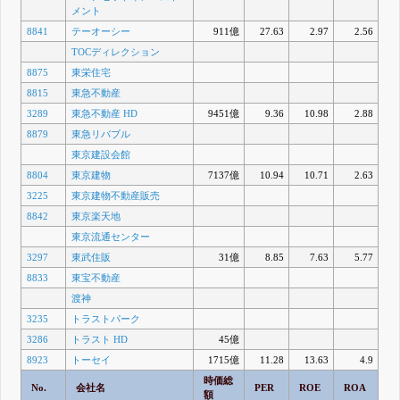
メント
8841
テーオーシー
911億
27.63
2.97
2.56
TOCディレクション
8875
東栄住宅
8815
東急不動産
3289
東急不動産 HD
9451億
9.36
10.98
2.88
8879
東急リバブル
東京建設会館
8804
東京建物
7137億
10.94
10.71
2.63
3225
東京建物不動産販売
8842
東京楽天地
東京流通センター
3297
東武住販
31億
8.85
7.63
5.77
8833
東宝不動産
渡神
3235
トラストパーク
3286
トラスト HD
45億
8923
トーセイ
1715億
11.28
13.63
4.9
時価総
No.
会社名
PER
ROE
ROA
額