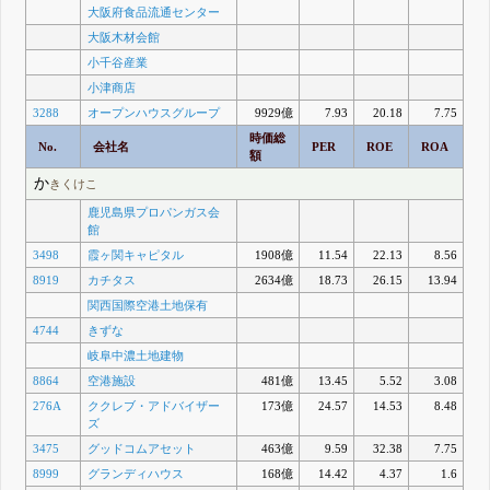
大阪府食品流通センター
大阪木材会館
小千谷産業
小津商店
3288
オープンハウスグループ
9929億
7.93
20.18
7.75
時価総
No.
会社名
PER
ROE
ROA
額
か
きくけこ
鹿児島県プロパンガス会
館
3498
霞ヶ関キャピタル
1908億
11.54
22.13
8.56
8919
カチタス
2634億
18.73
26.15
13.94
関西国際空港土地保有
4744
きずな
岐阜中濃土地建物
8864
空港施設
481億
13.45
5.52
3.08
276A
ククレブ・アドバイザー
173億
24.57
14.53
8.48
ズ
3475
グッドコムアセット
463億
9.59
32.38
7.75
8999
グランディハウス
168億
14.42
4.37
1.6