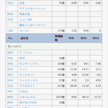
391A
山忠
31億
6.09
9.91
3.84
ヤスコーポレーション
8838
有楽土地
3258
ユニゾ HD
横浜インポートマート
5280
ヨシコン
175億
5.35
9.95
6
時価総
No.
会社名
PER
ROE
ROA
額
ら
りるれろ
8885
ラ・アトレ
8836
RISE
24億
2981
ランディックス
118億
6.31
19.1
7.46
8918
ランド
154億
11.39
14.17
12.5
2991
ランドネット
132億
4.99
21.02
6.4
8944
ランドビジネス
57億
9.52
2.9
0.92
5532
リアルゲイト
217億
29.94
11.34
2.53
3497
LeTech
8848
レオパレス21
2253億
9.65
46.12
12.15
8894
REVOLUTION
33億
8890
レーサム