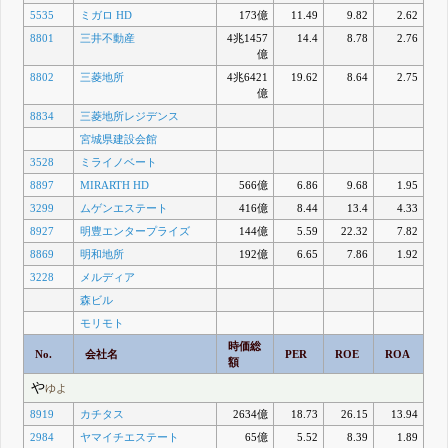
5535
ミガロ HD
173億
11.49
9.82
2.62
8801
三井不動産
4兆1457
14.4
8.78
2.76
億
8802
三菱地所
4兆6421
19.62
8.64
2.75
億
8834
三菱地所レジデンス
宮城県建設会館
3528
ミライノベート
8897
MIRARTH HD
566億
6.86
9.68
1.95
3299
ムゲンエステート
416億
8.44
13.4
4.33
8927
明豊エンタープライズ
144億
5.59
22.32
7.82
8869
明和地所
192億
6.65
7.86
1.92
3228
メルディア
森ビル
モリモト
時価総
No.
会社名
PER
ROE
ROA
額
や
ゆよ
8919
カチタス
2634億
18.73
26.15
13.94
2984
ヤマイチエステート
65億
5.52
8.39
1.89