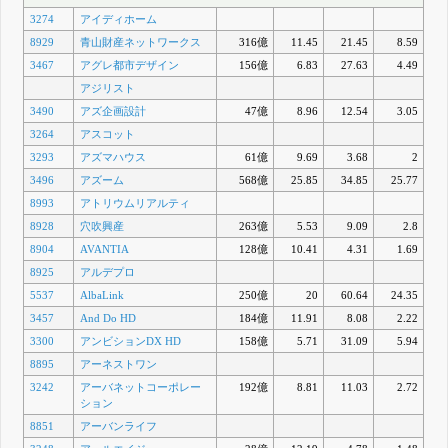
3274
アイディホーム
8929
青山財産ネットワークス
316億
11.45
21.45
8.59
3467
アグレ都市デザイン
156億
6.83
27.63
4.49
アジリスト
3490
アズ企画設計
47億
8.96
12.54
3.05
3264
アスコット
3293
アズマハウス
61億
9.69
3.68
2
3496
アズーム
568億
25.85
34.85
25.77
8993
アトリウムリアルティ
8928
穴吹興産
263億
5.53
9.09
2.8
8904
AVANTIA
128億
10.41
4.31
1.69
8925
アルデプロ
5537
AlbaLink
250億
20
60.64
24.35
3457
And Do HD
184億
11.91
8.08
2.22
3300
アンビションDX HD
158億
5.71
31.09
5.94
8895
アーネストワン
3242
アーバネットコーポレー
192億
8.81
11.03
2.72
ション
8851
アーバンライフ