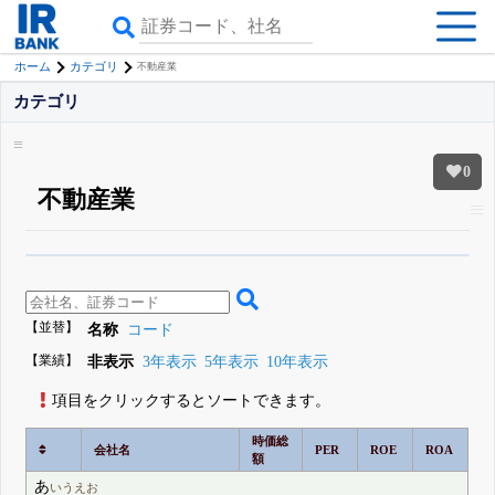
ホーム
カテゴリ
不動産業
カテゴリ
0
不動産業
β版IRBANKでは、
8月24日まで完全無料
すべての機能
が無料で使える
無料でβ版をはじめる
登録すると永久30%OFFと米株版の先行利用も付きます
【並替】
名称
コード
【業績】
非表示
3年表示
5年表示
10年表示
項目をクリックするとソートできます。
時価総
会社名
PER
ROE
ROA
額
あ
いうえお