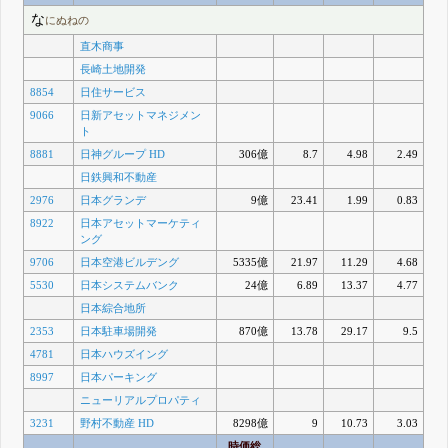
な
にぬねの
直木商事
長崎土地開発
8854
日住サービス
9066
日新アセットマネジメン
ト
8881
日神グループ HD
306億
8.7
4.98
2.49
日鉄興和不動産
2976
日本グランデ
9億
23.41
1.99
0.83
8922
日本アセットマーケティ
ング
9706
日本空港ビルデング
5335億
21.97
11.29
4.68
5530
日本システムバンク
24億
6.89
13.37
4.77
日本綜合地所
2353
日本駐車場開発
870億
13.78
29.17
9.5
4781
日本ハウズイング
8997
日本パーキング
ニューリアルプロパティ
3231
野村不動産 HD
8298億
9
10.73
3.03
時価総