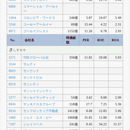
8866
コマーシャル・アールイ
ー
146A
コロンビア・ワークス
246億
5.87
24.07
5.49
3246
コーセーアールイー
69億
15.44
4.22
2.31
8871
ゴールドクレスト
1152億
11.26
6.78
2.93
時価総
No.
会社名
PER
ROE
ROA
額
さ
しすせそ
3271
THEグローバル社
359億
11.82
29.08
5.93
3244
サムティ
8903
サンウッド
8809
サンケイビル
8910
サンシティ
サンシャインシティ
3277
サンセイランディック
53億
3.62
9.08
2.99
8945
サンネクスタグループ
118億
17.7
7.25
5.36
8934
サンフロンティア不動産
1411億
8.08
12.85
5.96
3480
ジェイ・エス・ビー
1969億
31.85
12.88
5.98
7187
ジェイリース
241億
9.45
34.22
11.57