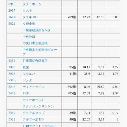
8915
タクトホーム
2987
タスキ
166A
タスキ HD
709億
12.23
17.96
5.05
8821
立飛企業
千葉県建設業センター
中央地所
中央日本土地建物
中央日本土地建物グルー
プ
3251
駐車場綜合研究所
2993
長栄
95億
10.11
7.52
1.27
2978
ツクルバ
41億
38.6
5.92
1.73
7308
ツノダ
3245
ディア・ライフ
562億
8.06
20.89
9.99
3479
TKP
785億
17.59
7.82
2.34
ディーホールド
テクノバンクサンケン
3469
デュアルタップ
39億
77.4
1.97
0.77
3521
テルマー湯 HD
40億
22.63
3.64
3
TORアセットインベスト