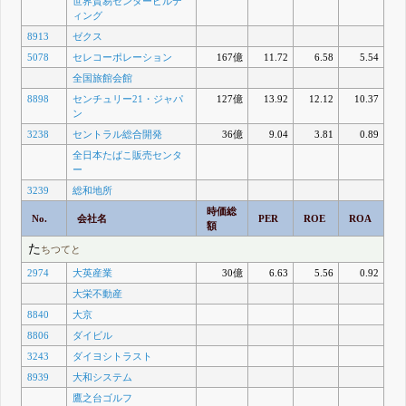
世界貿易センタービルデ
ィング
8913
ゼクス
5078
セレコーポレーション
167億
11.72
6.58
5.54
全国旅館会館
8898
センチュリー21・ジャパ
127億
13.92
12.12
10.37
ン
3238
セントラル総合開発
36億
9.04
3.81
0.89
全日本たばこ販売センタ
ー
3239
総和地所
時価総
No.
会社名
PER
ROE
ROA
額
た
ちつてと
2974
大英産業
30億
6.63
5.56
0.92
大栄不動産
8840
大京
8806
ダイビル
3243
ダイヨシトラスト
8939
大和システム
鷹之台ゴルフ