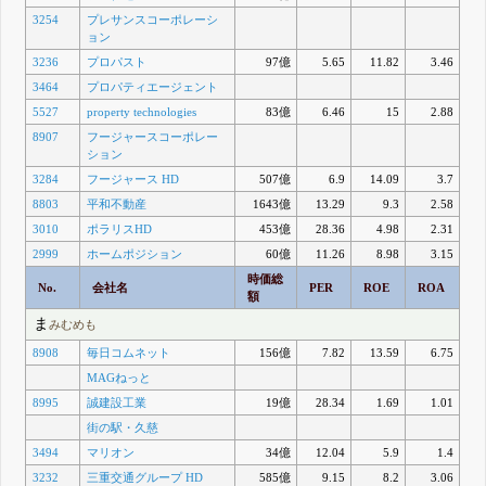
3254
プレサンスコーポレーシ
ョン
3236
プロパスト
97億
5.65
11.82
3.46
3464
プロパティエージェント
5527
property technologies
83億
6.46
15
2.88
8907
フージャースコーポレー
ション
3284
フージャース HD
507億
6.9
14.09
3.7
8803
平和不動産
1643億
13.29
9.3
2.58
3010
ポラリスHD
453億
28.36
4.98
2.31
2999
ホームポジション
60億
11.26
8.98
3.15
時価総
No.
会社名
PER
ROE
ROA
額
ま
みむめも
8908
毎日コムネット
156億
7.82
13.59
6.75
MAGねっと
8995
誠建設工業
19億
28.34
1.69
1.01
街の駅・久慈
3494
マリオン
34億
12.04
5.9
1.4
3232
三重交通グループ HD
585億
9.15
8.2
3.06