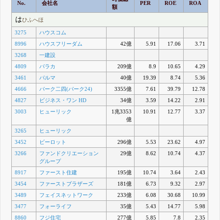
No.
会社名
PER
ROE
ROA
額
は
ひふへほ
3275
ハウスコム
8996
ハウスフリーダム
42億
5.91
17.06
3.71
3268
一建設
4809
パラカ
209億
8.9
10.65
4.29
3461
パルマ
40億
19.39
8.74
5.36
4666
パーク二四(パーク24)
3355億
7.61
39.79
12.78
4827
ビジネス・ワン HD
34億
3.59
14.22
2.91
3003
ヒューリック
1兆3353
10.91
12.77
3.37
億
3265
ヒューリック
3452
ビーロット
296億
5.53
23.62
4.97
3266
ファンドクリエーション
29億
8.62
10.74
4.37
グループ
8917
ファースト住建
195億
10.74
3.64
2.43
3454
ファーストブラザーズ
181億
6.73
9.32
2.97
3489
フェイスネットワーク
233億
6.08
30.68
10.99
3477
フォーライフ
35億
5.43
14.77
5.98
8860
フジ住宅
277億
5.85
7.8
2.35