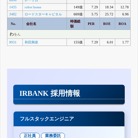
1435
robot home
149億
7.29
18.34
12.78
3482
ロードスターキャピタル
669億
5.75
25.72
6.96
時価総
No.
会社名
PER
ROE
ROA
額
わ
をん
8931
和田興産
155億
7.29
6.01
1.77
IRBANK 採用情報
フルスタックエンジニア
正社員
業務委託