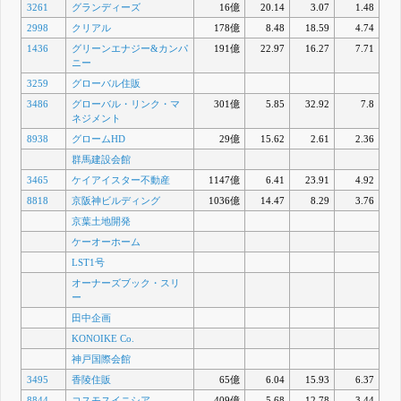
3261
グランディーズ
16億
20.14
3.07
1.48
2998
クリアル
178億
8.48
18.59
4.74
1436
グリーンエナジー&カンパ
191億
22.97
16.27
7.71
ニー
3259
グローバル住販
3486
グローバル・リンク・マ
301億
5.85
32.92
7.8
ネジメント
8938
グロームHD
29億
15.62
2.61
2.36
群馬建設会館
3465
ケイアイスター不動産
1147億
6.41
23.91
4.92
8818
京阪神ビルディング
1036億
14.47
8.29
3.76
京葉土地開発
ケーオーホーム
LST1号
オーナーズブック・スリ
ー
田中企画
KONOIKE Co.
神戸国際会館
3495
香陵住販
65億
6.04
15.93
6.37
8844
コスモスイニシア
409億
5.68
12.78
3.44