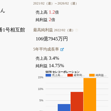
2021/02（連）～2026/02（連）
ょん
1.2
売上高
倍
2
純利益
倍
番1号相互館
最高純利益
2022/02（連）
106億7945万円
5年平均成長率
3.4%
売上高
14.75%
純利益
5078 セレコーポレーション
売上高…
経常利…
純利益…
15%
10%
5%