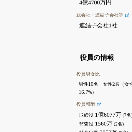
4億4700万円
親会社・連結子会社等
連結子会社1社
役員の情報
役員男女比
10
2
男性
名、女性
名（女
16.7
%）
役員報酬
1億6077万
取締役
(7名
1560万
監査役
(2名)