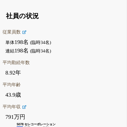
社員の状況
従業員数
198名
単体
(臨時34名)
198名
連結
(臨時34名)
平均勤続年数
8.92年
平均年齢
43.9歳
平均年収
791万円
5078 セレコーポレーション