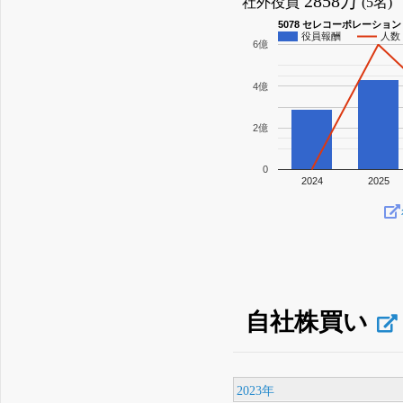
2858万
社外役員
(5名)
5078 セレコーポレーション
役員報酬
人数
6億
4億
2億
0
2024
2025
自社株買い
2023年