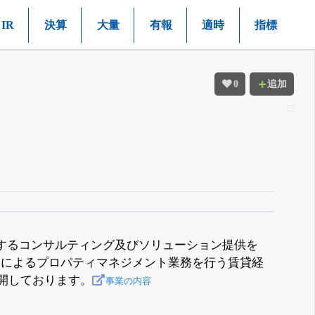
IR
決算
大量
有報
適時
指標
0
追加
するコンサルティング及びソリューション提供を
託によるプロパティマネジメント業務を行う賃貸経
展開しております。
事業の内容