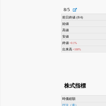
8/5
前日終値 (8/4)
始値
高値
安値
終値
+0.1%
出来高
+100%
株式指標
時価総額
PER（連）