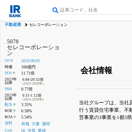
不動産業
セレコーポレーション
5078
セレコーポレーショ
ン
5078
2026/08/05
時価
166億円
会社情報
PER
11.71倍
予
2023年
6.84-20.52倍
以降
（2023-2026年）
PBR
0.77倍
β版IRBANKでは、
8月
2023年
0.31-1.12倍
以降
（2023-2026年）
無料
当社グループは、当社
配当
3.35%
予
行う賃貸住宅事業、不
登録すると永久30%
ROE
6.58%
予
営事業の3事業を1都3
ROA
5.54%
予
資料
有報
大量
適時
Link
IR
決算
業績