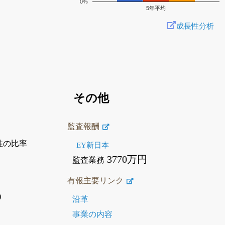
0%
5年平均
成長性分析
その他
監査報酬
性の比率
EY新日本
3770万円
監査業務
有報主要リンク
)
沿革
事業の内容