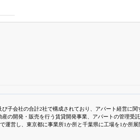
四半期業績・決算の進捗
がさらに詳しく見られる
24日まで完全無料
でβ版をはじめる
及び子会社の合計2社で構成されており、アパート経営に関
動産の開発・販売を行う賃貸開発事業、アパートの管理受
OFFと米株版の先行利用も付きます
県で運営し、東京都に事業所1か所と千葉県に工場を1か所