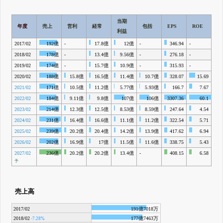
β版IRBANKでは、
8月24日まで完全無料
四半期業績・決算の進捗
がさらに
詳しく見られる
無料でβ版をはじめる
当期
登録すると永久30%OFFと米株版の先行利用も付きます
年度
売上
営利
経常
包括
EPS
ROE
R
利益
2017/02
192億
-
17.8億
12億
-
346.94
-
2018/02
178億
-
13.4億
9.56億
-
276.18
-
2019/02
174億
-
15.7億
10.9億
-
315.93
-
-
2020/02
188億
15.8億
16.5億
11.4億
10.7億
328.07
15.69
2021/02
171億
10.5億
11.2億
5.77億
5.93億
166.7
7.67
2022/02
184億
9.11億
9.8億
107億
106億
3307.36
60.1
2023/02
214億
12.3億
12.5億
8.53億
8.59億
247.64
4.54
2024/02
231億
16.4億
16.6億
11.1億
11.2億
322.54
5.71
2025/02
239億
20.2億
20.4億
14.2億
13.9億
417.62
6.94
2026/02
202億
16.9億
17億
11.5億
11.6億
338.75
5.43
2027/02
236億
20.2億
20.2億
13.4億
-
408.15
6.58
予
売上高
2017/02
191億7018万
2018/02
177億7463万
-7.28%