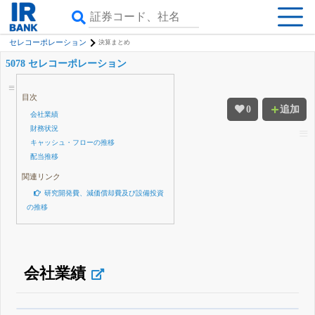
セレコーポレーション
決算まとめ
5078 セレコーポレーション
目次
0
追加
会社業績
財務状況
キャッシュ・フローの推移
配当推移
関連リンク
研究開発費、減価償却費及び設備投資
の推移
会社業績