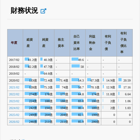
財務状況
有利
自己
利益
有利
総資
純資
株主
子負
年度
資本
剰余
子負
BP
産
産
資本
債比
比率
金
債
率
2017/02
81.2億
40.3億
-
49.6
-
-
-
-
2018/02
82.2億
47.7億
-
58
-
-
-
-
2019/02
-
64.6億
-
-
-
-
-
-
2020/02
133億
72.4億
71.4億
54.3
67.3億
14.9億
20.59
20
2021/02
128億
75.2億
74億
58.7
70.1億
12.9億
17.16
21
2022/02
274億
178億
177億
64.8
174億
11.8億
6.64
55
2023/02
224億
188億
188億
83.8
180億
2億
1.06
54
2024/02
242億
194億
194億
80.4
189億
2億
1.03
57
2025/02
249億
204億
204億
82.1
199億
0
0
60
2026/02
246億
211億
211億
85.9
206億
0
0
62