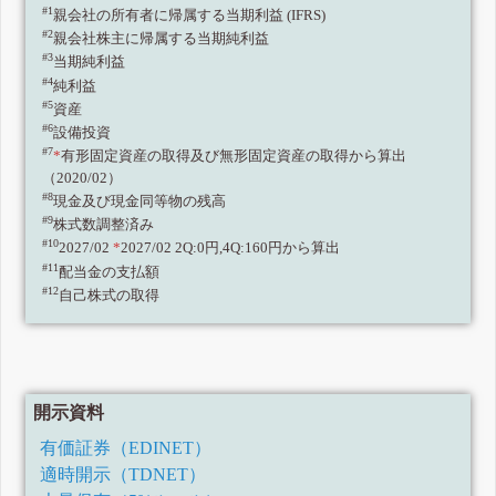
#1
親会社の所有者に帰属する当期利益 (IFRS)
#2
親会社株主に帰属する当期純利益
#3
当期純利益
#4
純利益
#5
資産
#6
設備投資
#7
*
有形固定資産の取得及び無形固定資産の取得から算出
（2020/02）
#8
現金及び現金同等物の残高
#9
株式数調整済み
#10
2027/02
*
2027/02 2Q:0円,4Q:160円から算出
#11
配当金の支払額
#12
自己株式の取得
開示資料
有価証券（EDINET）
適時開示（TDNET）