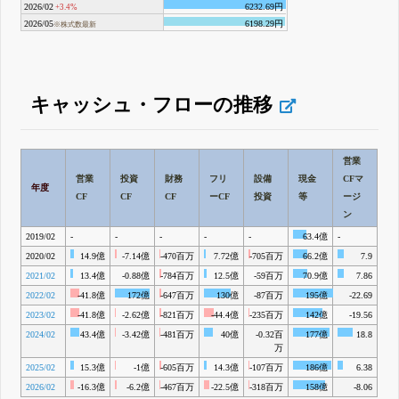
2026/02
6232.69円
+3.4%
2026/05
6198.29円
※株式数最新
キャッシュ・フローの推移
営業
営業
投資
財務
フリ
設備
現金
CFマ
年度
CF
CF
CF
ーCF
投資
等
ージ
ン
2019/02
-
-
-
-
-
63.4億
-
2020/02
14.9億
-7.14億
-470百万
7.72億
-705百万
66.2億
7.9
2021/02
13.4億
-0.88億
-784百万
12.5億
-59百万
70.9億
7.86
2022/02
-41.8億
172億
-647百万
130億
-87百万
195億
-22.69
2023/02
-41.8億
-2.62億
-821百万
-44.4億
-235百万
142億
-19.56
2024/02
43.4億
-3.42億
-481百万
40億
-0.32百
177億
18.8
万
2025/02
15.3億
-1億
-605百万
14.3億
-107百万
186億
6.38
2026/02
-16.3億
-6.2億
-467百万
-22.5億
-318百万
158億
-8.06