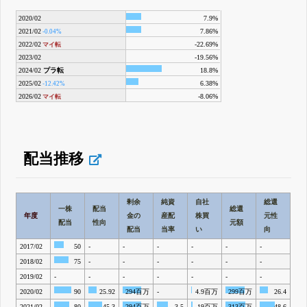
2020/02
7.9%
2021/02
7.86%
-0.04%
2022/02
-22.69%
マイ転
2023/02
-19.56%
2024/02
プラ転
18.8%
2025/02
6.38%
-12.42%
2026/02
-8.06%
マイ転
配当推移
剰余
純資
自社
総還
一株
配当
総還
年度
金の
産配
株買
元性
配当
性向
元額
配当
当率
い
向
2017/02
50
-
-
-
-
-
-
2018/02
75
-
-
-
-
-
-
2019/02
-
-
-
-
-
-
-
2020/02
90
25.92
294百万
-
4.9百万
299百万
26.4
2021/02
80
45.3
294百万
3.5
19百万
313百万
48.6