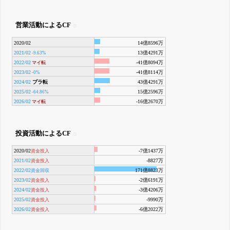
営業活動によるCF
2020/02
14億8596万
2021/02
13億4291万
-9.63%
2022/02
-41億8094万
マイ転
2023/02
-41億8114万
-0%
2024/02
プラ転
43億4291万
2025/02
15億2596万
-64.86%
2026/02
-16億2670万
マイ転
投資活動によるCF
2020/02
-7億1437万
資金投入
2021/02
-8827万
資金投入
2022/02
171億8823万
資金回収
2023/02
-2億6191万
資金投入
2024/02
-3億4206万
資金投入
2025/02
-9990万
資金投入
2026/02
-6億2022万
資金投入