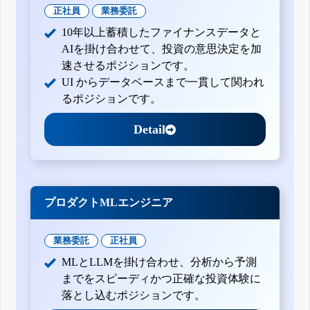
正社員
業務委託
10年以上蓄積したファイナンスデータと
AIを掛け合わせて、投資の意思決定を加
速させるポジションです。
UI からデータベースまで一貫して関われ
るポジションです。
Detail
プロダクトMLエンジニア
業務委託
正社員
MLとLLMを掛け合わせ、分析から予測
までをスピーディかつ正確な投資体験に
落とし込むポジションです。