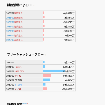
財務活動によるCF
2020/02
-4億6971万
返済還元
2021/02
-7億8373万
返済還元
2022/02
-6億4715万
返済還元
2023/02
-8億2068万
返済還元
2024/02
-4億8147万
返済還元
2025/02
-6億535万
返済還元
2026/02
-4億6689万
返済還元
フリーキャッシュ・フロー
2020/02
7億7159万
2021/02
12億5464万
+62.6%
2022/02
130億729万
+936.73%
2023/02
-44億4306万
マイ転
2024/02
プラ転
40億84万
2025/02
14億2606万
-64.36%
2026/02
-22億4692万
マイ転
#6
#7
*
設備投資額