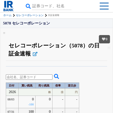
ホーム
セレコーポレーション
日証金速報
5078 セレコーポレーション
0
セレコーポレーション（5078）の日
証金速報
β版IRBANKでは、
8月24日まで完全無料
空売り・信用需給
がさらに詳しく
見られる
無料でβ版をはじめる
登録すると永久30%OFFと米株版の先行利用も付きます
日付
買い残高
売り残高
倍率
逆日歩
2026
株
倍
円
0
0
-
-
08/03
-100
100
0
-
-
07/31