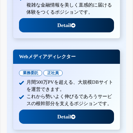
複雑な金融情報を美しく直感的に届ける
体験をつくるポジションです。
Detail
Webメディアディレクター
業務委託
正社員
月間500万PVを超える、大規模DBサイト
を運営できます。
これから勢いよく伸びるであろうサービ
スの根幹部分を支えるポジションです。
Detail