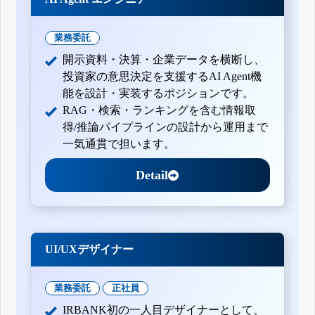
業務委託
開示資料・決算・企業データを横断し、
投資家の意思決定を支援するAI Agent機
能を設計・実装するポジションです。
RAG・検索・ランキングを含む情報取
得/推論パイプラインの設計から運用まで
一気通貫で担います。
Detail
UI/UXデザイナー
業務委託
正社員
IRBANK初の一人目デザイナーとして、