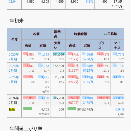
02/04
4,880
4,905
4,880
4,900
-0.2%
400
171億
+0
1031万
年初来
出来
株価
時価総額
25日乖離
高
年度
大商
プラ
マイ
高値
安値
高値
安値
い
ス
ナス
2023年
2,800
1,693
301,600
97億
58億
+14.2%
-6.75%
2月期
7732万
5778万
1/23
3/14
3/11
1/23
3/20
2024年
3,560
2,253
22,600
124億
78億
+12.58%
-5.19%
2月期
3116万
6725万
1/10
3/17
2/8
12/11
2/6
2025年
5,250
3,425
11,300
183億
119億
+14.95%
-14.26%
2月期
3247万
5975万
2/6
3/7
4/15
2/6
8/5
3/5
他3件
2026年
6,950
3,730
85,200
242億
130億
+29.08%
-21.89%
2月期
6870万
2478万
7/18
4/7
7/18
7/18
12/26
最新
4,785
200
167億874万
-0.04%
2026/8/7
4,787
年間値上がり率