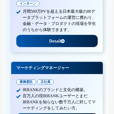
インターン
月間500万PVを超える日本最大級のIRデ
ータプラットフォームの運営に携わり、
金融・データ・プロダクトの現場を学生
のうちから体験できます。
Detail
マーケティングマネージャー
業務委託
正社員
IRBANKのブランドと文化の構築。
百万人の現IRBANKユーザーとまだ
IRBANKを知らない数千万人に対してマ
ーケティングをしてみたい方。