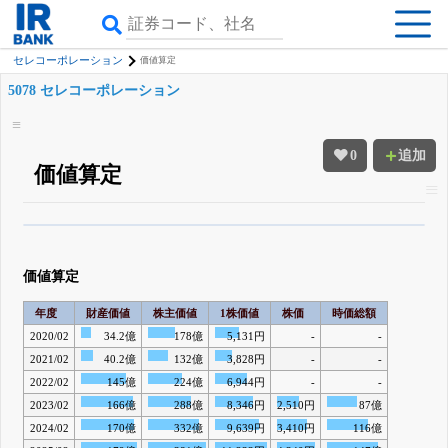
セレコーポレーション
価値算定
5078 セレコーポレーション
0
追加
価値算定
β版IRBANKでは、
8月24日まで完全無料
四半期業績・決算の進捗
がさらに
詳しく見られる
無料でβ版をはじめる
価値算定
登録すると永久30%OFFと米株版の先行利用も付きます
年度
財産価値
株主価値
1株価値
株価
時価総額
2020/02
34.2億
178億
5,131円
-
-
2021/02
40.2億
132億
3,828円
-
-
2022/02
145億
224億
6,944円
-
-
2023/02
166億
288億
8,346円
2,510円
87億
2024/02
170億
332億
9,639円
3,410円
116億