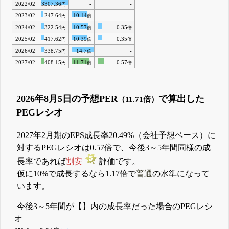
2022/02
3307.36
-
-
円
2023/02
247.64
10.14
-
円
倍
2024/02
322.54
10.57
0.35
円
倍
倍
2025/02
417.62
10.39
0.35
円
倍
倍
2026/02
338.75
14.7
-
円
倍
2027/02
408.15
11.71
0.57
円
倍
倍
2026年8月5日の予想PER
で算出した
（11.71倍）
PEGレシオ
2027年2月期のEPS成長率20.49%（会社予想ベース）に
対するPEGレシオは0.57倍で、今後3～5年間同様の成
長率であれば
割安
評価です。
仮に10%で成長するなら1.17倍で
普通
の水準になって
います。
今後3～5年間が【】内の成長率だった場合のPEGレシ
オ