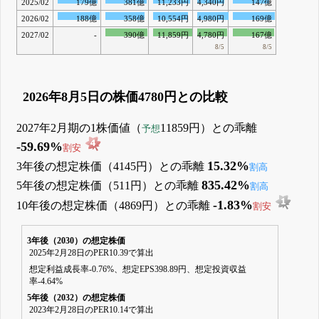
2025/02
179億
381億
11,233円
4,340円
147億
2026/02
188億
358億
10,554円
4,980円
169億
2027/02
-
390億
11,859円
4,780円
167億
8/5
8/5
2026年8月5日の株価4780円との比較
2027年2月期の1株価値（
11859円）との乖離
予想
-59.69%
割安
15.32%
3年後の想定株価（4145円）との乖離
割高
835.42%
5年後の想定株価（511円）との乖離
割高
-1.83%
10年後の想定株価（4869円）との乖離
割安
3年後（2030）の想定株価
2025年2月28日のPER10.39で算出
想定利益成長率-0.76%、想定EPS398.89円、想定投資収益
率-4.64%
5年後（2032）の想定株価
2023年2月28日のPER10.14で算出