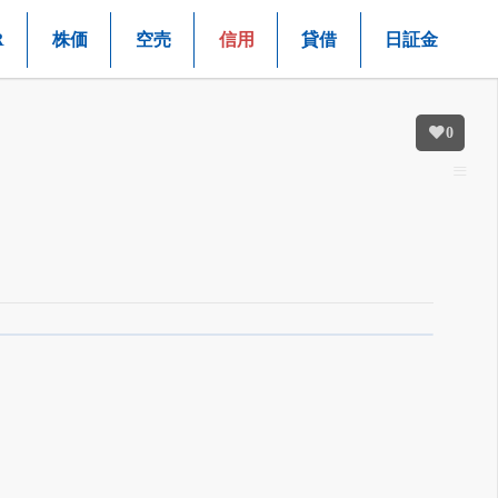
R
株価
空売
信用
貸借
日証金
0