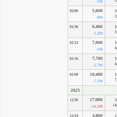
2
-100
5,600
02/06
3
2
-800
6,400
01/30
3
3
-1,200
7,600
01/23
3
4
-100
7,700
01/16
3
4
-2,700
10,400
01/09
3
7
-7,500
2025
17,900
12/26
3
14
+14,100
3,800
12/19
1