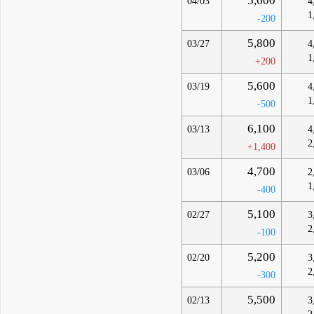
5,600
04/03
4
1
-200
5,800
03/27
4
1
+200
5,600
03/19
4
1
-500
6,100
03/13
4
2
+1,400
4,700
03/06
2
1
-400
5,100
02/27
3
2
-100
5,200
02/20
3
2
-300
5,500
02/13
3