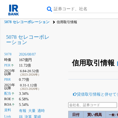
5078 セレコーポレーション
信用取引情報
5078 セレコーポレ
ーション
5078
2026/08/07
時価
167億円
信用取引情報
PER
11.72倍
予
2023年
6.84-20.52倍
以降
（2023-2026年）
PBR
0.77倍
β版IRBANKでは、
8月
2023年
0.31-1.12倍
以降
（2023-2026年）
無料
配当
3.34%
貸借取引情報と併せて
予
登録すると永久30%
ROE
6.58%
予
ROA
5.54%
予
資料
有報
大量
適時
日付
買い残高
一般 /
Link
IR
決算
業績