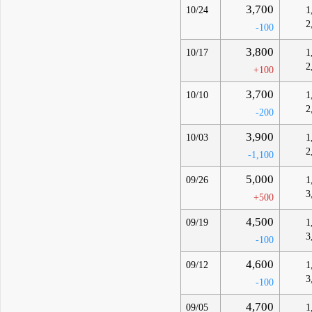
3,700
10/24
1
2
-100
3,800
10/17
1
2
+100
3,700
10/10
1
2
-200
3,900
10/03
1
2
-1,100
5,000
09/26
1
3
+500
4,500
09/19
1
3
-100
4,600
09/12
1
3
-100
4,700
09/05
1