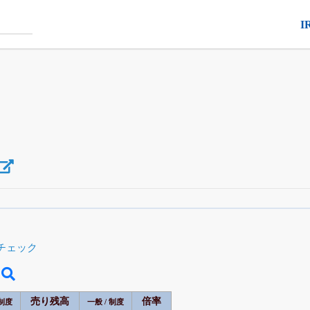
I
空売り・信用需給
がさらに詳しく見られる
24日まで完全無料
でβ版をはじめる
チェック
OFFと米株版の先行利用も付きます
売り残高
倍率
 制度
一般 / 制度