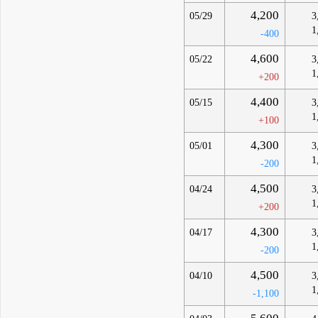
4,200
05/29
3
1
-400
4,600
05/22
3
1
+200
4,400
05/15
3
1
+100
4,300
05/01
3
1
-200
4,500
04/24
3
1
+200
4,300
04/17
3
1
-200
4,500
04/10
3
1
-1,100