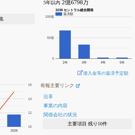
2億6798万
5年以内
3238 セントラル総合開発
返済額
100億
名
50億
0
2年
3年
4年
5年
借入金等の返済予定額
有報主要リンク
16
沿革
14
事業の内容
12
関係会社の状況
主要項目 残り10件
10
2026