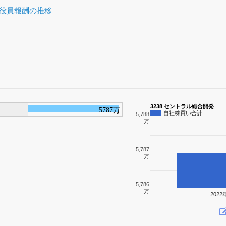
役員報酬の推移
3238 セントラル総合開発
5787万
自社株買い合計
5,788
万
5,787
万
5,786
万
2022