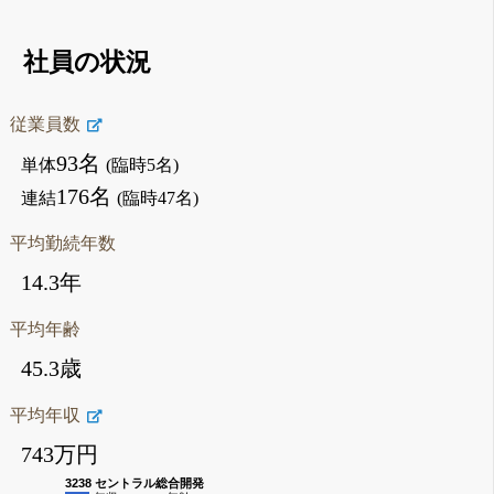
社員の状況
従業員数
93名
単体
(臨時5名)
176名
連結
(臨時47名)
平均勤続年数
14.3年
平均年齢
45.3歳
平均年収
743万円
3238 セントラル総合開発