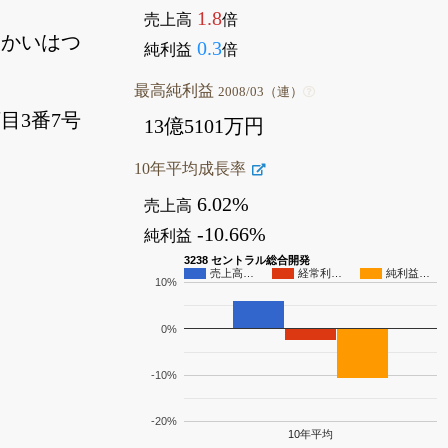
1.8
売上高
倍
うかいはつ
0.3
純利益
倍
最高純利益
2008/03（連）
目3番7号
13億5101万円
10年平均成長率
6.02%
売上高
-10.66%
純利益
3238 セントラル総合開発
売上高…
経常利…
純利益…
10%
0%
-10%
-20%
10年平均