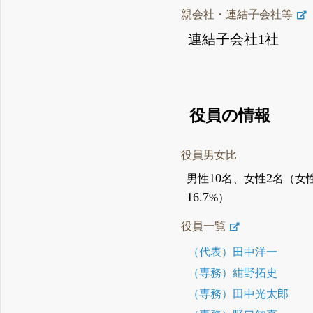
親会社・連結子会社等
連結子会社1社
役員の情報
役員男女比
10
2
男性
名、女性
名（女
16.7
%）
役員一覧
（代表）田中洋一
（専務）紺野拓史
（専務）田中光太郎