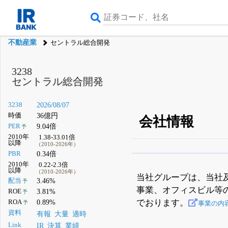
不動産業
セントラル総合開発
3238
セントラル総合開発
3238
2026/08/07
時価
36億円
会社情報
PER
9.04倍
予
2010年
1.38-33.01倍
以降
（2010-2026年）
PBR
0.34倍
β版IRBANKでは、
8月
2010年
0.22-2.3倍
以降
（2010-2026年）
無料
当社グループは、当社
配当
3.46%
予
事業、オフィスビル等
登録すると永久30%
ROE
3.81%
予
でおります。
ROA
0.89%
予
事業の内
資料
有報
大量
適時
Link
IR
決算
業績