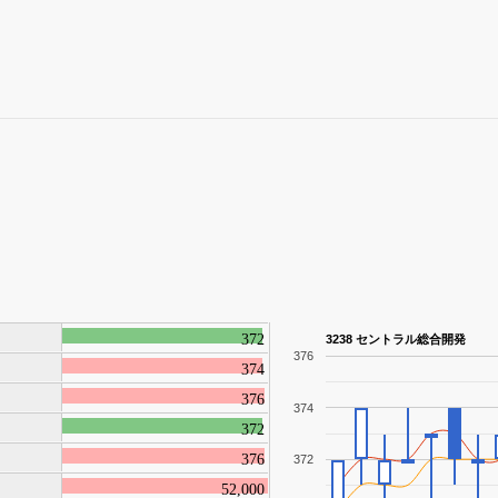
372
3238 セントラル総合開発
376
374
376
374
372
376
372
52,000