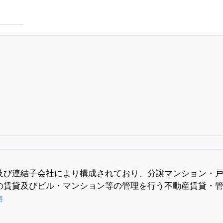
四半期業績・決算の進捗
がさらに詳しく見られる
24日まで完全無料
でβ版をはじめる
及び連結子会社により構成されており、分譲マンション・
の賃貸及びビル・マンション等の管理を行う不動産賃貸・
OFFと米株版の先行利用も付きます
容