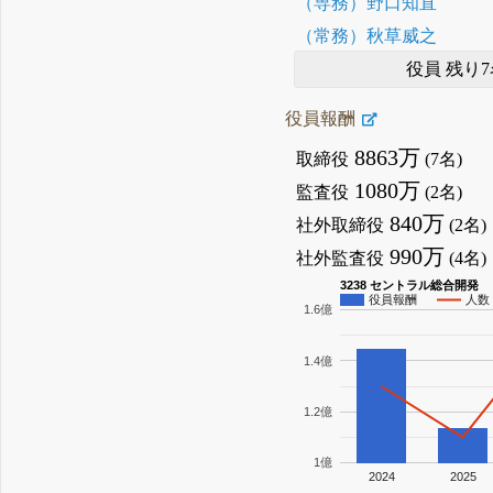
（専務）野口知直
（常務）秋草威之
役員 残り7
役員報酬
8863万
取締役
(7名)
1080万
監査役
(2名)
840万
社外取締役
(2名)
990万
社外監査役
(4名)
3238 セントラル総合開発
役員報酬
人数
1.6億
1.4億
1.2億
1億
2024
2025