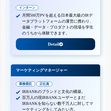
インターン
月間500万PVを超える日本最大級のIRデ
ータプラットフォームの運営に携わり、
金融・データ・プロダクトの現場を学生
のうちから体験できます。
Detail
マーケティングマネージャー
業務委託
正社員
IRBANKのブランドと文化の構築。
百万人の現IRBANKユーザーとまだ
IRBANKを知らない数千万人に対してマ
ーケティングをしてみたい方。