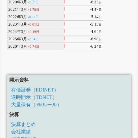
2020年3月
-6.25
-2.33日
日
2021年3月
-4.47
+1.78日
日
2022年3月
-5.14
-0.67日
日
2023年3月
-5.13
+0.01日
日
2024年3月
-4.64
+0.49日
日
2025年3月
-6.98
-2.34日
日
2026年3月
-6.24
+0.74日
日
開示資料
有価証券（EDINET）
適時開示（TDNET）
大量保有（5%ルール）
決算
決算まとめ
会社業績