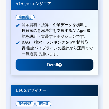
AI Agent エンジニア
業務委託
開示資料・決算・企業データを横断し、
投資家の意思決定を支援するAI Agent機
能を設計・実装するポジションです。
RAG・検索・ランキングを含む情報取
得/推論パイプラインの設計から運用まで
一気通貫で担います。
Detail
UI/UXデザイナー
業務委託
正社員