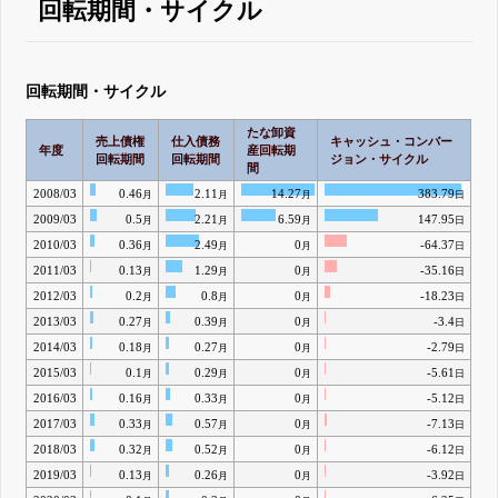
回転期間・サイクル
回転期間・サイクル
たな卸資
売上債権
仕入債務
キャッシュ・コンバー
年度
産回転期
回転期間
回転期間
ジョン・サイクル
間
2008/03
0.46
2.11
14.27
383.79
月
月
月
日
2009/03
0.5
2.21
6.59
147.95
月
月
月
日
2010/03
0.36
2.49
0
-64.37
月
月
月
日
2011/03
0.13
1.29
0
-35.16
月
月
月
日
2012/03
0.2
0.8
0
-18.23
月
月
月
日
2013/03
0.27
0.39
0
-3.4
月
月
月
日
2014/03
0.18
0.27
0
-2.79
月
月
月
日
2015/03
0.1
0.29
0
-5.61
月
月
月
日
2016/03
0.16
0.33
0
-5.12
月
月
月
日
2017/03
0.33
0.57
0
-7.13
月
月
月
日
2018/03
0.32
0.52
0
-6.12
月
月
月
日
2019/03
0.13
0.26
0
-3.92
月
月
月
日