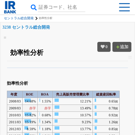
セントラル総合開発
効率性分析
3238 セントラル総合開発
0
追加
効率性分析
β版IRBANKでは、
8月24日まで完全無料
四半期業績・決算の進捗
がさらに
詳しく見られる
無料でβ版をはじめる
効率性分析
登録すると永久30%OFFと米株版の先行利用も付きます
年度
ROE
ROA
売上高販売管理費比率
総資産回転率
2008/03
14.68%
1.55%
12.21%
0.65
回
2009/03
赤字
赤字
13.49%
0.78
回
2010/03
15.82%
0.68%
10.57%
0.92
回
2011/03
15.19%
1.34%
9.23%
1.26
回
2012/03
8.59%
1.18%
13.77%
0.85
回