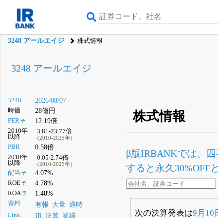
3248 アールエイジ
株式情報
3248 アールエイジ
3248
2026/08/07
時価
28億円
株式情報
PER
12.19倍
予
2010年
3.81-23.77倍
以降
（2010-2025年）
PBR
0.58倍
β版IRBANKでは、
四
2010年
0.05-2.74倍
以降
（2010-2025年）
すると永久30%OF
配当
4.07%
予
ROE
4.78%
予
ROA
1.48%
予
資料
有報
大量
適時
次の決算発表は
9月10
Link
IR
決算
業績