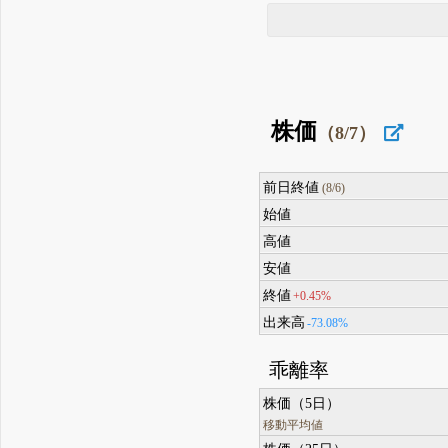
株価
（8/7）
前日終値
(8/6)
始値
高値
安値
終値
+0.45%
出来高
-73.08%
乖離率
株価（5日）
移動平均値