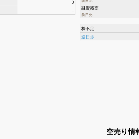
前日比
0
融資残高
-
前日比
株不足
逆日歩
空売り情