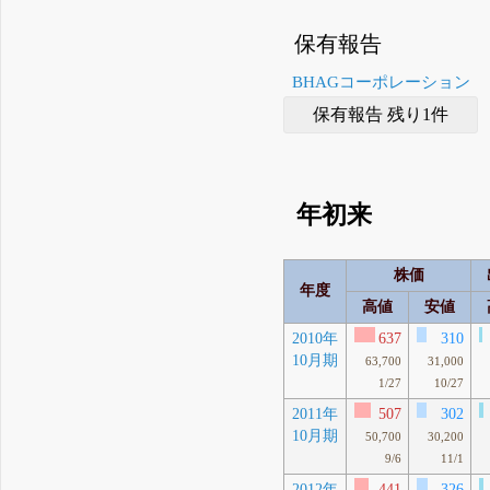
保有報告
BHAGコーポレーション
保有報告 残り1件
年初来
株価
年度
高値
安値
2010年
637
310
10月期
63,700
31,000
1/27
10/27
2011年
507
302
10月期
50,700
30,200
9/6
11/1
2012年
441
326