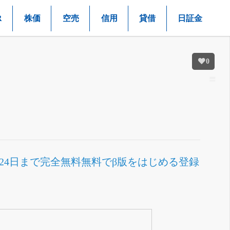
R
株価
空売
信用
貸借
日証金
0
月24日まで完全無料
無料でβ版をはじめる
登録