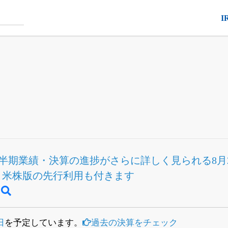
I
半期業績・決算の進捗
がさらに詳しく見られる
8
Fと米株版の先行利用も付きます
日
を予定しています。
過去の決算をチェック