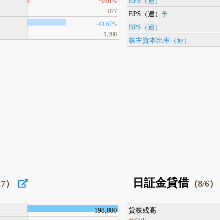
EPS（連）
+0.91%
877
EPS（連）
予
-41.67%
BPS（連）
1,200
株主資本比率（連）
日証金貸借
17）
（8/6）
198,800
貸株残高