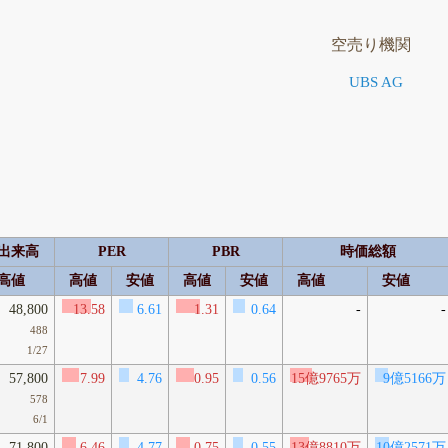
空売り機関
UBS AG
出来高
PER
PBR
時価総額
高値
高値
安値
高値
安値
高値
安値
48,800
13.58
6.61
1.31
0.64
-
-
488
1/27
57,800
7.99
4.76
0.95
0.56
15億9765万
9億5166万
578
6/1
71,800
6.46
4.77
0.75
0.55
13億8810万
10億2571万