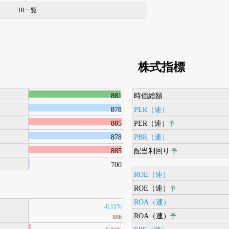
IR一覧
株式指標
881
時価総額
878
PER（連）
885
PER（連）
予
878
PBR（連）
885
配当利回り
予
700
ROE（連）
ROE（連）
予
ROA（連）
-0.11%
ROA（連）
予
886