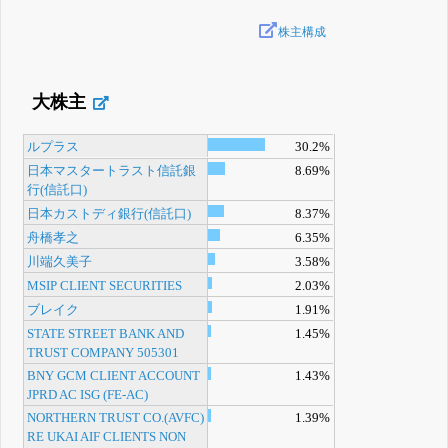
株主構成
大株主
ルプラス
30.2%
日本マスタートラスト信託銀
8.69%
行(信託口)
日本カストディ銀行(信託口)
8.37%
舟橋孝之
6.35%
川端久美子
3.58%
MSIP CLIENT SECURITIES
2.03%
ブレイク
1.91%
STATE STREET BANK AND
1.45%
TRUST COMPANY 505301
BNY GCM CLIENT ACCOUNT
1.43%
JPRD AC ISG (FE-AC)
NORTHERN TRUST CO.(AVFC)
1.39%
RE UKAI AIF CLIENTS NON