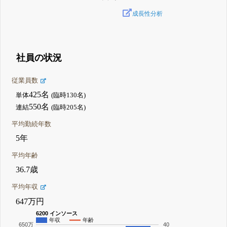
成長性分析
社員の状況
従業員数
425名
単体
(臨時130名)
550名
連結
(臨時205名)
平均勤続年数
5年
平均年齢
36.7歳
平均年収
647万円
6200 インソース
年収
年齢
650万
40