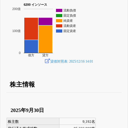
6200 インソース
200億
流動負債
固定負債
純資産
流動資産
100億
固定資産
0
借方
貸方
貸借対照表: 2025/12/16 14:01
株主情報
2025年9月30日
株主数
9,192名