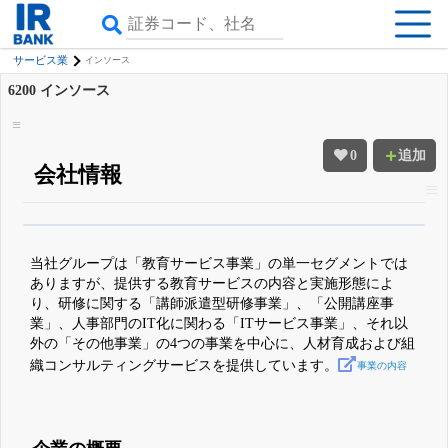
サービス業
インソース
6200
インソース
0
追加
会社情報
β版IRBANKでは、
8月24日まで完全無料
四半期業績・決算の進捗
がさらに
詳しく見られる
無料でβ版をはじめる
当社グループは「教育サービス事業」の単一セグメントでは
登録すると永久30%OFFと米株版の先行利用も付きます
ありますが、提供する教育サービスの内容と実施形態によ
り、研修に関する「講師派遣型研修事業」、「公開講座事
業」、人事部門のIT化に関わる「ITサービス事業」、それ以
外の「その他事業」の4つの事業を中心に、人材育成および組
織コンサルティングサービスを提供しています。
事業の内容