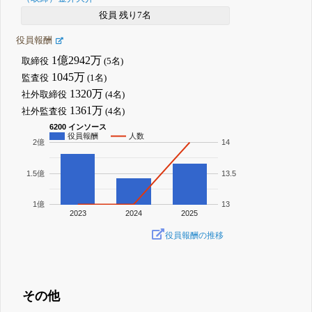
役員 残り7名
役員報酬
1億2942万
取締役
(5名)
1045万
監査役
(1名)
1320万
社外取締役
(4名)
1361万
社外監査役
(4名)
6200 インソース
役員報酬
人数
2億
14
1.5億
13.5
1億
13
2023
2024
2025
役員報酬の推移
その他