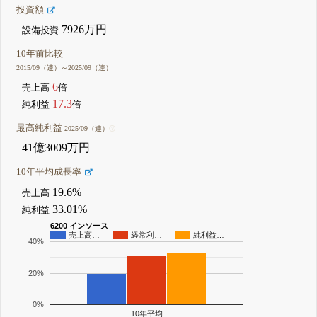
投資額
7926万円
設備投資
10年前比較
2015/09（連）～2025/09（連）
6
売上高
倍
17.3
純利益
倍
最高純利益
2025/09（連）
41億3009万円
10年平均成長率
19.6%
売上高
33.01%
純利益
6200 インソース
売上高…
経常利…
純利益…
40%
20%
0%
10年平均