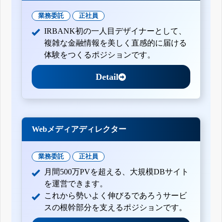
業務委託
正社員
IRBANK初の一人目デザイナーとして、
複雑な金融情報を美しく直感的に届ける
体験をつくるポジションです。
Detail
Webメディアディレクター
業務委託
正社員
月間500万PVを超える、大規模DBサイト
を運営できます。
これから勢いよく伸びるであろうサービ
スの根幹部分を支えるポジションです。