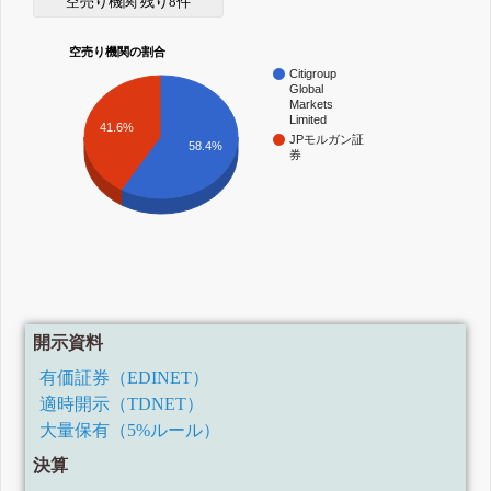
空売り機関 残り8件
空売り機関の割合
Citigroup
Global
Markets
Limited
41.6%
JPモルガン証
58.4%
券
開示資料
有価証券（EDINET）
適時開示（TDNET）
大量保有（5%ルール）
決算