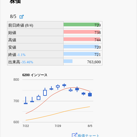
株価
8/5
前日終値 (8/4)
729
始値
738
高値
744
安値
720
終値
721
-1.1%
出来高
763,600
-35.46%
6200 インソース
800
700
600
7/22
7/29
8/5
株価チャート