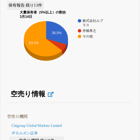
保有報告 残り13件
大量保有者（5%以上）の割合
3月14日
株式会社ルプ
ラス
舟橋孝之
30.5%
その他
63.1%
空売り情報
空売り機関
Citigroup Global Markets Limited
JPモルガン証券