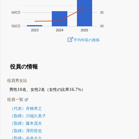
600万
35
550万
30
2023
2024
2025
平均年収の推移
役員の情報
役員男女比
10
2
16.7
男性
名、女性
名（女性の比率
%）
役員一覧
（代表）舟橋孝之
（取締）川端久美子
（取締）藤本茂夫
（取締）澤田哲也
（取締）金井大介