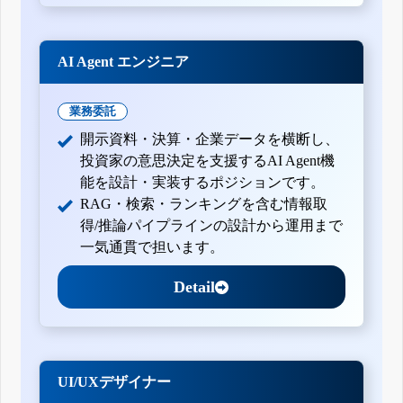
AI Agent エンジニア
業務委託
開示資料・決算・企業データを横断し、
投資家の意思決定を支援するAI Agent機
能を設計・実装するポジションです。
RAG・検索・ランキングを含む情報取
得/推論パイプラインの設計から運用まで
一気通貫で担います。
Detail
UI/UXデザイナー