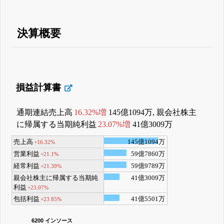
決算概要
損益計算書
通期連結売上高
16.32%増
145億1094万, 親会社株主
に帰属する当期純利益
23.07%増
41億3009万
売上高
145億1094万
+16.32%
営業利益
59億7860万
+21.1%
経常利益
59億9789万
+21.39%
親会社株主に帰属する当期純
41億3009万
利益
+23.07%
包括利益
41億5501万
+23.85%
6200 インソース