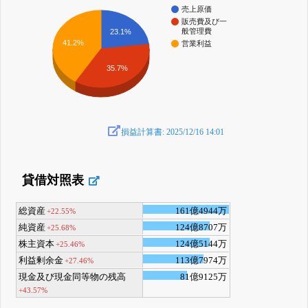
売上原価
販売費及び一
般管理費
23.1%
41.2%
営業利益
35.7%
損益計算書: 2025/12/16 14:01
貸借対照表
総資産
161億4944万
+22.55%
純資産
124億8707万
+25.68%
株主資本
124億5144万
+25.46%
利益剰余金
113億7974万
+27.46%
現金及び現金同等物の残高
81億9125万
+43.57%