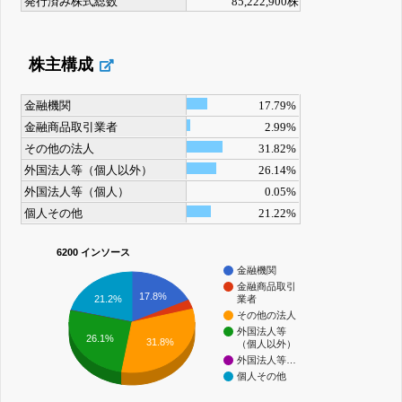
発行済み株式総数
85,222,900株
株主構成
金融機関
17.79%
金融商品取引業者
2.99%
その他の法人
31.82%
外国法人等（個人以外）
26.14%
外国法人等（個人）
0.05%
個人その他
21.22%
6200 インソース
金融機関
金融商品取引
17.8%
21.2%
業者
その他の法人
外国法人等
26.1%
31.8%
（個人以外）
外国法人等…
個人その他