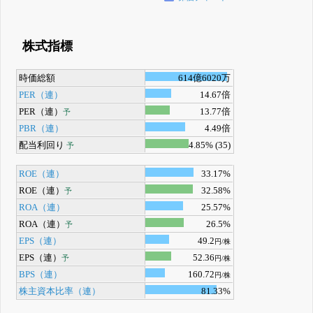
株式指標
時価総額
614億6020万
PER（連）
14.67倍
PER（連）
13.77倍
予
PBR（連）
4.49倍
配当利回り
4.85% (35)
予
ROE（連）
33.17%
ROE（連）
32.58%
予
ROA（連）
25.57%
ROA（連）
26.5%
予
EPS（連）
49.2
円/株
EPS（連）
52.36
予
円/株
BPS（連）
160.72
円/株
株主資本比率（連）
81.33%