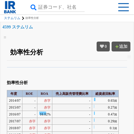
ステムリム
効率性分析
4599 ステムリム
0
追加
効率性分析
β版IRBANKでは、
8月24日まで完全無料
四半期業績・決算の進捗
がさらに
詳しく見られる
無料でβ版をはじめる
効率性分析
登録すると永久30%OFFと米株版の先行利用も付きます
年度
ROE
ROA
売上高販売管理費比率
総資産回転率
2014/07
-
赤字
-
0.65
回
2015/07
-
赤字
-
0.27
回
2016/07
-
16.02%
-
0.47
回
2017/07
赤字
赤字
-
0.29
回
2018/07
赤字
赤字
-
0.1
回