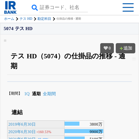
ホーム
テス HD
勘定科目
仕掛品の推移 - 通期
5074 テス HD
0
追加
テス HD（5074）の仕掛品の推移 - 通
期
β版IRBANKでは、
8月24日まで完全無料
四半期業績・決算の進捗
がさらに
詳しく見られる
無料でβ版をはじめる
【期間】
1Q
通期
全期間
登録すると永久30%OFFと米株版の先行利用も付きます
連結
2019年6月30日
3800万
2020年6月30日
9900万
+160.53%