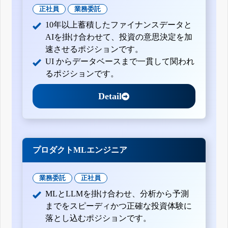
正社員
業務委託
10年以上蓄積したファイナンスデータと
AIを掛け合わせて、投資の意思決定を加
速させるポジションです。
UI からデータベースまで一貫して関われ
るポジションです。
Detail
プロダクトMLエンジニア
業務委託
正社員
MLとLLMを掛け合わせ、分析から予測
までをスピーディかつ正確な投資体験に
落とし込むポジションです。