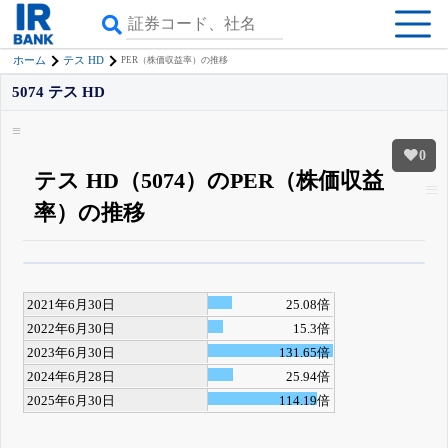
ホーム
テス HD
PER（株価収益率）の推移
5074 テス HD
0
テス HD（5074）のPER（株価収益
率）の推移
β版IRBANKでは、
8月24日まで完全無料
四半期業績・決算の進捗
がさらに
詳しく見られる
無料でβ版をはじめる
2021年6月30日
25.08倍
登録すると永久30%OFFと米株版の先行利用も付きます
2022年6月30日
15.3倍
2023年6月30日
131.65倍
2024年6月28日
25.94倍
2025年6月30日
114.19倍