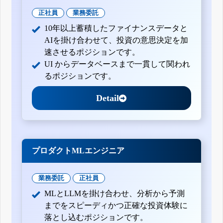
正社員
業務委託
10年以上蓄積したファイナンスデータと
AIを掛け合わせて、投資の意思決定を加
速させるポジションです。
UI からデータベースまで一貫して関われ
るポジションです。
Detail
プロダクトMLエンジニア
業務委託
正社員
MLとLLMを掛け合わせ、分析から予測
までをスピーディかつ正確な投資体験に
落とし込むポジションです。