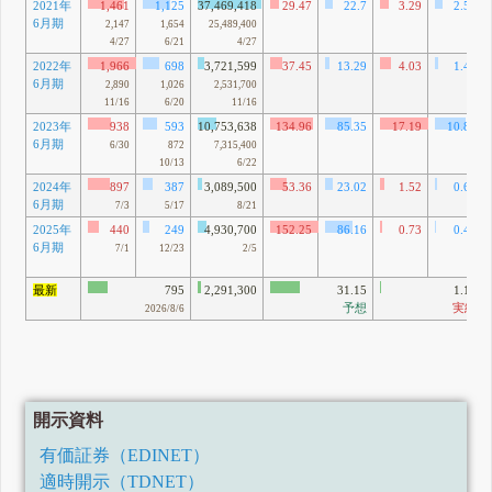
2021年
1,461
1,125
37,469,418
29.47
22.7
3.29
2.54
6月期
2,147
1,654
25,489,400
4/27
6/21
4/27
2022年
1,966
698
3,721,599
37.45
13.29
4.03
1.43
6月期
2,890
1,026
2,531,700
11/16
6/20
11/16
2023年
938
593
10,753,638
134.96
85.35
17.19
10.87
6月期
6/30
872
7,315,400
10/13
6/22
2024年
897
387
3,089,500
53.36
23.02
1.52
0.66
6月期
7/3
5/17
8/21
2025年
440
249
4,930,700
152.25
86.16
0.73
0.41
6月期
7/1
12/23
2/5
最新
795
2,291,300
31.15
1.13
予想
実績
2026/8/6
開示資料
有価証券（EDINET）
適時開示（TDNET）