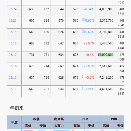
4817万
03/24
630
632
544
578
-0.34%
4,855,900
408億
3519万
03/23
605
614
570
580
-8.66%
5,373,700
409億
7649万
03/19
660
666
626
635
-6.62%
3,740,800
448億
6219万
03/18
692
692
642
680
+1.04%
5,478,500
480億
4140万
03/17
731
771
654
673
+0.3%
12,090,800
475億
4686万
03/16
678
714
662
671
-1.03%
3,512,600
474億
556万
03/13
637
738
628
678
+3.2%
7,241,200
479億
11万
03/12
660
701
644
657
-1.94%
4,604,500
464億
1647万
年初来
株価
出来高
PER
PBR
年度
高値
安値
大商い
高値
安値
高値
安値