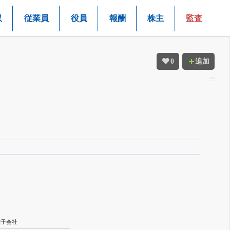
収
従業員
役員
報酬
株主
監査
0
追加
結子会社