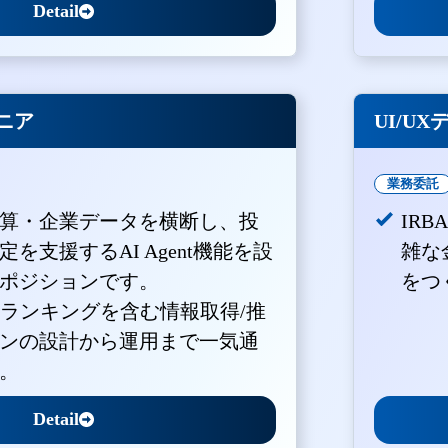
Detail
ジニア
UI/U
業務委託
算・企業データを横断し、投
IR
を支援するAI Agent機能を設
雑な
ポジションです。
をつ
・ランキングを含む情報取得/推
ンの設計から運用まで一気通
。
Detail