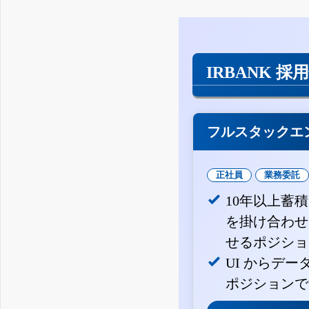
IRBANK 採
フルスタックエ
正社員
業務委託
10年以上蓄
を掛け合わせ
せるポジショ
UI からデ
ポジションで