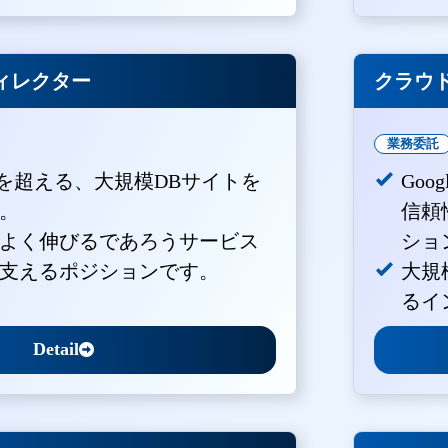
ィレクター
クラウド
業務委託
PVを超える、大規模DBサイトを
Goo
。
信頼
よく伸びるであろうサービス
ショ
支えるポジションです。
大規
るイ
Detail