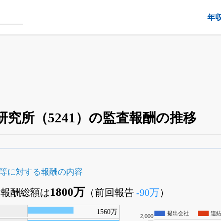
年
究所（5241）の監査報酬の推移
四半期業績・決算の進捗
がさらに詳しく見られる
24日まで完全無料
でβ版をはじめる
等に対する報酬の内容
OFFと米株版の先行利用も付きます
1800万
監査報酬総額は
（前回報告
-90万
）
1560万
提出会社
連
2,000