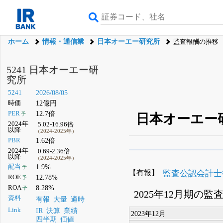
ホーム
情報・通信業
日本オーエー研究所
監査報酬の推移
5241 日本オーエー研
究所
5241
2026/08/05
時価
12億円
PER
12.7倍
予
日本オーエー研
2024年
5.02-16.96倍
以降
（2024-2025年）
PBR
1.62倍
2024年
0.69-2.36倍
β版IRBANKでは、
8月
以降
（2024-2025年）
配当
1.9%
予
無料
【有報】
監査公認会計士
ROE
12.78%
予
登録すると永久30%
ROA
8.28%
予
2025年12月期の
資料
有報
大量
適時
Link
IR
決算
業績
2023年12月
四半期
価値