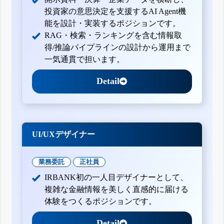
投資家の意思決定を支援するAI Agent機
能を設計・実装するポジションです。
RAG・検索・ランキングを含む情報取
得/推論パイプラインの設計から運用まで
一気通貫で担います。
Detail
UI/UXデザイナー
業務委託
正社員
IRBANK初の一人目デザイナーとして、
複雑な金融情報を美しく直感的に届ける
体験をつくるポジションです。
Detail