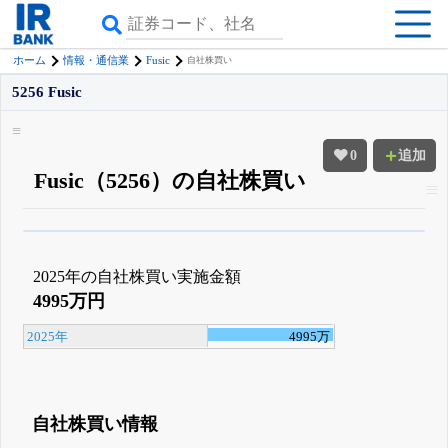
Fusic
ホーム
情報・通信業
自社株買い
5256 Fusic
0
追加
Fusic（5256）の自社株買い
β版IRBANKでは、
8月24日まで完全無料
四半期業績・決算の進捗
がさらに
詳しく見られる
無料でβ版をはじめる
2025年の自社株買い実施金額
登録すると永久30%OFFと米株版の先行利用も付きます
4995万円
2025年
4995万
自社株買い情報