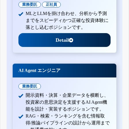
業務委託
正社員
MLとLLMを掛け合わせ、分析から予測
までをスピーディかつ正確な投資体験に
落とし込むポジションです。
Detail
AI Agent エンジニア
業務委託
開示資料・決算・企業データを横断し、
投資家の意思決定を支援するAI Agent機
能を設計・実装するポジションです。
RAG・検索・ランキングを含む情報取
得/推論パイプラインの設計から運用まで