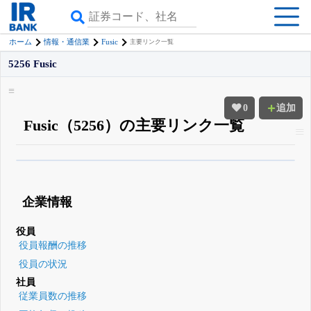
Fusic
ホーム
情報・通信業
主要リンク一覧
5256 Fusic
0
追加
Fusic（5256）の主要リンク一覧
β版IRBANKでは、
8月24日まで完全無料
四半期業績・決算の進捗
がさらに
詳しく見られる
無料でβ版をはじめる
企業情報
登録すると永久30%OFFと米株版の先行利用も付きます
役員
役員報酬の推移
役員の状況
社員
従業員数の推移