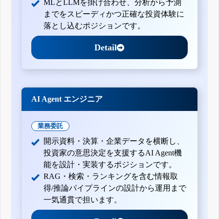
MLとLLMを掛け合わせ、分析から予測
までをスピーディかつ正確な投資体験に
落とし込むポジションです。
Detail
AI Agent エンジニア
業務委託
開示資料・決算・企業データを横断し、
投資家の意思決定を支援するAI Agent機
能を設計・実装するポジションです。
RAG・検索・ランキングを含む情報取
得/推論パイプラインの設計から運用まで
一気通貫で担います。