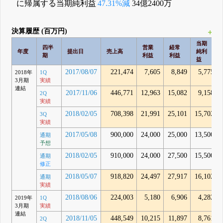
に帰属する当期純利益
47.31%減
34億2400万
決算履歴 (百万円)
も
当期
四半
営業
経常
年度
提出日
売上高
純利
期
利益
利益
益
2017/08/07
221,474
7,605
8,849
5,775
2018年
1Q
3月期
実績
連結
2017/11/06
446,771
12,963
15,082
9,158
2Q
実績
2018/02/05
708,398
21,991
25,101
15,702
3Q
実績
2017/05/08
900,000
24,000
25,000
13,500
通期
予想
2018/02/05
910,000
24,000
27,500
15,500
通期
修正
2018/05/07
918,820
24,497
27,917
16,102
通期
実績
2018/08/06
224,003
5,180
6,906
4,282
2019年
1Q
3月期
実績
連結
2018/11/05
448,549
10,215
11,897
8,761
2Q