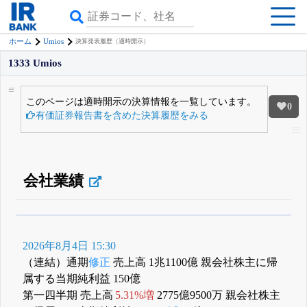
Umios
ホーム
決算発表履歴（適時開示）
1333 Umios
このページは適時開示の決算情報を一覧しています。
0
有価証券報告書を含めた決算履歴をみる
会社業績
β版IRBANKでは、
8月24日まで完全無料
四半期業績・決算の進捗
がさらに
詳しく見られる
無料でβ版をはじめる
2026年8月4日 15:30
登録すると永久30%OFFと米株版の先行利用も付きます
（連結）通期
修正
売上高 1兆1100億 親会社株主に帰
属する当期純利益 150億
第一四半期 売上高
5.31%増
2775億9500万 親会社株主