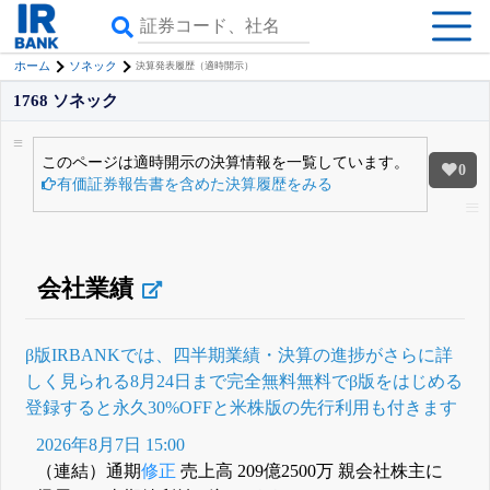
ホーム
ソネック
決算発表履歴（適時開示）
1768 ソネック
このページは適時開示の決算情報を一覧しています。
0
有価証券報告書を含めた決算履歴をみる
会社業績
β版IRBANKでは、
四半期業績・決算の進捗
がさらに詳
しく見られる
8月24日まで完全無料
無料でβ版をはじめる
登録すると永久30%OFFと米株版の先行利用も付きます
2026年8月7日 15:00
（連結）通期
修正
売上高 209億2500万 親会社株主に