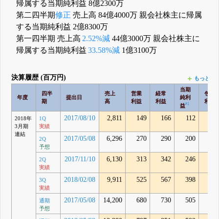
帰属する当期純利益 8億2300万
第二四半期
修正
売上高 84億4000万 親会社株主に帰属
する当期純利益 2億8300万
第一四半期 売上高
2.52%減
44億3000万 親会社株主に
帰属する当期純利益
33.58%減
1億3100万
決算履歴 (百万円)
もっとみ
当期
四半
売上
営業
経常
包括
年度
提出日
純利
期
高
利益
利益
利益
#1
益
2017/08/10
2,811
149
166
112
13
2018年
1Q
3月期
実績
連結
2017/05/08
6,296
270
290
200
2Q
予想
2017/11/10
6,130
313
342
246
27
2Q
実績
2018/02/08
9,911
525
567
398
44
3Q
実績
2017/05/08
14,200
680
730
505
通期
予想