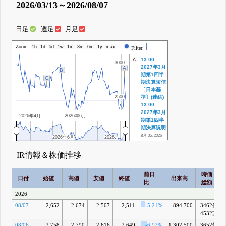
2026/03/13～2026/08/07
日足
週足
月足
Zoom:
株価
1h
1d
5d
1w
1m
3m
6m
1y
max
Filter:
13:00
A
3000
3000
2027年3月
A
B
期第1四半
C
期決算短信
〔日本基
2500
2500
準〕(連結)
13:00
2027年3月
2026年4月
2026年6月
期第1四半
期決算説明
8月 05, 2026
2026年6月
2026年6月
2026…
2026…
13:00 剰余
B
金の配当
IR情報＆株価推移
(増配)に関
するお知ら
前日
時価
せ
日付
始値
高値
安値
終値
出来高
比
総額
13:00
2026年3月
2026
期決算短信
08/07
2,652
2,674
2,507
2,511
-5.21%
894,700
3462億
〔日本基
準〕(連結)
4532万
13:00
08/06
2,758
2,790
2,616
2,649
-6.92%
1,302,500
3652億