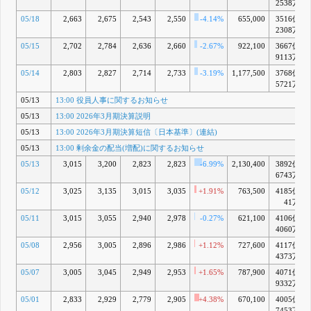
2538万
05/18
2,663
2,675
2,543
2,550
-4.14%
655,000
3516億
2308万
05/15
2,702
2,784
2,636
2,660
-2.67%
922,100
3667億
9113万
05/14
2,803
2,827
2,714
2,733
-3.19%
1,177,500
3768億
5721万
05/13
13:00 役員人事に関するお知らせ
05/13
13:00 2026年3月期決算説明
05/13
13:00 2026年3月期決算短信〔日本基準〕(連結)
05/13
13:00 剰余金の配当(増配)に関するお知らせ
05/13
3,015
3,200
2,823
2,823
-6.99%
2,130,400
3892億
6743万
05/12
3,025
3,135
3,015
3,035
+1.91%
763,500
4185億
41万
05/11
3,015
3,055
2,940
2,978
-0.27%
621,100
4106億
4060万
05/08
2,956
3,005
2,896
2,986
+1.12%
727,600
4117億
4373万
05/07
3,005
3,045
2,949
2,953
+1.65%
787,900
4071億
9332万
05/01
2,833
2,929
2,779
2,905
+4.38%
670,100
4005億
7453万