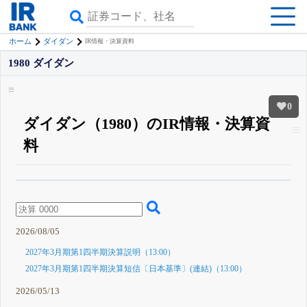
ホーム
ダイダン
IR情報・決算資料
1980 ダイダン
0
ダイダン（1980）のIR情報・決算資
料
β版IRBANKでは、
8月24日まで完全無料
四半期業績・決算の進捗
がさらに
詳しく見られる
無料でβ版をはじめる
登録すると永久30%OFFと米株版の先行利用も付きます
2026/08/05
2027年3月期第1四半期決算説明（13:00）
2027年3月期第1四半期決算短信〔日本基準〕(連結)（13:00）
2026/05/13