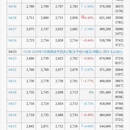
04/30
2,780
2,799
2,707
2,783
-2.56%
570,300
3837億
5178万
04/28
2,711
2,860
2,711
2,856
+6.49%
621,100
3938億
1785万
04/27
2,675
2,747
2,632
2,682
-1.18%
409,200
3698億
2475万
04/24
2,723
2,734
2,659
2,714
+0.44%
518,700
3742億
3727万
04/23
15:00 2026年3月期業績予想及び配当予想の修正(増配)に関するお知らせ
04/23
2,666
2,739
2,625
2,702
+0.86%
674,900
3725億
8257万
04/22
2,760
2,769
2,677
2,679
-2.97%
371,200
3694億
1107万
04/21
2,730
2,778
2,730
2,761
+1.77%
400,600
3807億
1817万
04/20
2,735
2,745
2,698
2,713
0%
291,400
3740億
9938万
04/17
2,716
2,724
2,654
2,713
-0.73%
418,000
3740億
9938万
04/16
2,718
2,735
2,686
2,733
+0.48%
484,600
3768億
5721万
04/15
2,842
2,871
2,712
2,720
-4.06%
544,600
3750億