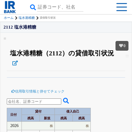
ホーム
塩水港精糖
貸借取引状況
2112 塩水港精糖
0
塩水港精糖（2112）の貸借取引状況
β版IRBANKでは、
8月24日まで完全無料
空売り・信用需給
がさらに詳しく
見られる
無料でβ版をはじめる
信用取引情報と併せてチェック
登録すると永久30%OFFと米株版の先行利用も付きます
貸付
借入自己
日付
残高
新規
残高
残高
2026
株
株