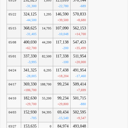
292,825
123,810
570,144
05/29
1,095
-31,300
-22,780
-689
324,125
146,590
570,833
05/22
1,295
-44,500
+39,500
+8,680
368,625
107,090
562,153
05/15
14,795
-31,405
-10,048
+14,700
400,030
117,138
547,453
05/08
44,200
+62,700
-200
+35,499
337,330
117,338
511,954
05/01
82,500
-3,995
-100
+20,000
341,325
117,438
491,954
04/24
6,295
-28,005
+18,204
-17,460
369,330
99,234
509,414
04/17
188,700
+186,700
+7,699
182,630
99,234
501,715
04/10
55,200
+29,700
+29,800
-880
152,930
69,434
502,595
04/03
94,395
-705
-15,540
+9,547
153,635
84,974
493,048
03/27
0