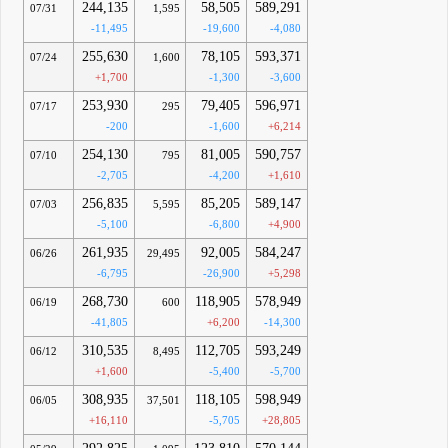
244,135
58,505
589,291
07/31
1,595
-11,495
-19,600
-4,080
255,630
78,105
593,371
07/24
1,600
+1,700
-1,300
-3,600
253,930
79,405
596,971
07/17
295
-200
-1,600
+6,214
254,130
81,005
590,757
07/10
795
-2,705
-4,200
+1,610
256,835
85,205
589,147
07/03
5,595
-5,100
-6,800
+4,900
261,935
92,005
584,247
06/26
29,495
-6,795
-26,900
+5,298
268,730
118,905
578,949
06/19
600
-41,805
+6,200
-14,300
310,535
112,705
593,249
06/12
8,495
+1,600
-5,400
-5,700
308,935
118,105
598,949
06/05
37,501
+16,110
-5,705
+28,805