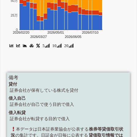
50万
25万
0
2026/02/20
2026/05/01
2026/07/10
2026/03/27
2026/06/05
5
10
20
備考
貸付
証券会社が保有している株式を貸付
借入自己
証券会社が自己で使う目的で借入
借入転貸
証券会社が転貸する目的で借入
本データは日本証券業協会が公表する
株券等貸借取引状
況
の集計です。日証金が日毎に公表する
貸借取引情報では