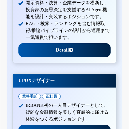
開示資料・決算・企業データを横断し、
投資家の意思決定を支援するAI Agent機
能を設計・実装するポジションです。
RAG・検索・ランキングを含む情報取
得/推論パイプラインの設計から運用まで
一気通貫で担います。
Detail
UI/UXデザイナー
業務委託
正社員
IRBANK初の一人目デザイナーとして、
複雑な金融情報を美しく直感的に届ける
体験をつくるポジションです。