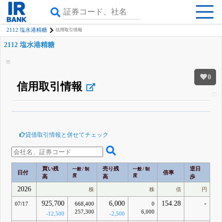
2112 塩水港精糖
信用取引情報
2112 塩水港精糖
0
信用取引情報
β版IRBANKでは、
8月24日まで完全無料
空売り・信用需給
がさらに詳しく
見られる
無料でβ版をはじめる
貸借取引情報と併せてチェック
登録すると永久30%OFFと米株版の先行利用も付きます
買い残
売り残
逆日
一般 / 制
一般 / 制
日付
倍率
度
度
高
高
歩
2026
株
株
倍
円
925,700
6,000
154.28
-
07/17
668,400
0
257,300
6,000
-12,500
-2,500