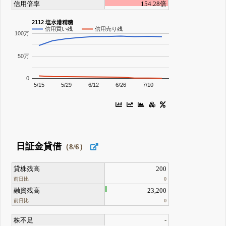
信用倍率
154.28倍
2112 塩水港精糖
信用買い残
信用売り残
100万
50万
0
5/15
5/29
6/12
6/26
7/10
日証金貸借
（8/6）
貸株残高
200
前日比
0
融資残高
23,200
前日比
0
株不足
-