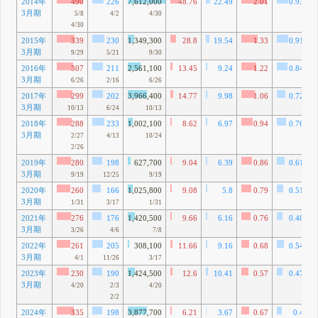
2014年
490
226
7,612,000
48.76
22.49
2.01
0.93
3月期
5/8
4/2
4/30
4/30
2015年
339
230
1,349,300
28.8
19.54
1.33
0.91
3月期
9/29
5/21
9/30
2016年
307
211
2,561,100
13.45
9.24
1.22
0.84
3月期
6/26
2/16
6/26
2017年
299
202
3,966,400
14.77
9.98
1.06
0.72
3月期
10/13
6/24
10/13
2018年
288
233
1,002,100
8.62
6.97
0.94
0.76
3月期
2/27
4/13
10/24
2/26
2019年
280
198
627,700
9.04
6.39
0.86
0.61
3月期
9/19
12/25
9/19
2020年
260
166
1,025,800
9.08
5.8
0.79
0.51
3月期
1/31
3/17
1/31
2021年
276
176
1,420,500
9.66
6.16
0.76
0.48
3月期
3/26
4/6
7/8
2022年
261
205
308,100
11.66
9.16
0.68
0.54
3月期
4/1
11/26
3/17
2023年
230
190
1,424,500
12.6
10.41
0.57
0.47
3月期
4/20
2/3
4/20
2/2
2024年
335
198
3,877,700
6.21
3.67
0.67
0.4