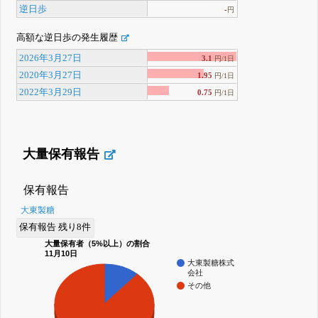
逆日歩
-
円
高額な逆日歩の発生履歴
2026年3月27日
3.1
円/1日
2020年3月27日
1.95
円/1日
2022年3月29日
0.75
円/1日
大量保有報告
保有報告
大東製糖
保有報告 残り8件
大量保有者（5%以上）の割合
11月10日
大東製糖株式
会社
その他