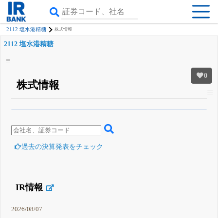
2112 塩水港精糖
株式情報
2112 塩水港精糖
0
株式情報
β版IRBANKでは、
8月24日まで完全無料
四半期業績・決算の進捗
がさらに
詳しく見られる
無料でβ版をはじめる
登録すると永久30%OFFと米株版の先行利用も付きます
過去の決算発表をチェック
IR情報
2026/08/07