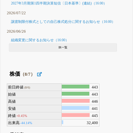
2027年3月期第1四半期決算短信〔日本基準〕(連結)（16:00）
2026/07/22
譲渡制限付株式としての自己株式処分に関するお知らせ（16:00）
2026/06/26
組織変更に関するお知らせ（16:00）
IR一覧
株価
（8/7）
前日終値
443
(8/6)
始値
443
高値
446
安値
441
終値
445
+0.45%
出来高
32,400
-44.14%