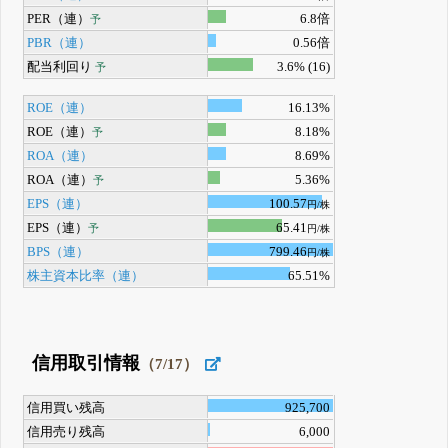
PER（連）
6.8倍
予
PBR（連）
0.56倍
配当利回り
3.6% (16)
予
ROE（連）
16.13%
ROE（連）
8.18%
予
ROA（連）
8.69%
ROA（連）
5.36%
予
EPS（連）
100.57
円/株
EPS（連）
65.41
予
円/株
BPS（連）
799.46
円/株
株主資本比率（連）
65.51%
信用取引情報
（7/17）
信用買い残高
925,700
信用売り残高
6,000