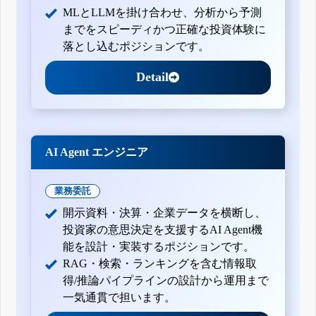
MLとLLMを掛け合わせ、分析から予測
までをスピーディかつ正確な投資体験に
落とし込むポジションです。
Detail
AI Agent エンジニア
業務委託
開示資料・決算・企業データを横断し、
投資家の意思決定を支援するAI Agent機
能を設計・実装するポジションです。
RAG・検索・ランキングを含む情報取
得/推論パイプラインの設計から運用まで
一気通貫で担います。