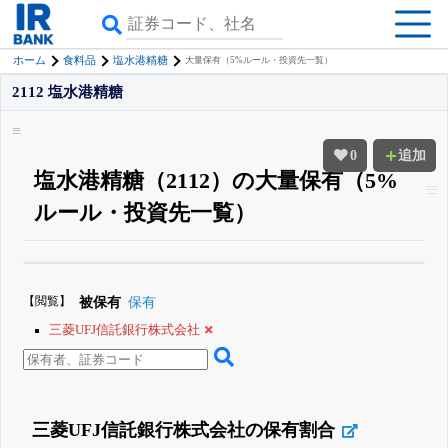
ホーム
食料品
塩水港精糖
大量保有（5%ルール・投資先一覧）
2112 塩水港精糖
0
追加
塩水港精糖（2112）の大量保有（5%
ルール・投資先一覧）
β版IRBANKでは、
8月24日まで完全無料
大量保有・アクティビスト
がさら
に詳しく分かる
無料でβ版をはじめる
【閲覧】
被保有
保有
登録すると永久30%OFFと米株版の先行利用も付きます
三菱UFJ信託銀行株式会社
三菱UFJ信託銀行株式会社の保有割合