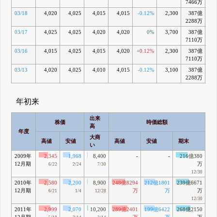
7466万
03/18
4,020
4,025
4,015
4,015
-0.12%
2,300
387億
-0
2288万
03/17
4,025
4,025
4,020
4,020
0%
3,700
387億
-0
7110万
03/16
4,015
4,025
4,015
4,020
+0.12%
2,300
387億
-0
7110万
03/13
4,020
4,025
4,010
4,015
-0.12%
3,100
387億
-0
2288万
年初来
出来
株価
時価総額
高
年度
大商
高値
安値
高値
安値
期末
い
2009年
2,345
1,968
8,400
-
-
216億380
12月期
万
6/22
2/24
7/30
12/30
2010年
2,580
2,200
8,900
248億8294
212億1801
239億6671
12月期
万
万
万
6/21
1/4
12/28
12/30
2011年
2,999
2,070
10,200
289億2401
199億6422
268億2150