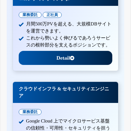
業務委託
正社員
月間500万PVを超える、大規模DBサイト
を運営できます。
これから勢いよく伸びるであろうサービ
スの根幹部分を支えるポジションです。
Detail
クラウドインフラ & セキュリティエンジニ
ア
業務委託
Google Cloud 上でマイクロサービス基盤
の信頼性・可用性・セキュリティを担う