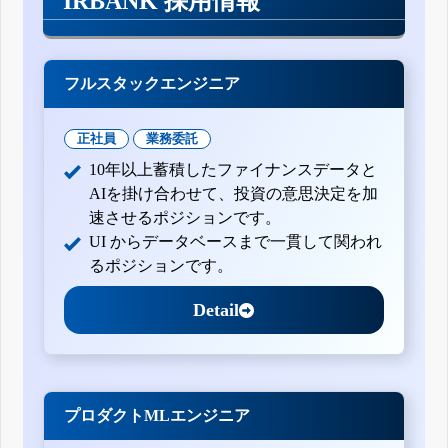
IRBANK 採用情報
フルスタックエンジニア
正社員
業務委託
10年以上蓄積したファイナンスデータと
AIを掛け合わせて、投資の意思決定を加
速させるポジションです。
UI からデータベースまで一貫して関われ
るポジションです。
Detail
プロダクトMLエンジニア