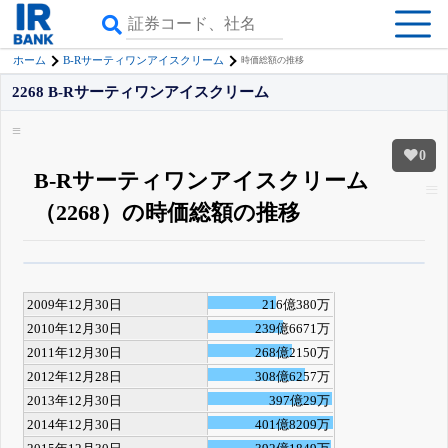
ホーム
B-Rサーティワンアイスクリーム
時価総額の推移
2268 B-Rサーティワンアイスクリーム
0
B-Rサーティワンアイスクリーム
（2268）の時価総額の推移
β版IRBANKでは、
8月24日まで完全無料
四半期業績・決算の進捗
がさらに
詳しく見られる
無料でβ版をはじめる
2009年12月30日
216億380万
登録すると永久30%OFFと米株版の先行利用も付きます
2010年12月30日
239億6671万
2011年12月30日
268億2150万
2012年12月28日
308億6257万
2013年12月30日
397億29万
2014年12月30日
401億8209万