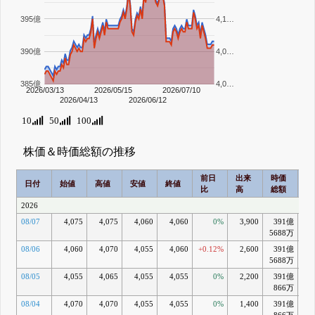
395億
4,1…
390億
4,0…
385億
4,0…
2026/03/13
2026/05/15
2026/07/10
2026/04/13
2026/06/12
10
50
100
株価＆時価総額の推移
前日
出来
時価
2
日付
始値
高値
安値
終値
比
高
総額
乖
2026
08/07
4,075
4,075
4,060
4,060
0%
3,900
391億
-0
5688万
08/06
4,060
4,070
4,055
4,060
+0.12%
2,600
391億
-0
5688万
08/05
4,055
4,065
4,055
4,055
0%
2,200
391億
-0
866万
08/04
4,070
4,070
4,055
4,055
0%
1,400
391億
-0