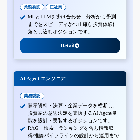
業務委託
正社員
MLとLLMを掛け合わせ、分析から予測
までをスピーディかつ正確な投資体験に
落とし込むポジションです。
Detail
AI Agent エンジニア
業務委託
開示資料・決算・企業データを横断し、
投資家の意思決定を支援するAI Agent機
能を設計・実装するポジションです。
RAG・検索・ランキングを含む情報取
得/推論パイプラインの設計から運用まで