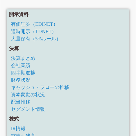
開示資料
有価証券（EDINET）
適時開示（TDNET）
大量保有（5%ルール）
決算
決算まとめ
会社業績
四半期進捗
財務状況
キャッシュ・フローの推移
資本変動の状況
配当推移
セグメント情報
株式
IR情報
空売り残高