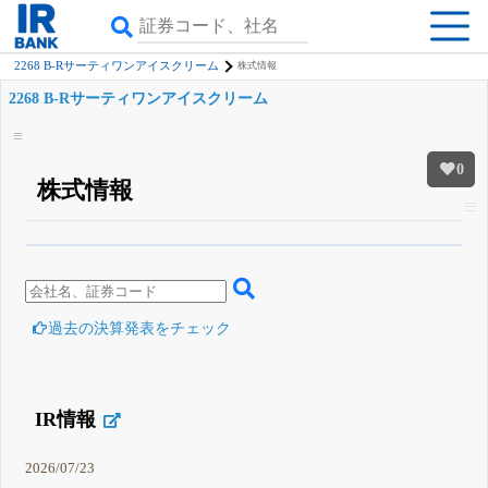
2268 B-Rサーティワンアイスクリーム
株式情報
2268 B-Rサーティワンアイスクリーム
0
株式情報
β版IRBANKでは、
8月24日まで完全無料
四半期業績・決算の進捗
がさらに
詳しく見られる
無料でβ版をはじめる
登録すると永久30%OFFと米株版の先行利用も付きます
過去の決算発表をチェック
IR情報
2026/07/23