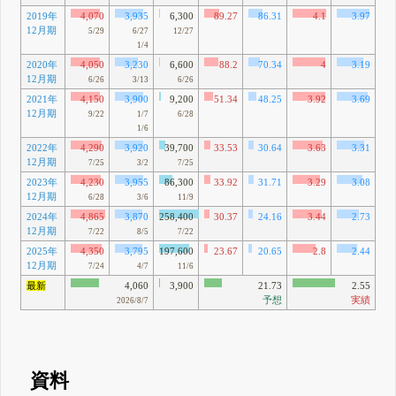
2019年
4,070
3,935
6,300
89.27
86.31
4.1
3.97
3
12月期
53
5/29
6/27
12/27
1/4
2020年
4,050
3,230
6,600
88.2
70.34
4
3.19
3
12月期
60
6/26
3/13
6/26
2021年
4,150
3,900
9,200
51.34
48.25
3.92
3.69
4
12月期
24
9/22
1/7
6/28
1/6
2022年
4,290
3,920
39,700
33.53
30.64
3.63
3.31
4
12月期
75
7/25
3/2
7/25
2023年
4,230
3,955
86,300
33.92
31.71
3.29
3.08
4
12月期
96
6/28
3/6
11/9
2024年
4,865
3,870
258,400
30.37
24.16
3.44
2.73
4
12月期
20
7/22
8/5
7/22
2025年
4,350
3,795
197,600
23.67
20.65
2.8
2.44
4
12月期
53
7/24
4/7
11/6
最新
4,060
3,900
21.73
2.55
予想
実績
2026/8/7
資料