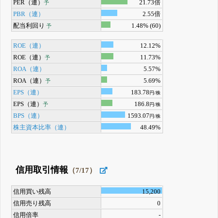
PER（連）
21.73倍
予
PBR（連）
2.55倍
配当利回り
1.48% (60)
予
ROE（連）
12.12%
ROE（連）
11.73%
予
ROA（連）
5.57%
ROA（連）
5.69%
予
EPS（連）
183.78
円/株
EPS（連）
186.8
予
円/株
BPS（連）
1593.07
円/株
株主資本比率（連）
48.49%
信用取引情報
（7/17）
信用買い残高
15,200
信用売り残高
0
信用倍率
-