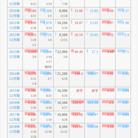
12月期
6/22
2/24
7/30
2010年
2,580
2,200
8,900
15.06
12.85
2.66
2.27
2
12月期
82
6/21
1/4
12/28
2011年
2,999
2,070
10,200
18.87
13.02
2.87
1.98
2
12月期
24
5/18
3/14
3/14
2012年
3,305
2,725
9,500
20.19
16.65
2.92
2.4
3
12月期
75
5/28
1/6
12/25
5/2
2013年
5,450
3,200
22,900
46.49
27.3
4.68
2.75
5
12月期
59
5/9
1/18
5/9
1/17
他6件
2014年
4,370
3,980
21,200
149.4
136.07
3.91
3.56
4
12月期
46
5/12
2/7
6/26
5/8
2015年
4,385
3,995
16,500
赤字
赤字
4.33
3.94
4
12月期
91
5/28
8/25
6/26
2016年
4,180
3,850
16,500
229.67
211.54
4.2
3.87
4
12月期
14
5/30
6/28
6/27
2017年
4,160
3,970
10,900
151.38
144.47
4.23
4.04
4
12月期
21
6/27
1/19
6/28
2018年
4,155
3,870
6,500
141.81
132.08
4.26
3.97
4
12月期
73
5/29
12/26
12/25
5/28