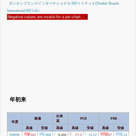
ダンキンブランズインターナショナル HDリミテッド(Dunkin’Brands
International HD Ltd.)
Negative values are invalid for a pie chart.
×
年初来
出来
株価
PER
PBR
高
年度
高値
安値
高値
高値
安値
高値
安値
高
2009年
2,345
1,968
8,400
17.3
14.52
2.67
2.24