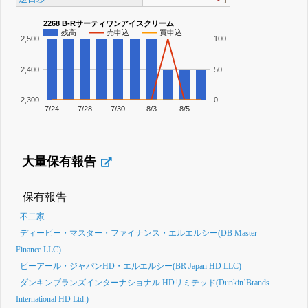
2268 B-Rサーティワンアイスクリーム
残高
売申込
買申込
2,500
100
2,400
50
2,300
0
7/24
7/28
7/30
8/3
8/5
大量保有報告
保有報告
不二家
ディービー・マスター・ファイナンス・エルエルシー(DB Master
Finance LLC)
ビーアール・ジャパンHD・エルエルシー(BR Japan HD LLC)
ダンキンブランズインターナショナル HDリミテッド(Dunkin’Brands
International HD Ltd.)