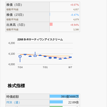
株価（5日）
+0.07%
移動平均値
4,057
株価（25日）
-0.47%
移動平均値
4,079
出来高（5日）
+8.94%
移動平均値
3,580
2268 B-Rサーティワンアイスクリーム
4,200
4,100
4,000
7/24
7/31
8/7
株式指標
時価総額
391億5688万
PER（連）
22.09倍