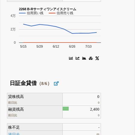
2268 B-Rサーティワンアイスクリーム
信用買い残
信用売り残
4万
2万
0
5/15
5/29
6/12
6/26
7/10
日証金貸借
（8/6）
貸株残高
0
前日比
0
融資残高
2,400
前日比
0
株不足
-
逆日歩
-
円