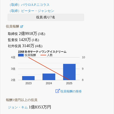
（取締）パウロA.P.ニコラス
（取締）ピーター・ジャンセン
役員 残り7名
役員報酬
2億9918万
取締役
(3名)
1420万
監査役
(1名)
3140万
社外役員
(4名)
2268 B-Rサーティワンアイスクリーム
役員報酬
人数
4億
10
3億
9
2億
8
2023
2024
2025
役員報酬の推移
報酬1億円以上の役員
1億8353万円
ジョン・キム