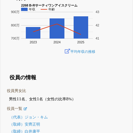
2268 B-Rサーティワンアイスクリーム
年収
年齢
900万
43
800万
42
700万
41
2023
2024
2025
平均年収の推移
役員の情報
役員男女比
11
1
8
男性
名、女性
名（女性の比率
%）
役員一覧
（代表）ジョン・キム
（取締）安齊正明
（取締）白井康平