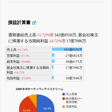
損益計算書
通期連結売上高
11.72%増
342億8550万, 親会社株主
に帰属する当期純利益
14.72%増
17億7086万
売上高
342億8550万
+11.72%
営業利益
27億6824万
+17.1%
経常利益
28億6175万
+19.86%
親会社株主に帰属する当期純
17億7086万
利益
+14.72%
包括利益
18億7646万
+13.83%
2268 B-Rサーティワンアイスクリーム
売上原価
販売費及び一
般管理費
営業利益
50.4%
41.6%