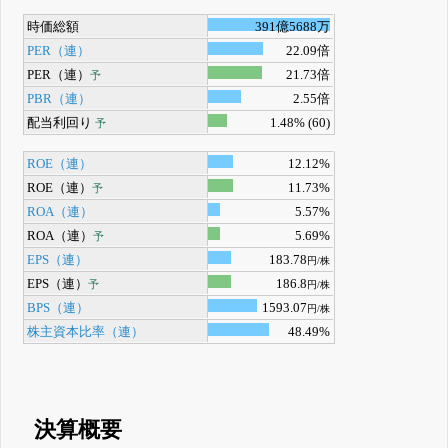
時価総額
391億5688万
PER（連）
22.09倍
PER（連）
21.73倍
予
PBR（連）
2.55倍
配当利回り
1.48% (60)
予
ROE（連）
12.12%
ROE（連）
11.73%
予
ROA（連）
5.57%
ROA（連）
5.69%
予
EPS（連）
183.78
円/株
EPS（連）
186.8
予
円/株
BPS（連）
1593.07
円/株
株主資本比率（連）
48.49%
決算概要