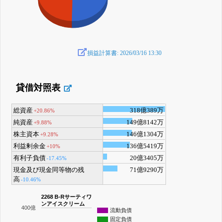
損益計算書: 2026/03/16 13:30
貸借対照表
総資産
318億389万
+20.86%
純資産
149億8142万
+9.88%
株主資本
146億1304万
+9.28%
利益剰余金
136億5419万
+10%
有利子負債
20億3405万
-17.45%
現金及び現金同等物の残
71億9290万
高
-10.46%
2268 B-Rサーティワ
ンアイスクリーム
400億
流動負債
固定負債