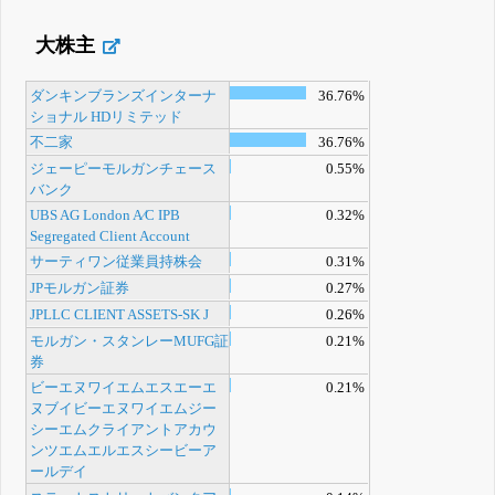
大株主
ダンキンブランズインターナ
36.76%
ショナル HDリミテッド
不二家
36.76%
ジェーピーモルガンチェース
0.55%
バンク
UBS AG London A⁄C IPB
0.32%
Segregated Client Account
サーティワン従業員持株会
0.31%
JPモルガン証券
0.27%
JPLLC CLIENT ASSETS-SK J
0.26%
モルガン・スタンレーMUFG証
0.21%
券
ビーエヌワイエムエスエーエ
0.21%
ヌブイビーエヌワイエムジー
シーエムクライアントアカウ
ンツエムエルエスシービーア
ールデイ