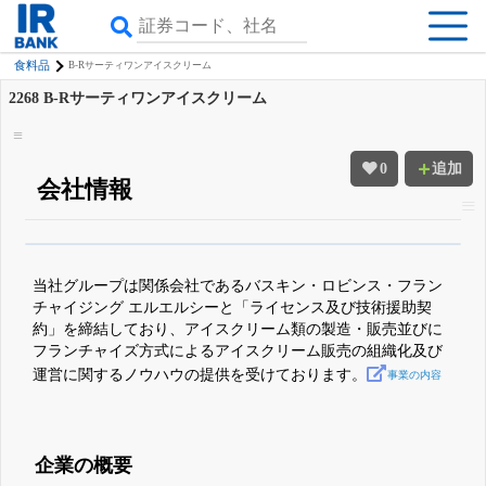
食料品
B-Rサーティワンアイスクリーム
2268
B-Rサーティワンアイスクリーム
0
追加
会社情報
β版IRBANKでは、
8月24日まで完全無料
四半期業績・決算の進捗
がさらに
詳しく見られる
無料でβ版をはじめる
当社グループは関係会社であるバスキン・ロビンス・フラン
登録すると永久30%OFFと米株版の先行利用も付きます
チャイジング エルエルシーと「ライセンス及び技術援助契
約」を締結しており、アイスクリーム類の製造・販売並びに
フランチャイズ方式によるアイスクリーム販売の組織化及び
運営に関するノウハウの提供を受けております。
事業の内容
企業の概要