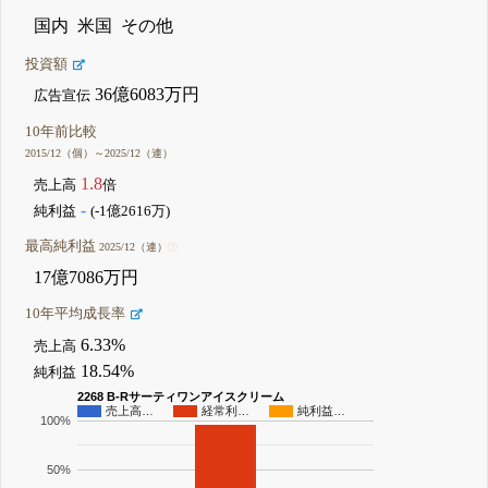
国内
米国
その他
投資額
36億6083万円
広告宣伝
10年前比較
2015/12（個）～2025/12（連）
1.8
売上高
倍
-
純利益
(-1億2616万)
最高純利益
2025/12（連）
17億7086万円
10年平均成長率
6.33%
売上高
18.54%
純利益
2268 B-Rサーティワンアイスクリーム
売上高…
経常利…
純利益…
100%
50%