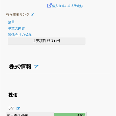
借入金等の返済予定額
有報主要リンク
沿革
事業の内容
関係会社の状況
主要項目 残り11件
株式情報
株価
8/7
前日終値 (8/6)
4,060