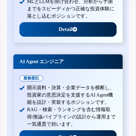
MLとLLMを掛け合わせ、分析から予測
までをスピーディかつ正確な投資体験に
落とし込むポジションです。
Detail
AI Agent エンジニア
業務委託
開示資料・決算・企業データを横断し、
投資家の意思決定を支援するAI Agent機
能を設計・実装するポジションです。
RAG・検索・ランキングを含む情報取
得/推論パイプラインの設計から運用まで
一気通貫で担います。