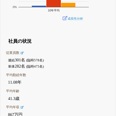
0%
10年平均
成長性分析
社員の状況
従業員数
301名
連結
(臨時578名)
282名
単体
(臨時475名)
平均勤続年数
11.08年
平均年齢
41.3歳
平均年収
867万円