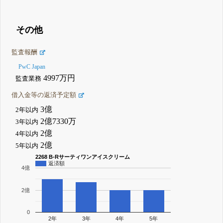
その他
監査報酬
PwC Japan
4997万円
監査業務
借入金等の返済予定額
3億
2年以内
2億7330万
3年以内
2億
4年以内
2億
5年以内
2268 B-Rサーティワンアイスクリーム
返済額
4億
2億
0
2年
3年
4年
5年