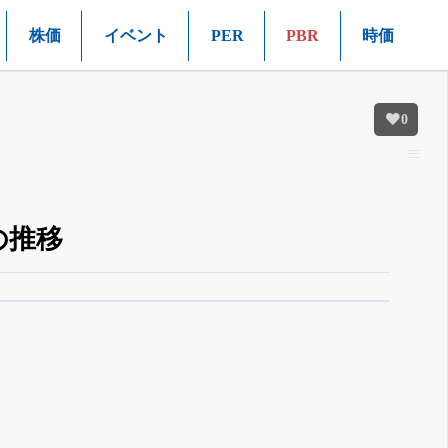
株価
イベント
PER
PBR
時価
0
の推移