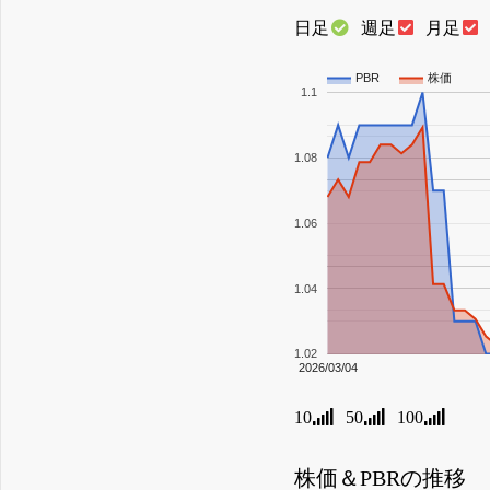
日足
週足
月足
PBR
株価
1.1
1.08
1.06
1.04
1.02
2026/03/04
10
50
100
株価＆PBRの推移