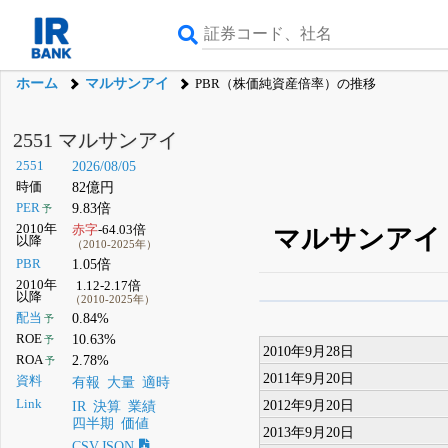
ホーム
マルサンアイ
PBR（株価純資産倍率）の推移
2551 マルサンアイ
2551
2026/08/05
時価
82億円
PER
9.83倍
予
2010年
赤字
-64.03倍
マルサンアイ（
以降
（2010-2025年）
PBR
1.05倍
2010年
1.12-2.17倍
以降
（2010-2025年）
β版IRBANKでは、
8月
配当
0.84%
予
ROE
10.63%
予
無料
2010年9月28日
ROA
2.78%
予
登録すると永久30%
2011年9月20日
資料
有報
大量
適時
2012年9月20日
Link
IR
決算
業績
四半期
価値
2013年9月20日
CSV,JSON