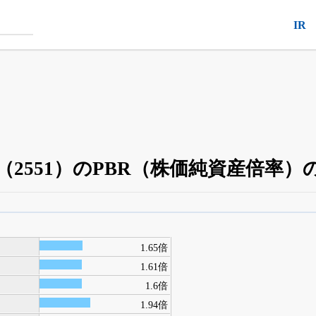
IR
2551）のPBR（株価純資産倍率）
四半期業績・決算の進捗
がさらに詳しく見られる
24日まで完全無料
でβ版をはじめる
1.65倍
OFFと米株版の先行利用も付きます
1.61倍
1.6倍
1.94倍