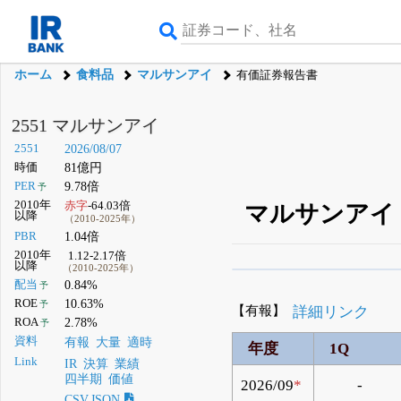
ホーム
食料品
マルサンアイ
有価証券報告書
2551 マルサンアイ
2551
2026/08/07
時価
81億円
PER
9.78倍
予
2010年
赤字
-64.03倍
マルサンアイ（
以降
（2010-2025年）
PBR
1.04倍
2010年
1.12-2.17倍
以降
（2010-2025年）
β版IRBANKでは、
8月
配当
0.84%
予
ROE
10.63%
予
無料
【有報】
詳細リンク
ROA
2.78%
予
登録すると永久30%
資料
有報
大量
適時
年度
1Q
Link
IR
決算
業績
四半期
価値
2026/09
*
-
CSV,JSON