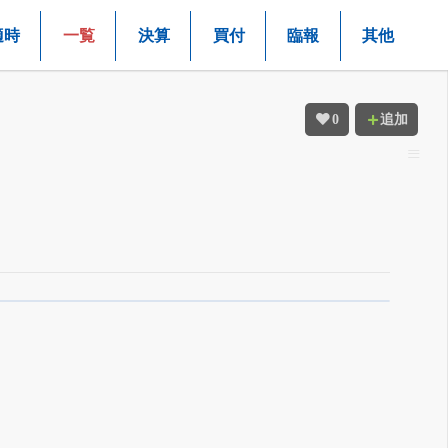
適時
一覧
決算
買付
臨報
其他
0
追加