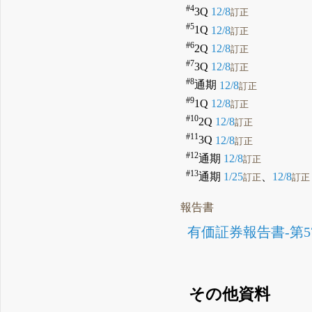
#4
3Q
12/8
訂正
#5
1Q
12/8
訂正
#6
2Q
12/8
訂正
#7
3Q
12/8
訂正
#8
通期
12/8
訂正
#9
1Q
12/8
訂正
#10
2Q
12/8
訂正
#11
3Q
12/8
訂正
#12
通期
12/8
訂正
#13
通期
1/25
、
12/8
訂正
訂正
報告書
有価証券報告書-第57
その他資料