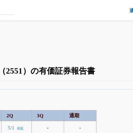
2551）の有価証券報告書
四半期業績・決算の進捗
がさらに詳しく見られる
24日まで完全無料
でβ版をはじめる
OFFと米株版の先行利用も付きます
2Q
3Q
通期
-
-
5/1
損益