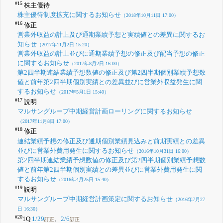
#15
株主優待
株主優待制度拡充に関するお知らせ
（2018年10月11日 17:00）
#16
修正
営業外収益の計上及び通期業績予想と実績値との差異に関するお
知らせ
（2017年11月2日 15:20）
営業外収益の計上並びに通期業績予想の修正及び配当予想の修正
に関するお知らせ
（2017年8月2日 16:00）
第2四半期連結業績予想数値の修正及び第2四半期個別業績予想数
値と前年第2四半期個別実績との差異並びに営業外収益発生に関
するお知らせ
（2017年5月1日 15:40）
#17
説明
マルサングループ中期経営計画ローリングに関するお知らせ
（2017年11月8日 17:00）
#18
修正
連結業績予想の修正及び通期個別業績見込みと前期実績との差異
並びに営業外費用発生に関するお知らせ
（2016年10月31日 16:00）
第2四半期連結業績予想数値の修正及び第2四半期個別業績予想数
値と前年第2四半期個別実績との差異並びに営業外費用発生に関
するお知らせ
（2016年4月25日 15:40）
#19
説明
マルサングループ中期経営計画策定に関するお知らせ
（2016年7月27
日 16:30）
#20
1Q
1/29
、
2/6
訂正
訂正