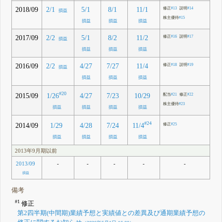
2018/09
2/1
5/1
8/1
11/1
修正
#13
説明
#14
損益
株主優待
#15
損益
損益
損益
2017/09
2/2
5/1
8/2
11/2
修正
#16
説明
#17
損益
損益
損益
損益
2016/09
2/2
4/27
7/27
11/4
修正
#18
説明
#19
損益
損益
損益
損益
#20
1/26
2015/09
4/27
7/23
10/29
配当
#21
修正
#22
株主優待
#23
損益
損益
損益
損益
#24
11/4
2014/09
1/29
4/28
7/24
修正
#25
損益
損益
損益
損益
2013年9月期以前
-
-
-
-
-
2013/09
損益
備考
#1
修正
第2四半期(中間期)業績予想と実績値との差異及び通期業績予想の