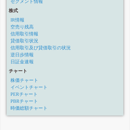
セグメント情報
株式
IR情報
空売り残高
信用取引情報
貸借取引状況
信用取引及び貸借取引の状況
逆日歩情報
日証金速報
チャート
株価チャート
イベントチャート
PERチャート
PBRチャート
時価総額チャート