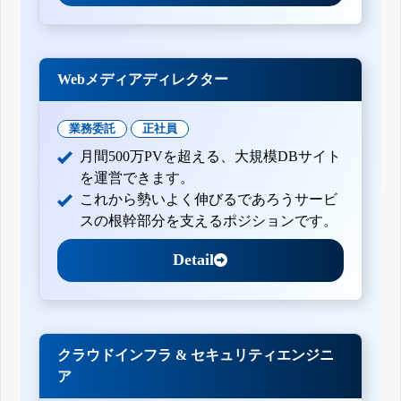
Webメディアディレクター
業務委託
正社員
月間500万PVを超える、大規模DBサイト
を運営できます。
これから勢いよく伸びるであろうサービ
スの根幹部分を支えるポジションです。
Detail
クラウドインフラ & セキュリティエンジニ
ア