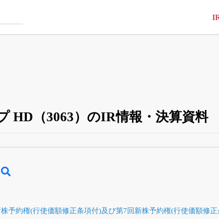
I
 HD（3063）のIR情報・決算資料
四半期業績・決算の進捗
がさらに詳しく見られる
24日まで完全無料
でβ版をはじめる
OFFと米株版の先行利用も付きます
株予約権(行使価額修正条項付)及び第7回新株予約権(行使価額修正条