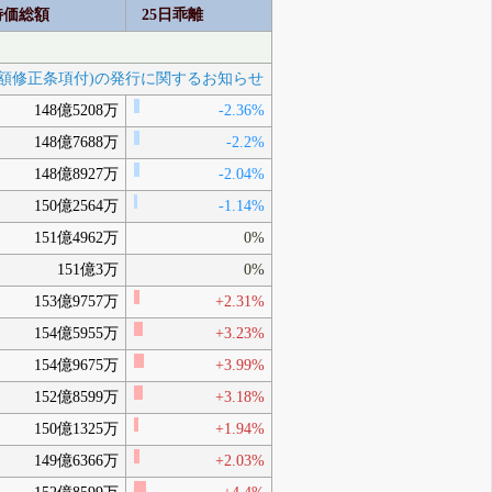
16:30 第5回新株予約権(行使価額修正条項選択権
時価総額
25日乖離
付)の取得及び消却に関するお知らせ
16:30 配当予想の修正(30周年記念配当増配)に関す
るお知らせ
5月 28, 2026
15:30 当社子会社の新規出店（Lamb Rack
G
使価額修正条項付)の発行に関するお知らせ
Tokyo(ラムラック東京)）に関するお知らせ
148億5208万
5月 20, 2026
-2.36%
16:00 2026年2月期決算説明資料
H
148億7688万
-2.2%
16:00 (訂正・数値データ訂正)「2026年2月期決算
短信〔日本基準〕(連結)」の一部訂正について
148億8927万
-2.04%
4月 13, 2026
15:30 2026年2月期決算短信〔日本基準〕(連結)
I
150億2564万
-1.14%
15:30 代表取締役の異動に関するお知らせ
15:30 通期連結業績予想数値と実績値との差異に
151億4962万
0%
関するお知らせ
15:30 個別業績の前期実績との差異に関するお知
151億3万
0%
らせ
15:30 営業外費用及び特別利益並びに特別損失の
153億9757万
+2.31%
計上に関するお知らせ
4月 10, 2026
154億5955万
+3.23%
154億9675万
+3.99%
152億8599万
+3.18%
150億1325万
+1.94%
149億6366万
+2.03%