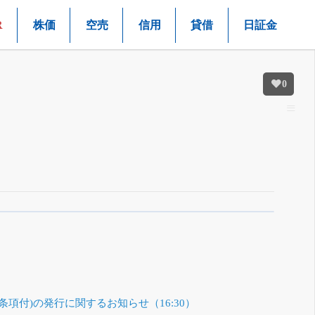
R
株価
空売
信用
貸借
日証金
0
項付)の発行に関するお知らせ（16:30）