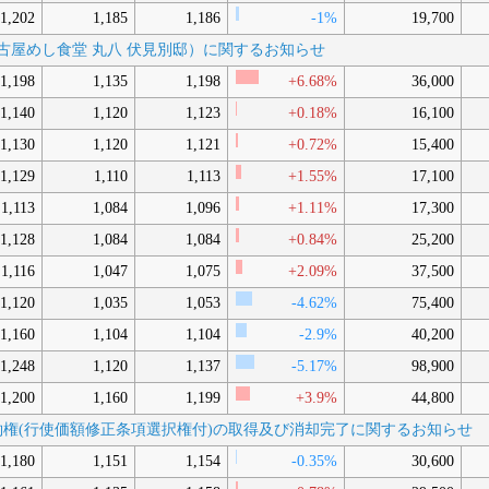
1,202
1,185
1,186
-1%
19,700
（名古屋めし食堂 丸八 伏見別邸）に関するお知らせ
1,198
1,135
1,198
+6.68%
36,000
1,140
1,120
1,123
+0.18%
16,100
1,130
1,120
1,121
+0.72%
15,400
1,129
1,110
1,113
+1.55%
17,100
1,113
1,084
1,096
+1.11%
17,300
1,128
1,084
1,084
+0.84%
25,200
1,116
1,047
1,075
+2.09%
37,500
1,120
1,035
1,053
-4.62%
75,400
1,160
1,104
1,104
-2.9%
40,200
1,248
1,120
1,137
-5.17%
98,900
1,200
1,160
1,199
+3.9%
44,800
株予約権(行使価額修正条項選択権付)の取得及び消却完了に関するお知らせ
1,180
1,151
1,154
-0.35%
30,600