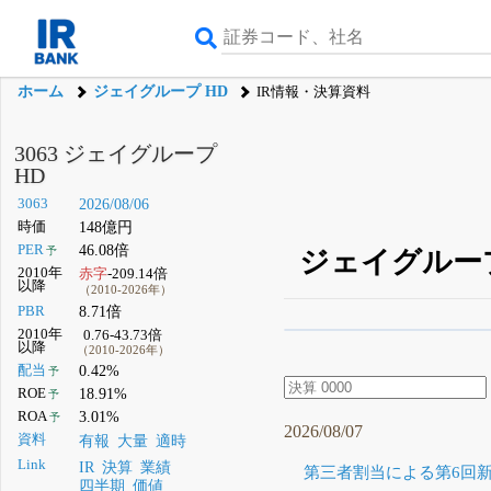
ホーム
ジェイグループ HD
IR情報・決算資料
3063 ジェイグループ
HD
3063
2026/08/06
時価
148億円
PER
46.08倍
予
ジェイグループ
2010年
赤字
-209.14倍
以降
（2010-2026年）
PBR
8.71倍
2010年
0.76-43.73倍
β版IRBANKでは、
8月
以降
（2010-2026年）
配当
0.42%
予
無料
ROE
18.91%
予
登録すると永久30%
ROA
3.01%
予
2026/08/07
資料
有報
大量
適時
Link
IR
決算
業績
第三者割当による第6回新
四半期
価値