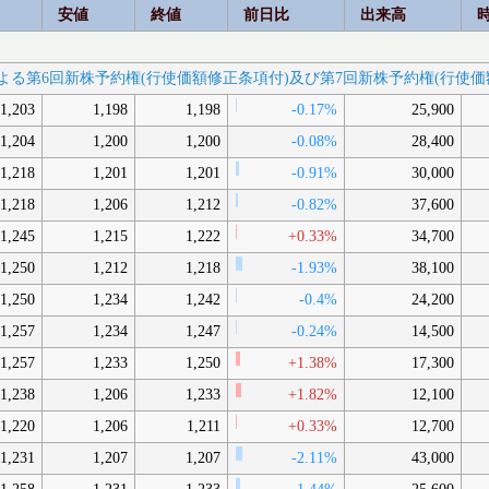
安値
終値
前日比
出来高
割当による第6回新株予約権(行使価額修正条項付)及び第7回新株予約権(行
1,203
1,198
1,198
-0.17%
25,900
1,204
1,200
1,200
-0.08%
28,400
1,218
1,201
1,201
-0.91%
30,000
1,218
1,206
1,212
-0.82%
37,600
1,245
1,215
1,222
+0.33%
34,700
1,250
1,212
1,218
-1.93%
38,100
1,250
1,234
1,242
-0.4%
24,200
1,257
1,234
1,247
-0.24%
14,500
1,257
1,233
1,250
+1.38%
17,300
1,238
1,206
1,233
+1.82%
12,100
1,220
1,206
1,211
+0.33%
12,700
1,231
1,207
1,207
-2.11%
43,000