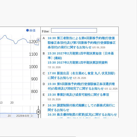
株価
Filter:
16:30 第三者割当による第6回新株予約権(行使価
A
A
1200
1200
額修正条項付)及び第7回新株予約権(行使価額修正
条項付)の発行に関するお知らせ
8月 06, 2026
15:30 2027年2月期第1四半期決算短信〔日本基
1100
1100
B
準〕(連結)
15:30 2027年2月期第1四半期決算説明資料
1000
1000
7月 10, 2026
17:00 新規出店（名古屋めし食堂 丸八 伏見別邸）
C
に関するお知らせ
6月 29, 2026
900
900
15:30 第5回新株予約権(行使価額修正条項選択権
D
付)の取得及び消却完了に関するお知らせ
6月 12, 2026
800
800
15:30 事業計画及び成長可能性に関する事項
E
5月 29, 2026
13
20
16:30 譲渡制限付株式報酬としての新株式発行に
F
関するお知らせ
16:30 株主優待制度の変更(拡充)に関するお知らせ
20
20
2026年8月
2026年8月
3
3
16:30 創業30周年記念株主優待の実施に関するお
知らせ
16:30 第5回新株予約権(行使価額修正条項選択権
付)の行使停止要請通知に関するお知らせ