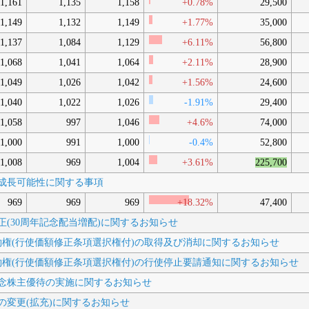
1,161
1,135
1,158
+0.78%
29,500
1,149
1,132
1,149
+1.77%
35,000
1,137
1,084
1,129
+6.11%
56,800
1,068
1,041
1,064
+2.11%
28,900
1,049
1,026
1,042
+1.56%
24,600
1,040
1,022
1,026
-1.91%
29,400
1,058
997
1,046
+4.6%
74,000
1,000
991
1,000
-0.4%
52,800
1,008
969
1,004
+3.61%
225,700
及び成長可能性に関する事項
969
969
969
+18.32%
47,400
の修正(30周年記念配当増配)に関するお知らせ
株予約権(行使価額修正条項選択権付)の取得及び消却に関するお知らせ
株予約権(行使価額修正条項選択権付)の行使停止要請通知に関するお知らせ
周年記念株主優待の実施に関するお知らせ
制度の変更(拡充)に関するお知らせ