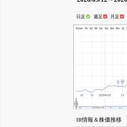
日足
週足
月足
Zoom:
1h
1d
5d
1w
1m
3m
6m
1y
H
I
16
23
2026年4月
13
16
16
2026年4月
2026年4月
6
6
13
13
IR情報＆株価推移