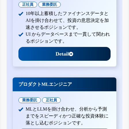
正社員
業務委託
10年以上蓄積したファイナンスデータと
AIを掛け合わせて、投資の意思決定を加
速させるポジションです。
UI からデータベースまで一貫して関われ
るポジションです。
Detail
プロダクトMLエンジニア
業務委託
正社員
MLとLLMを掛け合わせ、分析から予測
までをスピーディかつ正確な投資体験に
落とし込むポジションです。