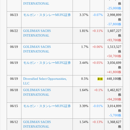
INTERNATIONAL
株
-25,000株
06/23
モルガン・スタンレーMUFG証券
3.37%
-0.07%
2,998,899
株
-57,800株
06/22
GOLDMAN SACHS
1.81%
+0.11%
1,607,227
INTERNATIONAL
株
+93,700株
06/19
GOLDMAN SACHS
1.7%
+0.06%
1,513,527
INTERNATIONAL
株
+50,700株
06/19
モルガン・スタンレーMUFG証券
3.44%
+0.05%
3,056,699
株
+41,800株
06/19
Diversified Select Opportunities,
0.5%
448,100株
新規
LLC
06/18
GOLDMAN SACHS
1.64%
+0.1%
1,462,827
INTERNATIONAL
株
+94,200株
06/15
モルガン・スタンレーMUFG証券
3.39%
-0.01%
3,014,899
株
-5,700株
06/12
GOLDMAN SACHS
1.54%
+0.13%
1,368,627
INTERNATIONAL
株