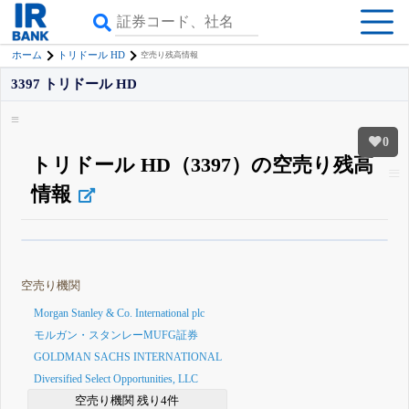
ホーム
トリドール HD
空売り残高情報
3397 トリドール HD
0
トリドール HD（3397）の空売り残高
情報
β版IRBANKでは、
8月24日まで完全無料
空売り・信用需給
がさらに詳しく
見られる
無料でβ版をはじめる
空売り機関
登録すると永久30%OFFと米株版の先行利用も付きます
Morgan Stanley & Co. International plc
モルガン・スタンレーMUFG証券
GOLDMAN SACHS INTERNATIONAL
Diversified Select Opportunities, LLC
空売り機関 残り4件