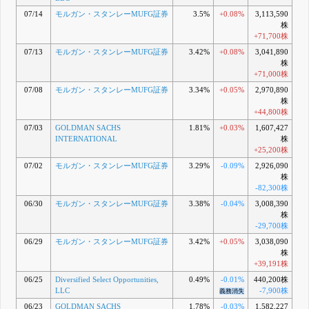
07/14
モルガン・スタンレーMUFG証券
3.5%
+0.08%
3,113,590
株
+71,700株
07/13
モルガン・スタンレーMUFG証券
3.42%
+0.08%
3,041,890
株
+71,000株
07/08
モルガン・スタンレーMUFG証券
3.34%
+0.05%
2,970,890
株
+44,800株
07/03
GOLDMAN SACHS
1.81%
+0.03%
1,607,427
INTERNATIONAL
株
+25,200株
07/02
モルガン・スタンレーMUFG証券
3.29%
-0.09%
2,926,090
株
-82,300株
06/30
モルガン・スタンレーMUFG証券
3.38%
-0.04%
3,008,390
株
-29,700株
06/29
モルガン・スタンレーMUFG証券
3.42%
+0.05%
3,038,090
株
+39,191株
06/25
Diversified Select Opportunities,
0.49%
-0.01%
440,200株
LLC
-7,900株
義務消失
06/23
GOLDMAN SACHS
1.78%
-0.03%
1,582,227