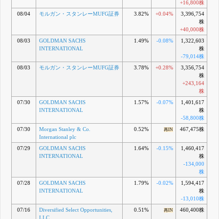
+16,800株
08/04
モルガン・スタンレーMUFG証券
3.82%
+0.04%
3,396,754
株
+40,000株
08/03
GOLDMAN SACHS
1.49%
-0.08%
1,322,603
INTERNATIONAL
株
-79,014株
08/03
モルガン・スタンレーMUFG証券
3.78%
+0.28%
3,356,754
株
+243,164
株
07/30
GOLDMAN SACHS
1.57%
-0.07%
1,401,617
INTERNATIONAL
株
-58,800株
07/30
Morgan Stanley & Co.
0.52%
467,475株
再IN
International plc
07/29
GOLDMAN SACHS
1.64%
-0.15%
1,460,417
INTERNATIONAL
株
-134,000
株
07/28
GOLDMAN SACHS
1.79%
-0.02%
1,594,417
INTERNATIONAL
株
-13,010株
07/16
Diversified Select Opportunities,
0.51%
460,400株
再IN
LLC