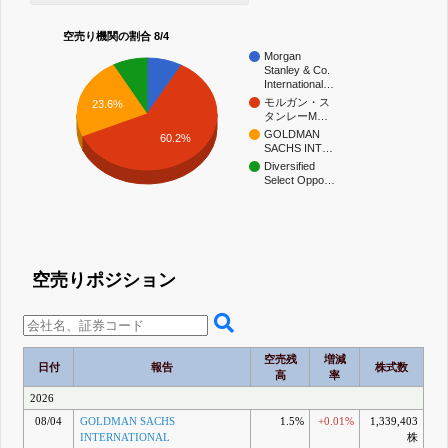
空売り機関の割合 8/4
Morgan
Stanley & Co.
International…
モルガン・ス
23.6%
タンレーM…
GOLDMAN
60.2%
SACHS INT…
Diversified
Select Oppo…
空売りポジション
空売残
増減
日付
報告
株式数
高
率
2026
08/04
GOLDMAN SACHS
1.5%
+0.01%
1,339,403
INTERNATIONAL
株